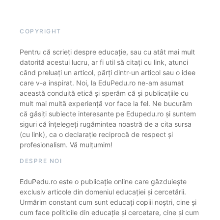
COPYRIGHT
Pentru că scrieți despre educație, sau cu atât mai mult
datorită acestui lucru, ar fi util să citați cu link, atunci
când preluați un articol, părți dintr-un articol sau o idee
care v-a inspirat. Noi, la EduPedu.ro ne-am asumat
această conduită etică și sperăm că și publicațiile cu
mult mai multă experiență vor face la fel. Ne bucurăm
că găsiți subiecte interesante pe Edupedu.ro și suntem
siguri că înțelegeți rugămintea noastră de a cita sursa
(cu link), ca o declarație reciprocă de respect și
profesionalism. Vă mulțumim!
DESPRE NOI
EduPedu.ro este o publicație online care găzduiește
exclusiv articole din domeniul educației și cercetării.
Urmărim constant cum sunt educați copiii noștri, cine și
cum face politicile din educație și cercetare, cine și cum