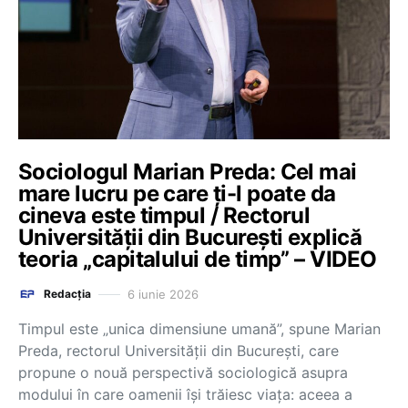
Sociologul Marian Preda: Cel mai
mare lucru pe care ți-l poate da
cineva este timpul / Rectorul
Universității din București explică
teoria „capitalului de timp” – VIDEO
6 iunie 2026
Redacția
Timpul este „unica dimensiune umană”, spune Marian
Preda, rectorul Universității din București, care
propune o nouă perspectivă sociologică asupra
modului în care oamenii își trăiesc viața: aceea a