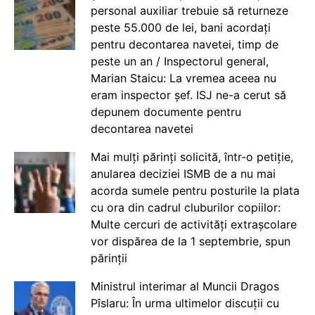
personal auxiliar trebuie să returneze
peste 55.000 de lei, bani acordați
pentru decontarea navetei, timp de
peste un an / Inspectorul general,
Marian Staicu: La vremea aceea nu
eram inspector șef. ISJ ne-a cerut să
depunem documente pentru
decontarea navetei
Mai mulți părinți solicită, într-o petiție,
anularea deciziei ISMB de a nu mai
acorda sumele pentru posturile la plata
cu ora din cadrul cluburilor copiilor:
Multe cercuri de activități extrașcolare
vor dispărea de la 1 septembrie, spun
părinții
Ministrul interimar al Muncii Dragos
Pîslaru: În urma ultimelor discuții cu