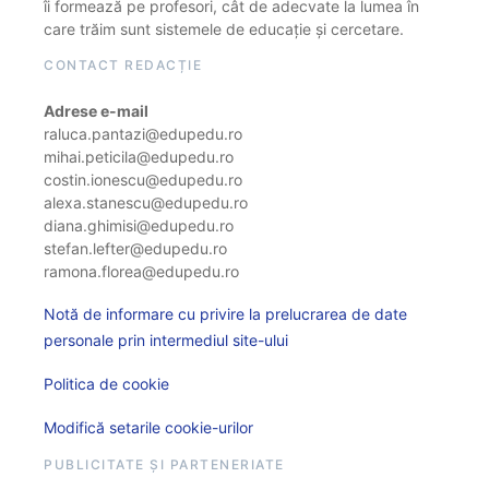
îi formează pe profesori, cât de adecvate la lumea în
care trăim sunt sistemele de educație și cercetare.
CONTACT REDACȚIE
Adrese e-mail
raluca.pantazi@edupedu.ro
mihai.peticila@edupedu.ro
costin.ionescu@edupedu.ro
alexa.stanescu@edupedu.ro
diana.ghimisi@edupedu.ro
stefan.lefter@edupedu.ro
ramona.florea@edupedu.ro
Notă de informare cu privire la prelucrarea de date
personale prin intermediul site-ului
Politica de cookie
Modifică setarile cookie-urilor
PUBLICITATE ȘI PARTENERIATE