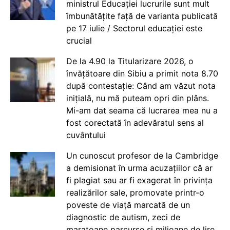
ministrul Educației lucrurile sunt mult
îmbunătățite față de varianta publicată
pe 17 iulie / Sectorul educației este
crucial
De la 4.90 la Titularizare 2026, o
învățătoare din Sibiu a primit nota 8.70
după contestație: Când am văzut nota
inițială, nu mă puteam opri din plâns.
Mi-am dat seama că lucrarea mea nu a
fost corectată în adevăratul sens al
cuvântului
Un cunoscut profesor de la Cambridge
a demisionat în urma acuzațiilor că ar
fi plagiat sau ar fi exagerat în privința
realizărilor sale, promovate printr-o
poveste de viață marcată de un
diagnostic de autism, zeci de
maratoane parcurse și milioane de lire