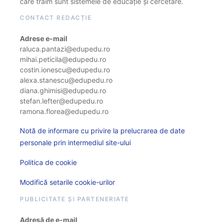
care trăim sunt sistemele de educație și cercetare.
CONTACT REDACȚIE
Adrese e-mail
raluca.pantazi@edupedu.ro
mihai.peticila@edupedu.ro
costin.ionescu@edupedu.ro
alexa.stanescu@edupedu.ro
diana.ghimisi@edupedu.ro
stefan.lefter@edupedu.ro
ramona.florea@edupedu.ro
Notă de informare cu privire la prelucrarea de date
personale prin intermediul site-ului
Politica de cookie
Modifică setarile cookie-urilor
PUBLICITATE ȘI PARTENERIATE
Adresă de e-mail