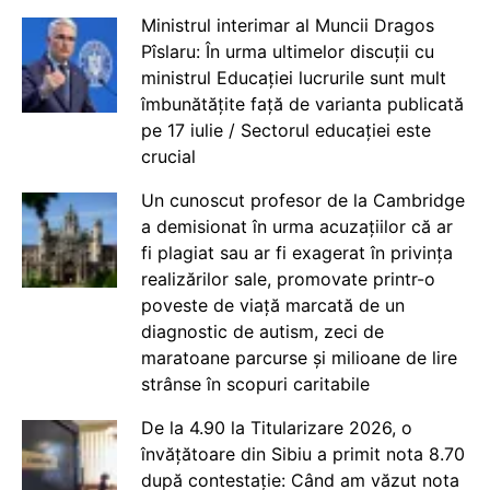
Ministrul interimar al Muncii Dragos
Pîslaru: În urma ultimelor discuții cu
ministrul Educației lucrurile sunt mult
îmbunătățite față de varianta publicată
pe 17 iulie / Sectorul educației este
crucial
Un cunoscut profesor de la Cambridge
a demisionat în urma acuzațiilor că ar
fi plagiat sau ar fi exagerat în privința
realizărilor sale, promovate printr-o
poveste de viață marcată de un
diagnostic de autism, zeci de
maratoane parcurse și milioane de lire
strânse în scopuri caritabile
De la 4.90 la Titularizare 2026, o
învățătoare din Sibiu a primit nota 8.70
după contestație: Când am văzut nota