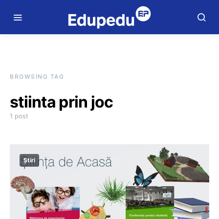
BROWSING TAG
stiinta prin joc
1 post
Știri