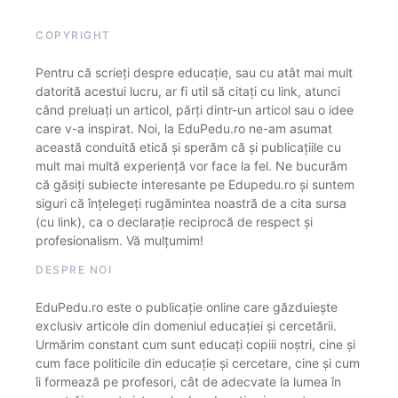
COPYRIGHT
Pentru că scrieți despre educație, sau cu atât mai mult
datorită acestui lucru, ar fi util să citați cu link, atunci
când preluați un articol, părți dintr-un articol sau o idee
care v-a inspirat. Noi, la EduPedu.ro ne-am asumat
această conduită etică și sperăm că și publicațiile cu
mult mai multă experiență vor face la fel. Ne bucurăm
că găsiți subiecte interesante pe Edupedu.ro și suntem
siguri că înțelegeți rugămintea noastră de a cita sursa
(cu link), ca o declarație reciprocă de respect și
profesionalism. Vă mulțumim!
DESPRE NOI
EduPedu.ro este o publicație online care găzduiește
exclusiv articole din domeniul educației și cercetării.
Urmărim constant cum sunt educați copiii noștri, cine și
cum face politicile din educație și cercetare, cine și cum
îi formează pe profesori, cât de adecvate la lumea în