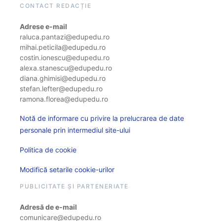
CONTACT REDACȚIE
Adrese e-mail
raluca.pantazi@edupedu.ro
mihai.peticila@edupedu.ro
costin.ionescu@edupedu.ro
alexa.stanescu@edupedu.ro
diana.ghimisi@edupedu.ro
stefan.lefter@edupedu.ro
ramona.florea@edupedu.ro
Notă de informare cu privire la prelucrarea de date
personale prin intermediul site-ului
Politica de cookie
Modifică setarile cookie-urilor
PUBLICITATE ȘI PARTENERIATE
Adresă de e-mail
comunicare@edupedu.ro