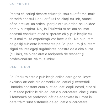
COPYRIGHT
Pentru că scrieți despre educație, sau cu atât mai mult
datorită acestui lucru, ar fi util să citați cu link, atunci
când preluați un articol, părți dintr-un articol sau o idee
care v-a inspirat. Noi, la EduPedu.ro ne-am asumat
această conduită etică și sperăm că și publicațiile cu
mult mai multă experiență vor face la fel. Ne bucurăm
că găsiți subiecte interesante pe Edupedu.ro și suntem
siguri că înțelegeți rugămintea noastră de a cita sursa
(cu link), ca o declarație reciprocă de respect și
profesionalism. Vă mulțumim!
DESPRE NOI
EduPedu.ro este o publicație online care găzduiește
exclusiv articole din domeniul educației și cercetării.
Urmărim constant cum sunt educați copiii noștri, cine și
cum face politicile din educație și cercetare, cine și cum
îi formează pe profesori, cât de adecvate la lumea în
care trăim sunt sistemele de educație și cercetare.