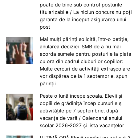
poate de bine sub control posturile
titularizabile / La niciun concurs nu poți
garanta de la început asigurarea unui
post
Mai mulți părinți solicită, într-o petiție,
anularea deciziei ISMB de a nu mai
acorda sumele pentru posturile la plata
cu ora din cadrul cluburilor copiilor:
Multe cercuri de activități extrașcolare
vor dispărea de la 1 septembrie, spun
părinții
Peste o lună începe școala. Elevii și
copiii de grădiniță încep cursurile și
activitățile pe 7 septembrie, după
vacanța de vară / Calendarul anului
școlar 2026-2027 și lista vacanțelor
ULTIMĂ ORĂ Elevii români au obținut 3