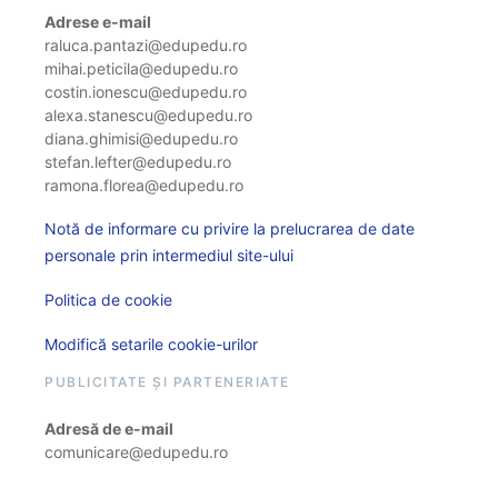
Adrese e-mail
raluca.pantazi@edupedu.ro
mihai.peticila@edupedu.ro
costin.ionescu@edupedu.ro
alexa.stanescu@edupedu.ro
diana.ghimisi@edupedu.ro
stefan.lefter@edupedu.ro
ramona.florea@edupedu.ro
Notă de informare cu privire la prelucrarea de date
personale prin intermediul site-ului
Politica de cookie
Modifică setarile cookie-urilor
PUBLICITATE ȘI PARTENERIATE
Adresă de e-mail
comunicare@edupedu.ro