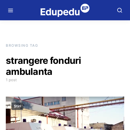
BROWSING TAG
strangere fonduri
ambulanta
1 post
Știri