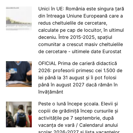
Unici în UE: România este singura țară
din întreaga Uniune Europeană care a
redus cheltuielile de cercetare,
calculate pe cap de locuitor, în ultimul
deceniu. Între 2015-2025, spațiul
comunitar a crescut masiv cheltuielile
de cercetare - ultimele date Eurostat
OFICIAL Prima de carieră didactică
2026: profesorii primesc cei 1.500 de
lei până la 31 august și îi pot folosi
până în august 2027 dacă rămân în
învățământ
Peste o lună începe școala. Elevii și
copiii de grădiniță încep cursurile și
activitățile pe 7 septembrie, după
vacanța de vară / Calendarul anului
școlar 2026-2027 și lista vacanțelor