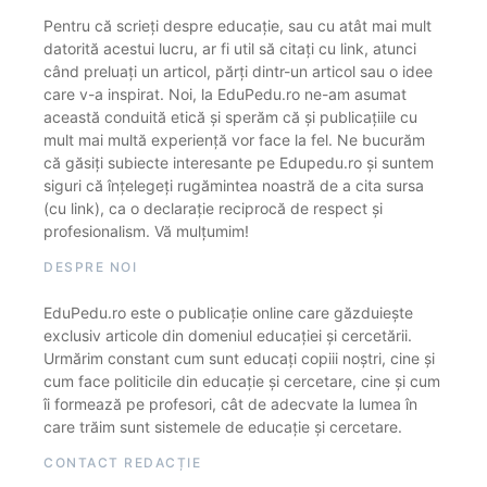
Pentru că scrieți despre educație, sau cu atât mai mult
datorită acestui lucru, ar fi util să citați cu link, atunci
când preluați un articol, părți dintr-un articol sau o idee
care v-a inspirat. Noi, la EduPedu.ro ne-am asumat
această conduită etică și sperăm că și publicațiile cu
mult mai multă experiență vor face la fel. Ne bucurăm
că găsiți subiecte interesante pe Edupedu.ro și suntem
siguri că înțelegeți rugămintea noastră de a cita sursa
(cu link), ca o declarație reciprocă de respect și
profesionalism. Vă mulțumim!
DESPRE NOI
EduPedu.ro este o publicație online care găzduiește
exclusiv articole din domeniul educației și cercetării.
Urmărim constant cum sunt educați copiii noștri, cine și
cum face politicile din educație și cercetare, cine și cum
îi formează pe profesori, cât de adecvate la lumea în
care trăim sunt sistemele de educație și cercetare.
CONTACT REDACȚIE