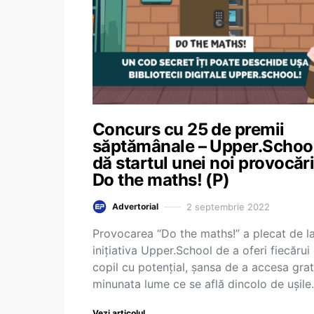
Concurs cu 25 de premii
săptămânale – Upper.Schoo
dă startul unei noi provocări
Do the maths! (P)
2 septembrie 2022
Advertorial
Provocarea “Do the maths!” a plecat de l
inițiativa Upper.School de a oferi fiecărui
copil cu potențial, șansa de a accesa grat
minunata lume ce se află dincolo de ușil
Vezi articolul