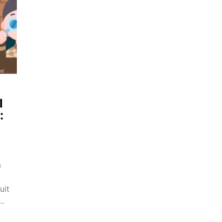
l
:
a
uit
e…