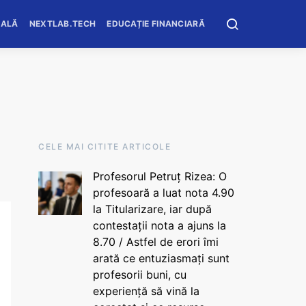
OALĂ
NEXTLAB.TECH
EDUCAȚIE FINANCIARĂ
CELE MAI CITITE ARTICOLE
Profesorul Petruț Rizea: O
profesoară a luat nota 4.90
la Titularizare, iar după
contestații nota a ajuns la
8.70 / Astfel de erori îmi
arată ce entuziasmați sunt
profesorii buni, cu
experiență să vină la