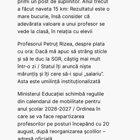
primi un post de suplinitor. Anul trecut
a făcut naveta 15 km: Rezultatul este o
mare bucurie, însă consider că
adevărata valoare a unui profesor se
vede la clasă, în relația cu elevii
Profesorul Petruț Rizea, despre plata
cu ora: Dacă mă apuc să strâng sticle
și să le duc la SGR, câștig mai mult
într-o zi / Statul îți aruncă niște
mărunțiș și îți cere să-i spui „salariu”.
Asta este umilință instituționalizată
Ministerul Educației schimbă regulile
din calendarul de mobilitate pentru
anul școlar 2026-2027 / Ordinea în
care se va face repartizarea
profesorilor pe posturi începând cu 20
august, după reorganizarea școlilor –
adresă oficială