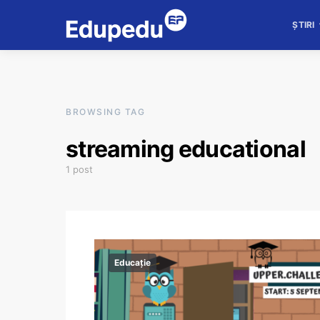
ȘTIRI
BROWSING TAG
streaming educational
1 post
Educație