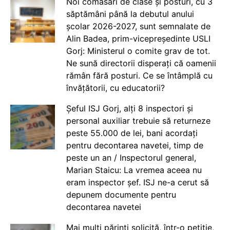
Noi comasări de clase și posturi, cu 3
săptămâni până la debutul anului
școlar 2026-2027, sunt semnalate de
Alin Badea, prim-vicepreședinte USLI
Gorj: Ministerul o comite grav de tot.
Ne sună directorii disperați că oamenii
rămân fără posturi. Ce se întâmplă cu
învățătorii, cu educatorii?
Șeful ISJ Gorj, alți 8 inspectori și
personal auxiliar trebuie să returneze
peste 55.000 de lei, bani acordați
pentru decontarea navetei, timp de
peste un an / Inspectorul general,
Marian Staicu: La vremea aceea nu
eram inspector șef. ISJ ne-a cerut să
depunem documente pentru
decontarea navetei
Mai mulți părinți solicită, într-o petiție,