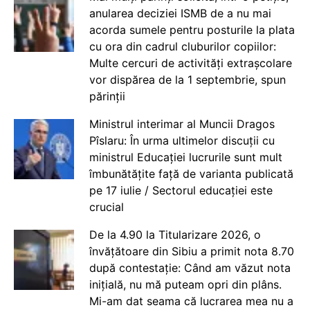
anularea deciziei ISMB de a nu mai
acorda sumele pentru posturile la plata
cu ora din cadrul cluburilor copiilor:
Multe cercuri de activități extrașcolare
vor dispărea de la 1 septembrie, spun
părinții
Ministrul interimar al Muncii Dragos
Pîslaru: În urma ultimelor discuții cu
ministrul Educației lucrurile sunt mult
îmbunătățite față de varianta publicată
pe 17 iulie / Sectorul educației este
crucial
De la 4.90 la Titularizare 2026, o
învățătoare din Sibiu a primit nota 8.70
după contestație: Când am văzut nota
inițială, nu mă puteam opri din plâns.
Mi-am dat seama că lucrarea mea nu a