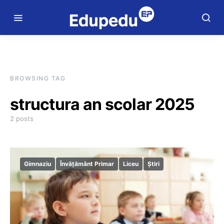
BROWSING TAG
structura an scolar 2025
2 posts
Gimnaziu
Învățământ Primar
Liceu
Știri