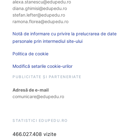
alexa.stanescu@edupedu.ro
diana.ghimisi@edupedu.ro
stefan.lefter@edupedu.ro
ramona.florea@edupedu.ro
Notă de informare cu privire la prelucrarea de date
personale prin intermediul site-ului
Politica de cookie
Modifică setarile cookie-urilor
PUBLICITATE ȘI PARTENERIATE
Adresă de e-mail
comunicare@edupedu.ro
STATISTICI EDUPEDU.RO
466.027.408 vizite