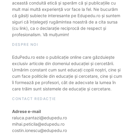
această conduită etică și sperăm că și publicațiile cu
mult mai multă experiență vor face la fel. Ne bucurăm
că găsiți subiecte interesante pe Edupedu.ro și suntem
siguri că înțelegeți rugămintea noastră de a cita sursa
(cu link), ca o declarație reciprocă de respect și
profesionalism. Vă mulțumim!
DESPRE NOI
EduPedu.ro este o publicație online care găzduiește
exclusiv articole din domeniul educației și cercetării.
Urmărim constant cum sunt educați copiii noștri, cine și
cum face politicile din educație și cercetare, cine și cum
îi formează pe profesori, cât de adecvate la lumea în
care trăim sunt sistemele de educație și cercetare.
CONTACT REDACȚIE
Adrese e-mail
raluca.pantazi@edupedu.ro
mihai.peticila@edupedu.ro
costin.ionescu@edupedu.ro