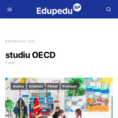
BROWSING TAG
studiu OECD
1 post
Analize
Grădiniță
Părinți
Profesori