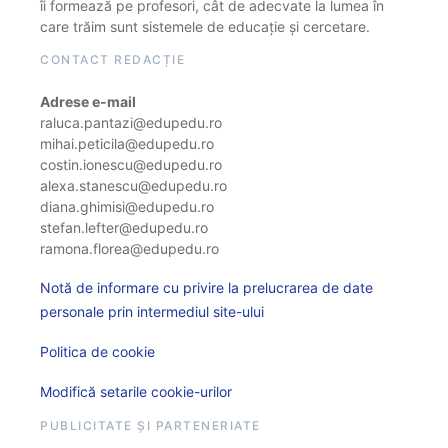
îi formează pe profesori, cât de adecvate la lumea în
care trăim sunt sistemele de educație și cercetare.
CONTACT REDACȚIE
Adrese e-mail
raluca.pantazi@edupedu.ro
mihai.peticila@edupedu.ro
costin.ionescu@edupedu.ro
alexa.stanescu@edupedu.ro
diana.ghimisi@edupedu.ro
stefan.lefter@edupedu.ro
ramona.florea@edupedu.ro
Notă de informare cu privire la prelucrarea de date
personale prin intermediul site-ului
Politica de cookie
Modifică setarile cookie-urilor
PUBLICITATE ȘI PARTENERIATE