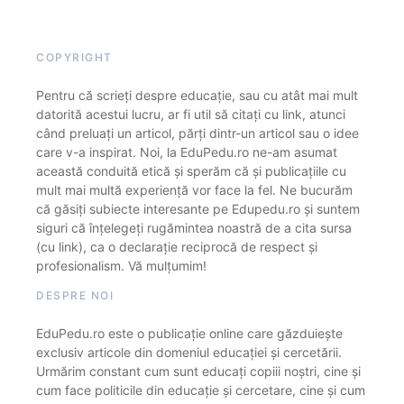
COPYRIGHT
Pentru că scrieți despre educație, sau cu atât mai mult
datorită acestui lucru, ar fi util să citați cu link, atunci
când preluați un articol, părți dintr-un articol sau o idee
care v-a inspirat. Noi, la EduPedu.ro ne-am asumat
această conduită etică și sperăm că și publicațiile cu
mult mai multă experiență vor face la fel. Ne bucurăm
că găsiți subiecte interesante pe Edupedu.ro și suntem
siguri că înțelegeți rugămintea noastră de a cita sursa
(cu link), ca o declarație reciprocă de respect și
profesionalism. Vă mulțumim!
DESPRE NOI
EduPedu.ro este o publicație online care găzduiește
exclusiv articole din domeniul educației și cercetării.
Urmărim constant cum sunt educați copiii noștri, cine și
cum face politicile din educație și cercetare, cine și cum