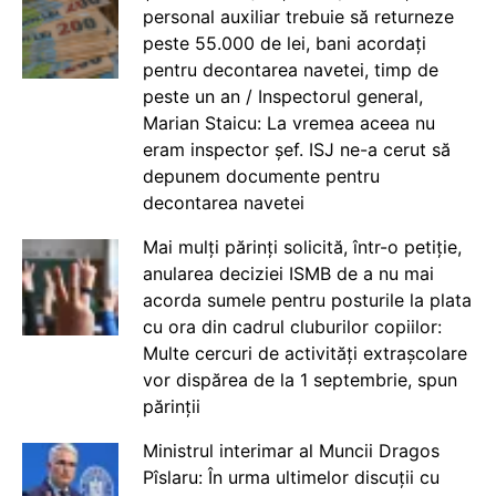
personal auxiliar trebuie să returneze
peste 55.000 de lei, bani acordați
pentru decontarea navetei, timp de
peste un an / Inspectorul general,
Marian Staicu: La vremea aceea nu
eram inspector șef. ISJ ne-a cerut să
depunem documente pentru
decontarea navetei
Mai mulți părinți solicită, într-o petiție,
anularea deciziei ISMB de a nu mai
acorda sumele pentru posturile la plata
cu ora din cadrul cluburilor copiilor:
Multe cercuri de activități extrașcolare
vor dispărea de la 1 septembrie, spun
părinții
Ministrul interimar al Muncii Dragos
Pîslaru: În urma ultimelor discuții cu