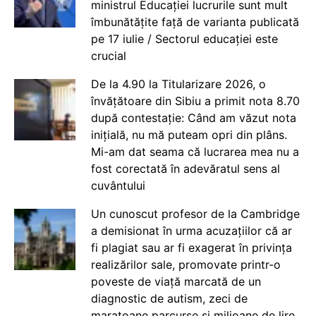
ministrul Educației lucrurile sunt mult
îmbunătățite față de varianta publicată
pe 17 iulie / Sectorul educației este
crucial
De la 4.90 la Titularizare 2026, o
învățătoare din Sibiu a primit nota 8.70
după contestație: Când am văzut nota
inițială, nu mă puteam opri din plâns.
Mi-am dat seama că lucrarea mea nu a
fost corectată în adevăratul sens al
cuvântului
Un cunoscut profesor de la Cambridge
a demisionat în urma acuzațiilor că ar
fi plagiat sau ar fi exagerat în privința
realizărilor sale, promovate printr-o
poveste de viață marcată de un
diagnostic de autism, zeci de
maratoane parcurse și milioane de lire