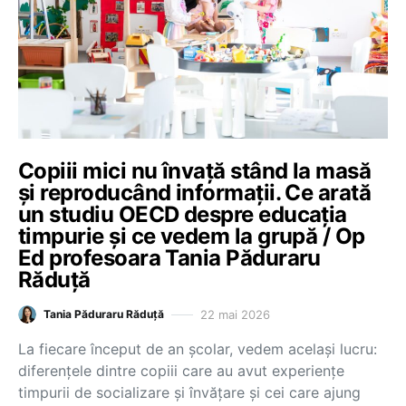
Copiii mici nu învață stând la masă
și reproducând informații. Ce arată
un studiu OECD despre educația
timpurie și ce vedem la grupă / Op
Ed profesoara Tania Păduraru
Răduță
22 mai 2026
Tania Păduraru Răduță
La fiecare început de an școlar, vedem același lucru:
diferențele dintre copiii care au avut experiențe
timpurii de socializare și învățare și cei care ajung