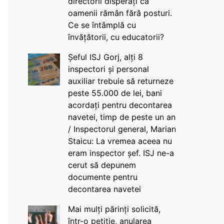
directorii disperați că
oamenii rămân fără posturi.
Ce se întâmplă cu
învățătorii, cu educatorii?
Șeful ISJ Gorj, alți 8
inspectori și personal
auxiliar trebuie să returneze
peste 55.000 de lei, bani
acordați pentru decontarea
navetei, timp de peste un an
/ Inspectorul general, Marian
Staicu: La vremea aceea nu
eram inspector șef. ISJ ne-a
cerut să depunem
documente pentru
decontarea navetei
Mai mulți părinți solicită,
într-o petiție, anularea