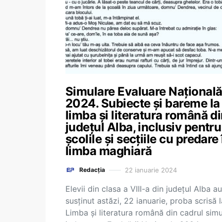
Simulare Evaluare Național
2024. Subiecte și bareme la
limba și literatura română d
județul Alba, inclusiv pentru
școlile și secțiile cu predare 
limba maghiară
22 ianuarie 2024
Redacția
Elevii din clasa a VIII-a din județul Alba au
susținut astăzi, 22 ianuarie, proba scrisă l
Limba și literatura română din cadrul simul