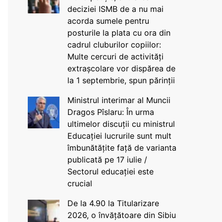
deciziei ISMB de a nu mai
acorda sumele pentru
posturile la plata cu ora din
cadrul cluburilor copiilor:
Multe cercuri de activități
extrașcolare vor dispărea de
la 1 septembrie, spun părinții
Ministrul interimar al Muncii
Dragos Pîslaru: În urma
ultimelor discuții cu ministrul
Educației lucrurile sunt mult
îmbunătățite față de varianta
publicată pe 17 iulie /
Sectorul educației este
crucial
De la 4.90 la Titularizare
2026, o învățătoare din Sibiu