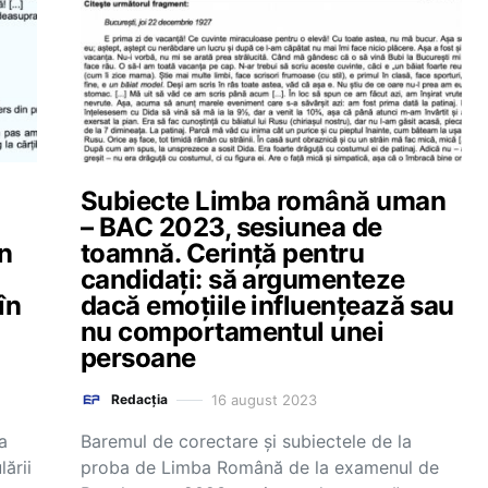
ă
Subiecte Limba română uman
– BAC 2023, sesiunea de
in
toamnă. Cerință pentru
candidați: să argumenteze
în
dacă emoțiile influențează sau
nu comportamentul unei
persoane
16 august 2023
Redacția
a
Baremul de corectare și subiectele de la
ării
proba de Limba Română de la examenul de