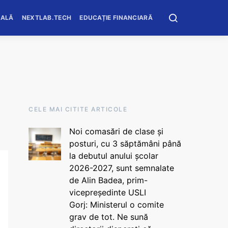
OALĂ
NEXTLAB.TECH
EDUCAȚIE FINANCIARĂ
CELE MAI CITITE ARTICOLE
Noi comasări de clase și
posturi, cu 3 săptămâni până
la debutul anului școlar
2026-2027, sunt semnalate
de Alin Badea, prim-
vicepreședinte USLI
Gorj: Ministerul o comite
grav de tot. Ne sună