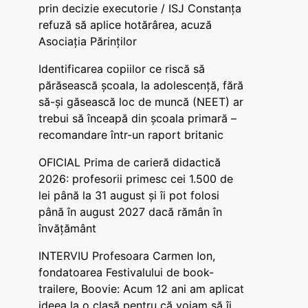
prin decizie executorie / ISJ Constanța
refuză să aplice hotărârea, acuză
Asociația Părinților
Identificarea copiilor ce riscă să
părăsească școala, la adolescență, fără
să-și găsească loc de muncă (NEET) ar
trebui să înceapă din școala primară –
recomandare într-un raport britanic
OFICIAL Prima de carieră didactică
2026: profesorii primesc cei 1.500 de
lei până la 31 august și îi pot folosi
până în august 2027 dacă rămân în
învățământ
INTERVIU Profesoara Carmen Ion,
fondatoarea Festivalului de book-
trailere, Boovie: Acum 12 ani am aplicat
ideea la o clasă pentru că voiam să îi