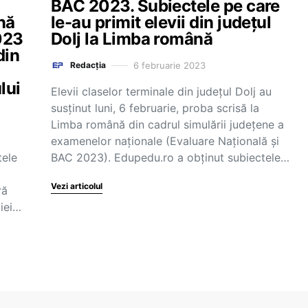
BAC 2023. Subiectele pe care
nă
le-au primit elevii din județul
023
Dolj la Limba română
din
6 februarie 2023
Redacția
lui
Elevii claselor terminale din județul Dolj au
susținut luni, 6 februarie, proba scrisă la
Limba română din cadrul simulării județene a
examenelor naționale (Evaluare Națională și
tele
BAC 2023). Edupedu.ro a obținut subiectele…
Vezi articolul
ră
ției…