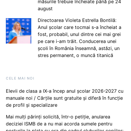
măsurile trebuie încheiate până pe 24
august
Directoarea Violeta Estrella Bontilă:
Anul școlar care tocmai s-a încheiat a
fost, probabil, unul dintre cei mai grei
pe care i-am trăit. Conducerea unei
școli în România înseamnă, astăzi, un
stres permanent, o muncă titanică
CELE MAI NOI
Elevii de clasa a IX-a încep anul școlar 2026-2027 cu
manuale noi / Cărțile sunt gratuite și diferă în funcție
de profil și specializare
Mai mulți părinți solicită, într-o petiție, anularea
deciziei ISMB de a nu mai acorda sumele pentru
posturile la plata cu ora din cadrul cluburilor copiilor: