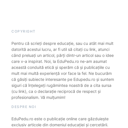
COPYRIGHT
Pentru că scrieți despre educație, sau cu atât mai mult
datorită acestui lucru, ar fi util să citați cu link, atunci
când preluați un articol, părți dintr-un articol sau o idee
care v-a inspirat. Noi, la EduPedu.ro ne-am asumat
această conduită etică și sperăm că și publicațiile cu
mult mai multă experiență vor face la fel. Ne bucurăm
că găsiți subiecte interesante pe Edupedu.ro și suntem
siguri că înțelegeți rugămintea noastră de a cita sursa
(cu link), ca o declarație reciprocă de respect și
profesionalism. Vă mulțumim!
DESPRE NOI
EduPedu.ro este o publicație online care găzduiește
exclusiv articole din domeniul educației și cercetării.