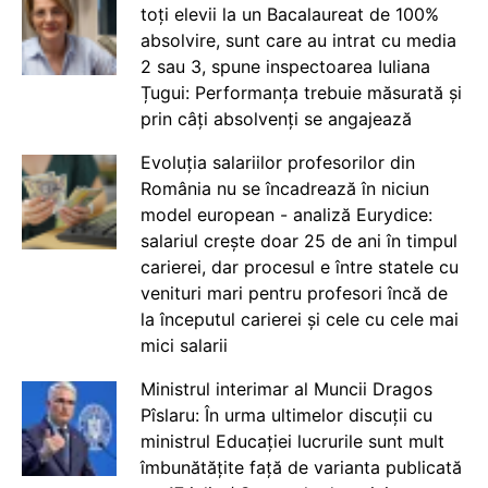
toți elevii la un Bacalaureat de 100%
absolvire, sunt care au intrat cu media
2 sau 3, spune inspectoarea Iuliana
Țugui: Performanța trebuie măsurată și
prin câți absolvenți se angajează
Evoluția salariilor profesorilor din
România nu se încadrează în niciun
model european - analiză Eurydice:
salariul crește doar 25 de ani în timpul
carierei, dar procesul e între statele cu
venituri mari pentru profesori încă de
la începutul carierei și cele cu cele mai
mici salarii
Ministrul interimar al Muncii Dragos
Pîslaru: În urma ultimelor discuții cu
ministrul Educației lucrurile sunt mult
îmbunătățite față de varianta publicată