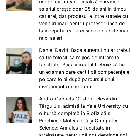
model european - analiză Eurydice:
salariul crește doar 25 de ani în timpul
carierei, dar procesul e între statele cu
venituri mari pentru profesori încă de
la începutul carierei și cele cu cele mai
mici salarii
Daniel David: Bacalaureatul nu ar trebui
să fie folosit ca mijloc de intrare la
facultate. Bacalaureatul trebuie să fie
un examen care certifică competențele
pe care le ai după parcursul unui
învățământ obligatoriu
Andra-Gabriela Cîrstoiu, elevă din
Târgu Jiu, admisă la Yale University cu
o bursă completă în Biofizică și
Biochimie Moleculară și Computer
Science: Am ales o facultate în
străinătate pentru că pot deprinde noi