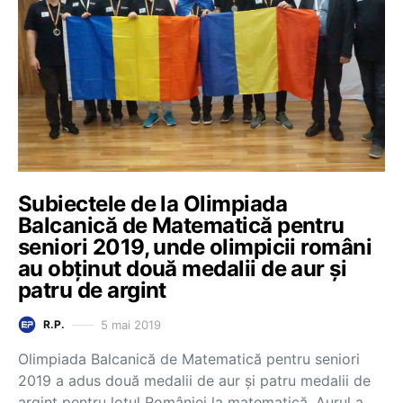
Subiectele de la Olimpiada
Balcanică de Matematică pentru
seniori 2019, unde olimpicii români
au obținut două medalii de aur și
patru de argint
5 mai 2019
R.P.
Olimpiada Balcanică de Matematică pentru seniori
2019 a adus două medalii de aur și patru medalii de
argint pentru lotul României la matematică. Aurul a