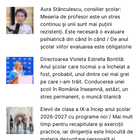
Aura Stănculescu, consilier școlar:
Meseria de profesor este un stres
continuu și unii sunt mai puțini
rezistenți. Este necesară o evaluare
psihiatrică din când în când / De anul
școlar viitor evaluarea este obligatorie
Directoarea Violeta Estrella Bontilă:
Anul școlar care tocmai s-a încheiat a
fost, probabil, unul dintre cei mai grei
pe care i-am trăit. Conducerea unei
școli în România înseamnă, astăzi, un
stres permanent, o muncă titanică
Elevii de clasa a IX-a încep anul școlar
2026-2027 cu programe noi / Mai mult
timp pentru recapitulare și exerciții
practice, iar dirigenția este înlocuită de
materia dezvoltare personală și