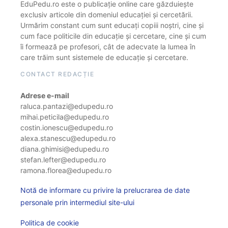
EduPedu.ro este o publicație online care găzduiește
exclusiv articole din domeniul educației și cercetării.
Urmărim constant cum sunt educați copiii noștri, cine și
cum face politicile din educație și cercetare, cine și cum
îi formează pe profesori, cât de adecvate la lumea în
care trăim sunt sistemele de educație și cercetare.
CONTACT REDACȚIE
Adrese e-mail
raluca.pantazi@edupedu.ro
mihai.peticila@edupedu.ro
costin.ionescu@edupedu.ro
alexa.stanescu@edupedu.ro
diana.ghimisi@edupedu.ro
stefan.lefter@edupedu.ro
ramona.florea@edupedu.ro
Notă de informare cu privire la prelucrarea de date
personale prin intermediul site-ului
Politica de cookie