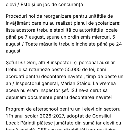
elevi / Este și un joc de concurență
Proceduri noi de reorganizare pentru unitățile de
învățământ care nu au realizat planul de școlarizare:
lista acestora trebuie stabilită cu autoritățile locale
până pe 7 august, spune un ordin emis miercuri, 5
august / Toate măsurile trebuie încheiate până pe 24
august
Șeful ISJ Gorj, alți 8 inspectori și personal auxiliar
trebuie să returneze peste 55.000 de lei, bani
acordați pentru decontarea navetei, timp de peste un
an / Inspectorul general, Marian Staicu: La vremea
aceea nu eram inspector șef. ISJ ne-a cerut să
depunem documente pentru decontarea navetei
Program de afterschool pentru unii elevi din sectorul
1 în anul școlar 2026-2027, adoptat de Consiliul
Local: Părinții plătesc jumătate din sumă iar elevii cu
bursă socială, CES sau cu dizabilităţi vor participa