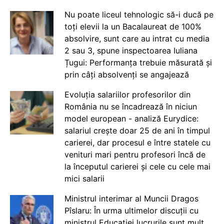
Nu poate liceul tehnologic să-i ducă pe
toți elevii la un Bacalaureat de 100%
absolvire, sunt care au intrat cu media
2 sau 3, spune inspectoarea Iuliana
Țugui: Performanța trebuie măsurată și
prin câți absolvenți se angajează
Evoluția salariilor profesorilor din
România nu se încadrează în niciun
model european - analiză Eurydice:
salariul crește doar 25 de ani în timpul
carierei, dar procesul e între statele cu
venituri mari pentru profesori încă de
la începutul carierei și cele cu cele mai
mici salarii
Ministrul interimar al Muncii Dragos
Pîslaru: În urma ultimelor discuții cu
ministrul Educației lucrurile sunt mult