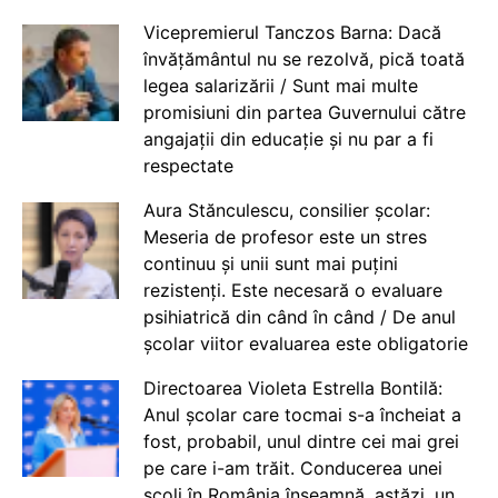
Vicepremierul Tanczos Barna: Dacă
învățământul nu se rezolvă, pică toată
legea salarizării / Sunt mai multe
promisiuni din partea Guvernului către
angajații din educație și nu par a fi
respectate
Aura Stănculescu, consilier școlar:
Meseria de profesor este un stres
continuu și unii sunt mai puțini
rezistenți. Este necesară o evaluare
psihiatrică din când în când / De anul
școlar viitor evaluarea este obligatorie
Directoarea Violeta Estrella Bontilă:
Anul școlar care tocmai s-a încheiat a
fost, probabil, unul dintre cei mai grei
pe care i-am trăit. Conducerea unei
școli în România înseamnă, astăzi, un