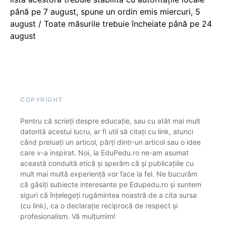
până pe 7 august, spune un ordin emis miercuri, 5
august / Toate măsurile trebuie încheiate până pe 24
august
COPYRIGHT
Pentru că scrieți despre educație, sau cu atât mai mult
datorită acestui lucru, ar fi util să citați cu link, atunci
când preluați un articol, părți dintr-un articol sau o idee
care v-a inspirat. Noi, la EduPedu.ro ne-am asumat
această conduită etică și sperăm că și publicațiile cu
mult mai multă experiență vor face la fel. Ne bucurăm
că găsiți subiecte interesante pe Edupedu.ro și suntem
siguri că înțelegeți rugămintea noastră de a cita sursa
(cu link), ca o declarație reciprocă de respect și
profesionalism. Vă mulțumim!