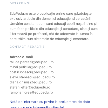
DESPRE NOI
EduPedu.ro este o publicație online care găzduiește
exclusiv articole din domeniul educației și cercetării.
Urmărim constant cum sunt educați copiii noștri, cine și
cum face politicile din educație și cercetare, cine și cum
îi formează pe profesori, cât de adecvate la lumea în
care trăim sunt sistemele de educație și cercetare.
CONTACT REDACȚIE
Adrese e-mail
raluca.pantazi@edupedu.ro
mihai.peticila@edupedu.ro
costin.ionescu@edupedu.ro
alexa.stanescu@edupedu.ro
diana.ghimisi@edupedu.ro
stefan.lefter@edupedu.ro
ramona.florea@edupedu.ro
Notă de informare cu privire la prelucrarea de date
personale prin intermediul site-ului