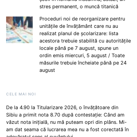
stres permanent, o muncă titanică
Proceduri noi de reorganizare pentru
unitățile de învățământ care nu au
realizat planul de școlarizare: lista
acestora trebuie stabilită cu autoritățile
locale până pe 7 august, spune un
ordin emis miercuri, 5 august / Toate
măsurile trebuie încheiate până pe 24
august
CELE MAI NOI
De la 4.90 la Titularizare 2026, o învățătoare din
Sibiu a primit nota 8.70 după contestație: Când am
văzut nota inițială, nu mă puteam opri din plâns. Mi-
am dat seama că lucrarea mea nu a fost corectată în
adevăratul sens al cuvântului