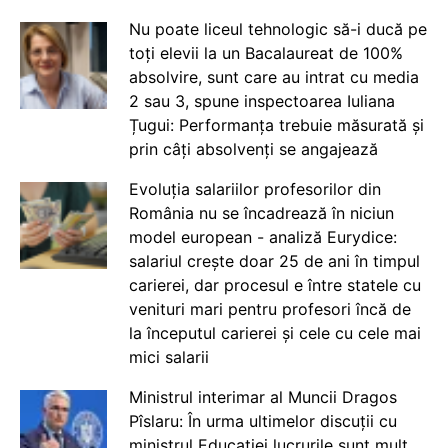
Nu poate liceul tehnologic să-i ducă pe
toți elevii la un Bacalaureat de 100%
absolvire, sunt care au intrat cu media
2 sau 3, spune inspectoarea Iuliana
Țugui: Performanța trebuie măsurată și
prin câți absolvenți se angajează
Evoluția salariilor profesorilor din
România nu se încadrează în niciun
model european - analiză Eurydice:
salariul crește doar 25 de ani în timpul
carierei, dar procesul e între statele cu
venituri mari pentru profesori încă de
la începutul carierei și cele cu cele mai
mici salarii
Ministrul interimar al Muncii Dragos
Pîslaru: În urma ultimelor discuții cu
ministrul Educației lucrurile sunt mult