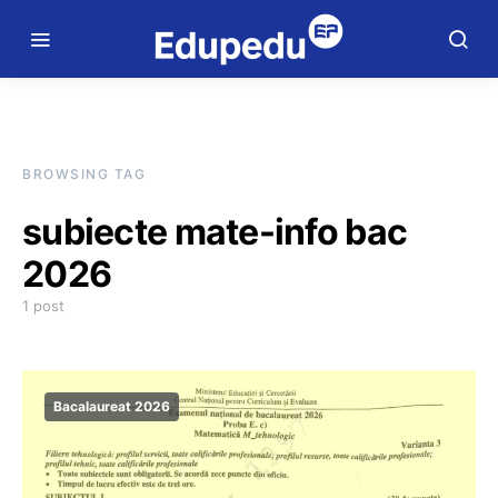
BROWSING TAG
subiecte mate-info bac
2026
1 post
Bacalaureat 2026