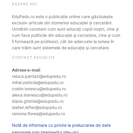
DESPRE NOI
EduPedu.ro este o publicație online care găzduiește
exclusiv articole din domeniul educației și cercetării.
Urmărim constant cum sunt educați copiii noștri, cine și
cum face politicile din educație și cercetare, cine și cum
îi formează pe profesori, cât de adecvate la lumea în
care trăim sunt sistemele de educație și cercetare.
CONTACT REDACȚIE
Adrese e-mail
raluca.pantazi@edupedu.ro
mihai.peticila@edupedu.ro
costin.ionescu@edupedu.ro
alexa.stanescu@edupedu.ro
diana.ghimisi@edupedu.ro
stefan.lefter@edupedu.ro
ramona.florea@edupedu.ro
Notă de informare cu privire la prelucrarea de date
personale prin intermediul site-ului