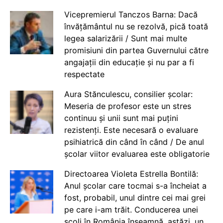
Vicepremierul Tanczos Barna: Dacă
învățământul nu se rezolvă, pică toată
legea salarizării / Sunt mai multe
promisiuni din partea Guvernului către
angajații din educație și nu par a fi
respectate
Aura Stănculescu, consilier școlar:
Meseria de profesor este un stres
continuu și unii sunt mai puțini
rezistenți. Este necesară o evaluare
psihiatrică din când în când / De anul
școlar viitor evaluarea este obligatorie
Directoarea Violeta Estrella Bontilă:
Anul școlar care tocmai s-a încheiat a
fost, probabil, unul dintre cei mai grei
pe care i-am trăit. Conducerea unei
școli în România înseamnă, astăzi, un