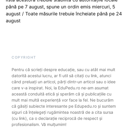
până pe 7 august, spune un ordin emis miercuri, 5
august / Toate măsurile trebuie încheiate până pe 24
august
COPYRIGHT
Pentru că scrieți despre educație, sau cu atât mai mult
datorită acestui lucru, ar fi util să citați cu link, atunci
când preluați un articol, părți dintr-un articol sau o idee
care v-a inspirat. Noi, la EduPedu.ro ne-am asumat
această conduită etică și sperăm că și publicațiile cu
mult mai multă experiență vor face la fel. Ne bucurăm
că găsiți subiecte interesante pe Edupedu.ro și suntem
siguri că înțelegeți rugămintea noastră de a cita sursa
(cu link), ca o declarație reciprocă de respect și
profesionalism. Vă mulțumim!