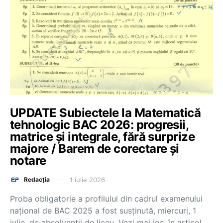
UPDATE Subiectele la Matematică
tehnologic BAC 2026: progresii,
matrice și integrale, fără surprize
majore / Barem de corectare și
notare
1 iulie 2026
Redacția
Proba obligatorie a profilului din cadrul examenului
național de BAC 2025 a fost susținută, miercuri, 1
iulie, de absolvenții de liceu. Vezi mai jos, în articol,