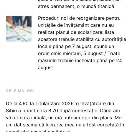
stres permanent, o muncă titanică
Proceduri noi de reorganizare pentru
unitățile de învățământ care nu au
realizat planul de școlarizare: lista
acestora trebuie stabilită cu autoritățile
locale până pe 7 august, spune un
ordin emis miercuri, 5 august / Toate
măsurile trebuie încheiate până pe 24
august
CELE MAI NOI
De la 4.90 la Titularizare 2026, o învățătoare din
Sibiu a primit nota 8.70 după contestație: Când am
văzut nota inițială, nu mă puteam opri din plâns. Mi-
am dat seama că lucrarea mea nu a fost corectată în
adevăratul sens al cuvântului