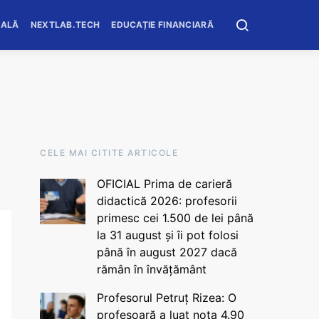
OALĂ
NEXTLAB.TECH
EDUCAȚIE FINANCIARĂ
CELE MAI CITITE ARTICOLE
OFICIAL Prima de carieră
didactică 2026: profesorii
primesc cei 1.500 de lei până
la 31 august și îi pot folosi
până în august 2027 dacă
rămân în învățământ
Profesorul Petruț Rizea: O
profesoară a luat nota 4.90