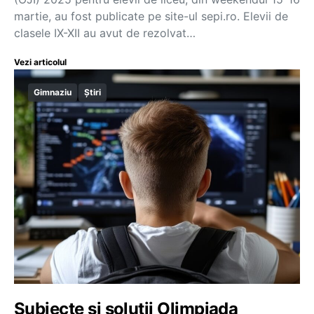
martie, au fost publicate pe site-ul sepi.ro. Elevii de
clasele IX-XII au avut de rezolvat…
Vezi articolul
Gimnaziu
Știri
Subiecte și soluții Olimpiada