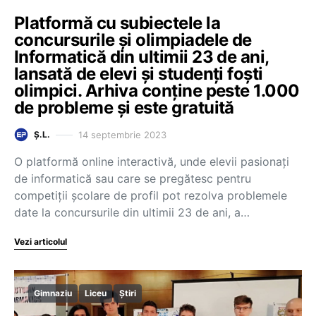
Platformă cu subiectele la
concursurile și olimpiadele de
Informatică din ultimii 23 de ani,
lansată de elevi și studenți foști
olimpici. Arhiva conține peste 1.000
de probleme și este gratuită
14 septembrie 2023
Ș.L.
O platformă online interactivă, unde elevii pasionați
de informatică sau care se pregătesc pentru
competiții școlare de profil pot rezolva problemele
date la concursurile din ultimii 23 de ani, a…
Vezi articolul
Gimnaziu
Liceu
Știri