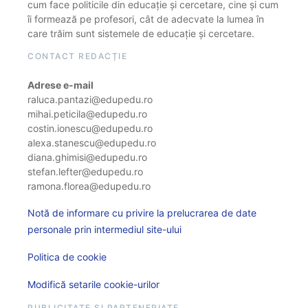
cum face politicile din educație și cercetare, cine și cum
îi formează pe profesori, cât de adecvate la lumea în
care trăim sunt sistemele de educație și cercetare.
CONTACT REDACȚIE
Adrese e-mail
raluca.pantazi@edupedu.ro
mihai.peticila@edupedu.ro
costin.ionescu@edupedu.ro
alexa.stanescu@edupedu.ro
diana.ghimisi@edupedu.ro
stefan.lefter@edupedu.ro
ramona.florea@edupedu.ro
Notă de informare cu privire la prelucrarea de date
personale prin intermediul site-ului
Politica de cookie
Modifică setarile cookie-urilor
PUBLICITATE ȘI PARTENERIATE