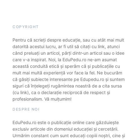
COPYRIGHT
Pentru că scrieți despre educație, sau cu atât mai mult
datorită acestui lucru, ar fi util să citați cu link, atunci
când preluați un articol, părți dintr-un articol sau o idee
care v-a inspirat. Noi, la EduPedu.ro ne-am asumat
această conduită etică și sperăm că și publicațiile cu
mult mai multă experiență vor face la fel. Ne bucurăm
că găsiți subiecte interesante pe Edupedu.ro și suntem
siguri că înțelegeți rugămintea noastră de a cita sursa
(cu link), ca o declarație reciprocă de respect și
profesionalism. Vă mulțumim!
DESPRE NOI
EduPedu.ro este o publicație online care găzduiește
exclusiv articole din domeniul educației și cercetării.
Urmărim constant cum sunt educați copiii noștri, cine și