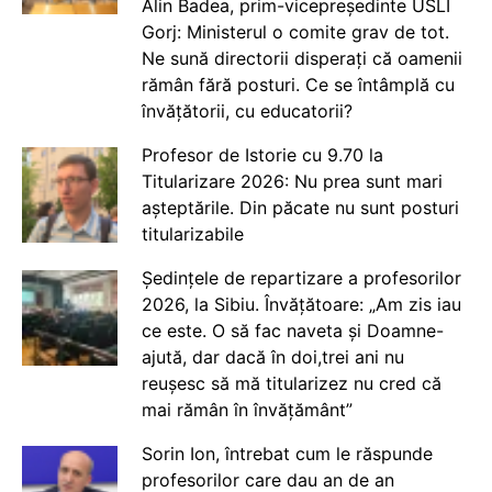
Alin Badea, prim-vicepreședinte USLI
Gorj: Ministerul o comite grav de tot.
Ne sună directorii disperați că oamenii
rămân fără posturi. Ce se întâmplă cu
învățătorii, cu educatorii?
Profesor de Istorie cu 9.70 la
Titularizare 2026: Nu prea sunt mari
așteptările. Din păcate nu sunt posturi
titularizabile
Ședințele de repartizare a profesorilor
2026, la Sibiu. Învățătoare: „Am zis iau
ce este. O să fac naveta și Doamne-
ajută, dar dacă în doi,trei ani nu
reușesc să mă titularizez nu cred că
mai rămân în învățământ”
Sorin Ion, întrebat cum le răspunde
profesorilor care dau an de an