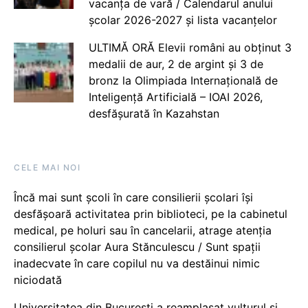
vacanța de vară / Calendarul anului
școlar 2026-2027 și lista vacanțelor
ULTIMĂ ORĂ Elevii români au obținut 3
medalii de aur, 2 de argint și 3 de
bronz la Olimpiada Internațională de
Inteligență Artificială – IOAI 2026,
desfășurată în Kazahstan
CELE MAI NOI
Încă mai sunt școli în care consilierii școlari își
desfășoară activitatea prin biblioteci, pe la cabinetul
medical, pe holuri sau în cancelarii, atrage atenția
consilierul școlar Aura Stănculescu / Sunt spații
inadecvate în care copilul nu va destăinui nimic
niciodată
Universitatea din București a reamplasat vulturul și