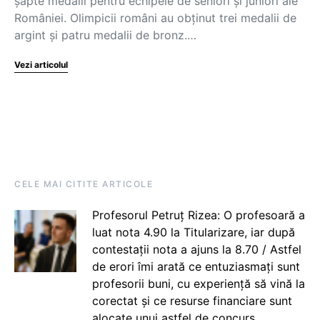
șapte medalii pentru echipele de seniori și juniori ale
României. Olimpicii români au obținut trei medalii de
argint și patru medalii de bronz.…
Vezi articolul
CELE MAI CITITE ARTICOLE
Profesorul Petruț Rizea: O profesoară a
luat nota 4.90 la Titularizare, iar după
contestații nota a ajuns la 8.70 / Astfel
de erori îmi arată ce entuziasmați sunt
profesorii buni, cu experiență să vină la
corectat și ce resurse financiare sunt
alocate unui astfel de concurs