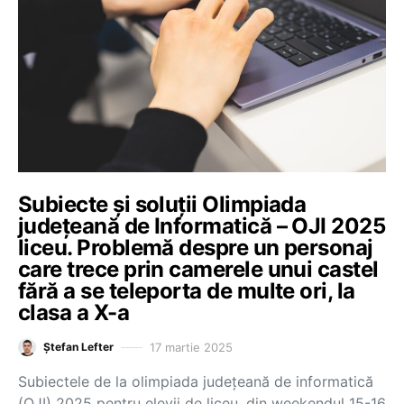
Subiecte și soluții Olimpiada
județeană de Informatică – OJI 2025
liceu. Problemă despre un personaj
care trece prin camerele unui castel
fără a se teleporta de multe ori, la
clasa a X-a
17 martie 2025
Ștefan Lefter
Subiectele de la olimpiada județeană de informatică
(OJI) 2025 pentru elevii de liceu, din weekendul 15-16