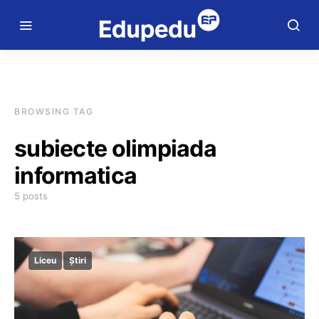
BROWSING TAG
subiecte olimpiada
informatica
5 posts
Liceu
Știri