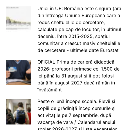
Unici în UE: România este singura țară
din întreaga Uniune Europeană care a
redus cheltuielile de cercetare,
calculate pe cap de locuitor, în ultimul
deceniu. Între 2015-2025, spațiul
comunitar a crescut masiv cheltuielile
de cercetare - ultimele date Eurostat
OFICIAL Prima de carieră didactică
2026: profesorii primesc cei 1.500 de
lei până la 31 august și îi pot folosi
până în august 2027 dacă rămân în
învățământ
Peste o lună începe școala. Elevii și
copiii de grădiniță încep cursurile și
activitățile pe 7 septembrie, după
vacanța de vară / Calendarul anului
școlar 2026-2027 și lista vacanțelor