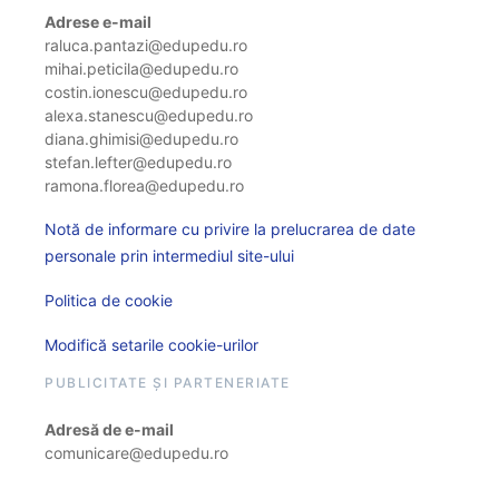
Adrese e-mail
raluca.pantazi@edupedu.ro
mihai.peticila@edupedu.ro
costin.ionescu@edupedu.ro
alexa.stanescu@edupedu.ro
diana.ghimisi@edupedu.ro
stefan.lefter@edupedu.ro
ramona.florea@edupedu.ro
Notă de informare cu privire la prelucrarea de date
personale prin intermediul site-ului
Politica de cookie
Modifică setarile cookie-urilor
PUBLICITATE ȘI PARTENERIATE
Adresă de e-mail
comunicare@edupedu.ro