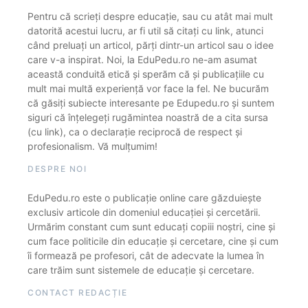
Pentru că scrieți despre educație, sau cu atât mai mult
datorită acestui lucru, ar fi util să citați cu link, atunci
când preluați un articol, părți dintr-un articol sau o idee
care v-a inspirat. Noi, la EduPedu.ro ne-am asumat
această conduită etică și sperăm că și publicațiile cu
mult mai multă experiență vor face la fel. Ne bucurăm
că găsiți subiecte interesante pe Edupedu.ro și suntem
siguri că înțelegeți rugămintea noastră de a cita sursa
(cu link), ca o declarație reciprocă de respect și
profesionalism. Vă mulțumim!
DESPRE NOI
EduPedu.ro este o publicație online care găzduiește
exclusiv articole din domeniul educației și cercetării.
Urmărim constant cum sunt educați copiii noștri, cine și
cum face politicile din educație și cercetare, cine și cum
îi formează pe profesori, cât de adecvate la lumea în
care trăim sunt sistemele de educație și cercetare.
CONTACT REDACȚIE