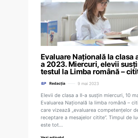
Evaluare Națională la clasa a
a 2023. Miercuri, elevii susț
testul la Limba română – citi
9 mai 2023
Redacția
Elevii de clasa a II-a susțin miercuri, 10 ma
Evaluarea Națională la limba română – citi
care vizează „evaluarea competenţelor d
receptare a mesajelor citite”. Timpul de lu
este tot…
Vezi articolul