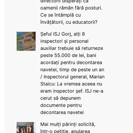
directorii disperați că
oamenii rămân fără posturi.
Ce se întâmplă cu
învățătorii, cu educatorii?
Șeful ISJ Gorj, alți 8
inspectori și personal
auxiliar trebuie să returneze
peste 55.000 de lei, bani
acordați pentru decontarea
navetei, timp de peste un an
/ Inspectorul general, Marian
Staicu: La vremea aceea nu
eram inspector șef. ISJ ne-a
cerut să depunem
documente pentru
decontarea navetei
Mai mulți părinți solicită,
într-o petiție, anularea