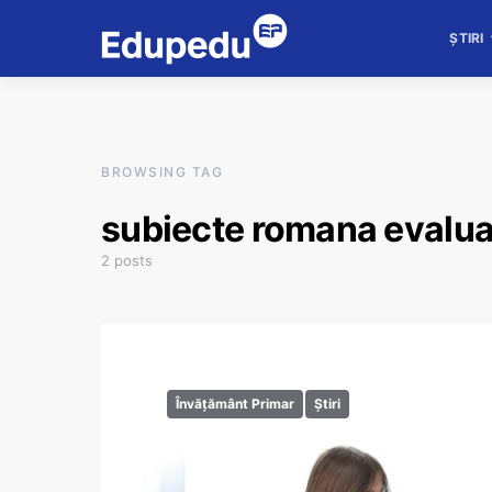
ȘTIRI
BROWSING TAG
subiecte romana evaluar
2 posts
Învățământ Primar
Știri