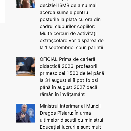
deciziei ISMB de a nu mai
acorda sumele pentru
posturile la plata cu ora din
cadrul cluburilor copiilor:
Multe cercuri de activități
extrașcolare vor dispărea de
la 1 septembrie, spun părinții
OFICIAL Prima de carieră
didactică 2026: profesorii
primesc cei 1.500 de lei până
la 31 august și îi pot folosi
până în august 2027 dacă
rămân în învățământ
Ministrul interimar al Muncii
Dragos Pîslaru: În urma
ultimelor discuții cu ministrul
Educației lucrurile sunt mult