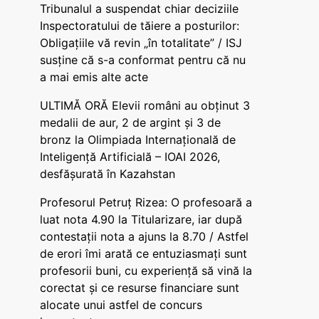
Tribunalul a suspendat chiar deciziile
Inspectoratului de tăiere a posturilor:
Obligațiile vă revin „în totalitate” / ISJ
susține că s-a conformat pentru că nu
a mai emis alte acte
ULTIMĂ ORĂ Elevii români au obținut 3
medalii de aur, 2 de argint și 3 de
bronz la Olimpiada Internațională de
Inteligență Artificială – IOAI 2026,
desfășurată în Kazahstan
Profesorul Petruț Rizea: O profesoară a
luat nota 4.90 la Titularizare, iar după
contestații nota a ajuns la 8.70 / Astfel
de erori îmi arată ce entuziasmați sunt
profesorii buni, cu experiență să vină la
corectat și ce resurse financiare sunt
alocate unui astfel de concurs