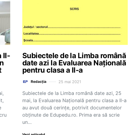
 II-
Subiectele de la Limba română
in
date azi la Evaluarea Națională
t
pentru clasa a II-a
25 mai 2021
Redacția
i,
Subiectele de la Limba română date azi, 25
t,
mai, la Evaluarea Națională pentru clasa a II-a
e
au avut două cerințe, potrivit documentelor
cru
obținute de Edupedu.ro. Prima era să scrie
un…
Vezi articolul