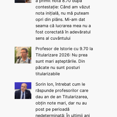
a primit nota 8.70 după
contestație: Când am văzut
nota inițială, nu mă puteam
opri din plâns. Mi-am dat
seama că lucrarea mea nu a
fost corectată în adevăratul
sens al cuvântului
Profesor de Istorie cu 9.70 la
Titularizare 2026: Nu prea
sunt mari așteptările. Din
păcate nu sunt posturi
titularizabile
Sorin Ion, întrebat cum le
răspunde profesorilor care
dau an de an Titularizarea,
obțin note mari, dar nu au
post pe perioadă
nedeterminată: În ultimii ani