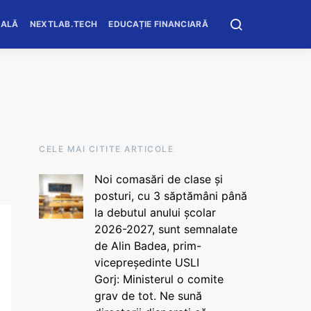
OALĂ
NEXTLAB.TECH
EDUCAȚIE FINANCIARĂ
CELE MAI CITITE ARTICOLE
Noi comasări de clase și
posturi, cu 3 săptămâni până
la debutul anului școlar
2026-2027, sunt semnalate
de Alin Badea, prim-
vicepreședinte USLI
Gorj: Ministerul o comite
grav de tot. Ne sună