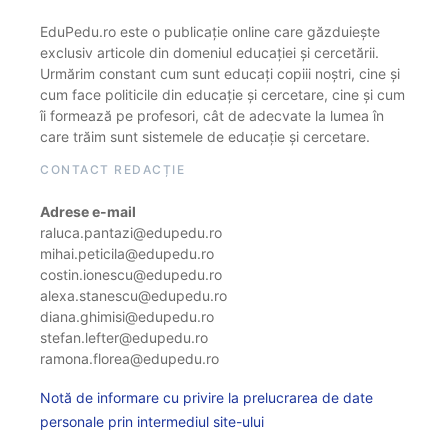
EduPedu.ro este o publicație online care găzduiește
exclusiv articole din domeniul educației și cercetării.
Urmărim constant cum sunt educați copiii noștri, cine și
cum face politicile din educație și cercetare, cine și cum
îi formează pe profesori, cât de adecvate la lumea în
care trăim sunt sistemele de educație și cercetare.
CONTACT REDACȚIE
Adrese e-mail
raluca.pantazi@edupedu.ro
mihai.peticila@edupedu.ro
costin.ionescu@edupedu.ro
alexa.stanescu@edupedu.ro
diana.ghimisi@edupedu.ro
stefan.lefter@edupedu.ro
ramona.florea@edupedu.ro
Notă de informare cu privire la prelucrarea de date
personale prin intermediul site-ului