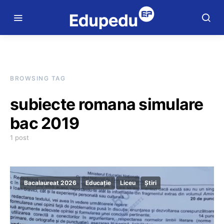
BROWSING TAG
subiecte romana simulare
bac 2019
1 post
Bacalaureat 2026
Educație
Liceu
Știri