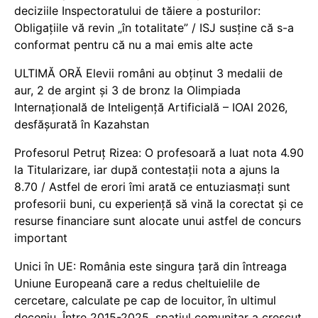
deciziile Inspectoratului de tăiere a posturilor:
Obligațiile vă revin „în totalitate” / ISJ susține că s-a
conformat pentru că nu a mai emis alte acte
ULTIMĂ ORĂ Elevii români au obținut 3 medalii de
aur, 2 de argint și 3 de bronz la Olimpiada
Internațională de Inteligență Artificială – IOAI 2026,
desfășurată în Kazahstan
Profesorul Petruț Rizea: O profesoară a luat nota 4.90
la Titularizare, iar după contestații nota a ajuns la
8.70 / Astfel de erori îmi arată ce entuziasmați sunt
profesorii buni, cu experiență să vină la corectat și ce
resurse financiare sunt alocate unui astfel de concurs
important
Unici în UE: România este singura țară din întreaga
Uniune Europeană care a redus cheltuielile de
cercetare, calculate pe cap de locuitor, în ultimul
deceniu. Între 2015-2025, spațiul comunitar a crescut