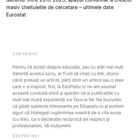
masiv cheltuielile de cercetare – ultimele date
Eurostat
COPYRIGHT
Pentru că scrieți despre educație, sau cu atât mai mult
datorită acestui lucru, ar fi util să citați cu link, atunci
când preluați un articol, părți dintr-un articol sau o idee
care v-a inspirat. Noi, la EduPedu.ro ne-am asumat
această conduită etică și sperăm că și publicațiile cu
mult mai multă experiență vor face la fel. Ne bucurăm
că găsiți subiecte interesante pe Edupedu.ro și suntem
siguri că înțelegeți rugămintea noastră de a cita sursa
(cu link), ca o declarație reciprocă de respect și
profesionalism. Vă mulțumim!
DESPRE NOI