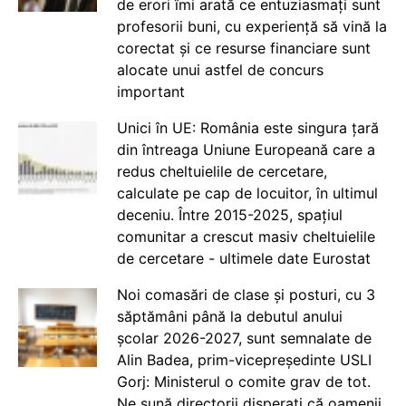
de erori îmi arată ce entuziasmați sunt
profesorii buni, cu experiență să vină la
corectat și ce resurse financiare sunt
alocate unui astfel de concurs
important
Unici în UE: România este singura țară
din întreaga Uniune Europeană care a
redus cheltuielile de cercetare,
calculate pe cap de locuitor, în ultimul
deceniu. Între 2015-2025, spațiul
comunitar a crescut masiv cheltuielile
de cercetare - ultimele date Eurostat
Noi comasări de clase și posturi, cu 3
săptămâni până la debutul anului
școlar 2026-2027, sunt semnalate de
Alin Badea, prim-vicepreședinte USLI
Gorj: Ministerul o comite grav de tot.
Ne sună directorii disperați că oamenii