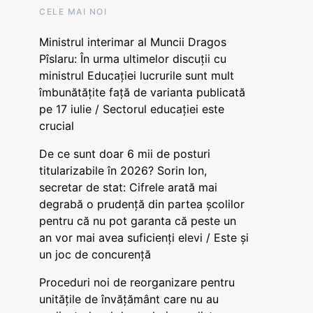
CELE MAI NOI
Ministrul interimar al Muncii Dragos
Pîslaru: În urma ultimelor discuții cu
ministrul Educației lucrurile sunt mult
îmbunătățite față de varianta publicată
pe 17 iulie / Sectorul educației este
crucial
De ce sunt doar 6 mii de posturi
titularizabile în 2026? Sorin Ion,
secretar de stat: Cifrele arată mai
degrabă o prudență din partea școlilor
pentru că nu pot garanta că peste un
an vor mai avea suficienți elevi / Este și
un joc de concurență
Proceduri noi de reorganizare pentru
unitățile de învățământ care nu au