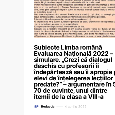
Subiecte Limba română
Evaluarea Națională 2022 –
simulare. „Crezi că dialogul
deschis cu profesorii îi
îndepărtează sau îi apropie 
elevi de înțelegerea lecțiilor
predate?” – argumentare în 
70 de cuvinte, unul dintre
itemii de la clasa a VIII-a
4 aprilie 2022
Redacția