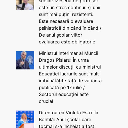
școlar: Meseria de profesor
este un stres continuu și unii
sunt mai puțini rezistenți.
Este necesară o evaluare
psihiatrică din când în când /
De anul școlar viitor
evaluarea este obligatorie
Ministrul interimar al Muncii
Dragos Pîslaru: În urma
ultimelor discuții cu ministrul
Educației lucrurile sunt mult
îmbunătățite față de varianta
publicată pe 17 iulie /
Sectorul educației este
crucial
Directoarea Violeta Estrella
Bontilă: Anul școlar care
tocmai s-a încheiat a fost,