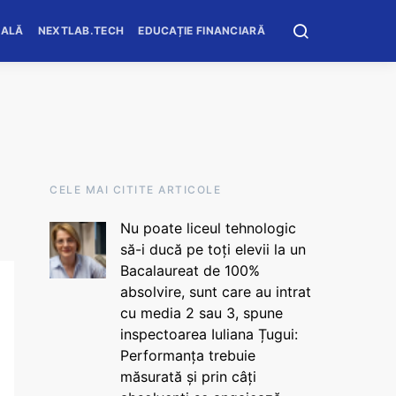
OALĂ
NEXTLAB.TECH
EDUCAȚIE FINANCIARĂ
CELE MAI CITITE ARTICOLE
Nu poate liceul tehnologic
să-i ducă pe toți elevii la un
Bacalaureat de 100%
absolvire, sunt care au intrat
cu media 2 sau 3, spune
inspectoarea Iuliana Țugui:
Performanța trebuie
măsurată și prin câți