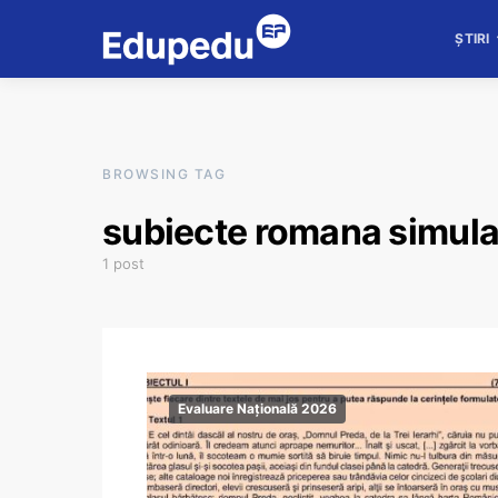
ȘTIRI
BROWSING TAG
subiecte romana simula
1 post
Evaluare Națională 2026