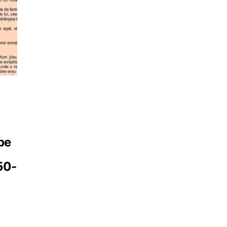
pe
50-