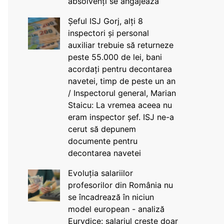
absolvenți se angajează
Șeful ISJ Gorj, alți 8
inspectori și personal
auxiliar trebuie să returneze
peste 55.000 de lei, bani
acordați pentru decontarea
navetei, timp de peste un an
/ Inspectorul general, Marian
Staicu: La vremea aceea nu
eram inspector șef. ISJ ne-a
cerut să depunem
documente pentru
decontarea navetei
Evoluția salariilor
profesorilor din România nu
se încadrează în niciun
model european - analiză
Eurydice: salariul crește doar