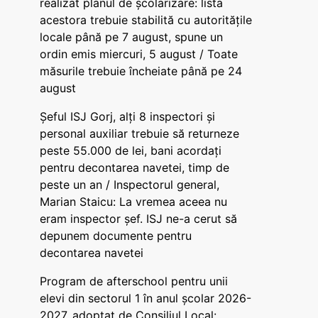
realizat planul de școlarizare: lista
acestora trebuie stabilită cu autoritățile
locale până pe 7 august, spune un
ordin emis miercuri, 5 august / Toate
măsurile trebuie încheiate până pe 24
august
Șeful ISJ Gorj, alți 8 inspectori și
personal auxiliar trebuie să returneze
peste 55.000 de lei, bani acordați
pentru decontarea navetei, timp de
peste un an / Inspectorul general,
Marian Staicu: La vremea aceea nu
eram inspector șef. ISJ ne-a cerut să
depunem documente pentru
decontarea navetei
Program de afterschool pentru unii
elevi din sectorul 1 în anul școlar 2026-
2027, adoptat de Consiliul Local: