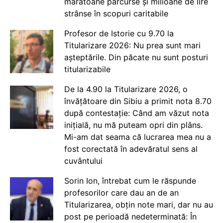
maratoane parcurse și milioane de lire
strânse în scopuri caritabile
Profesor de Istorie cu 9.70 la
Titularizare 2026: Nu prea sunt mari
așteptările. Din păcate nu sunt posturi
titularizabile
De la 4.90 la Titularizare 2026, o
învățătoare din Sibiu a primit nota 8.70
după contestație: Când am văzut nota
inițială, nu mă puteam opri din plâns.
Mi-am dat seama că lucrarea mea nu a
fost corectată în adevăratul sens al
cuvântului
Sorin Ion, întrebat cum le răspunde
profesorilor care dau an de an
Titularizarea, obțin note mari, dar nu au
post pe perioadă nedeterminată: În