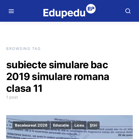
BROWSING TAG
subiecte simulare bac
2019 simulare romana
clasa 11
1 post
Bacalaureat 2026
Educație
Liceu
Știri