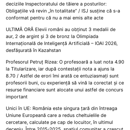
deciziile Inspectoratului de tăiere a posturilor:
Obligațiile vă revin „în totalitate” / ISJ susține că s-a
conformat pentru că nu a mai emis alte acte
ULTIMĂ ORĂ Elevii români au obținut 3 medalii de
aur, 2 de argint și 3 de bronz la Olimpiada
Internațională de Inteligență Artificială – IOAI 2026,
desfășurată în Kazahstan
Profesorul Petruț Rizea: O profesoară a luat nota 4.90
la Titularizare, iar după contestații nota a ajuns la
8.70 / Astfel de erori îmi arată ce entuziasmați sunt
profesorii buni, cu experiență să vină la corectat și ce
resurse financiare sunt alocate unui astfel de concurs
important
Unici în UE: România este singura țară din întreaga
Uniune Europeană care a redus cheltuielile de
cercetare, calculate pe cap de locuitor, în ultimul
deceniu. Între 2015-2025, spațiul comunitar a crescut