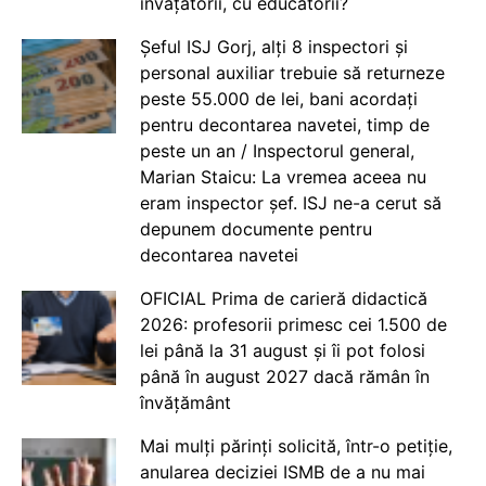
învățătorii, cu educatorii?
Șeful ISJ Gorj, alți 8 inspectori și
personal auxiliar trebuie să returneze
peste 55.000 de lei, bani acordați
pentru decontarea navetei, timp de
peste un an / Inspectorul general,
Marian Staicu: La vremea aceea nu
eram inspector șef. ISJ ne-a cerut să
depunem documente pentru
decontarea navetei
OFICIAL Prima de carieră didactică
2026: profesorii primesc cei 1.500 de
lei până la 31 august și îi pot folosi
până în august 2027 dacă rămân în
învățământ
Mai mulți părinți solicită, într-o petiție,
anularea deciziei ISMB de a nu mai