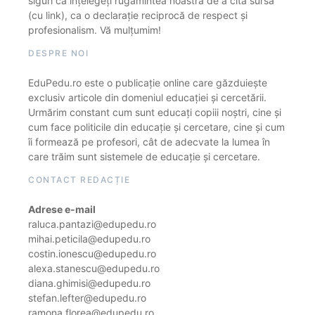
siguri că înțelegeți rugămintea noastră de a cita sursa
(cu link), ca o declarație reciprocă de respect și
profesionalism. Vă mulțumim!
DESPRE NOI
EduPedu.ro este o publicație online care găzduiește
exclusiv articole din domeniul educației și cercetării.
Urmărim constant cum sunt educați copiii noștri, cine și
cum face politicile din educație și cercetare, cine și cum
îi formează pe profesori, cât de adecvate la lumea în
care trăim sunt sistemele de educație și cercetare.
CONTACT REDACȚIE
Adrese e-mail
raluca.pantazi@edupedu.ro
mihai.peticila@edupedu.ro
costin.ionescu@edupedu.ro
alexa.stanescu@edupedu.ro
diana.ghimisi@edupedu.ro
stefan.lefter@edupedu.ro
ramona.florea@edupedu.ro