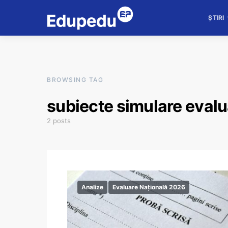
ȘTIRI
BROWSING TAG
subiecte simulare eval
2 posts
Analize
Evaluare Națională 2026