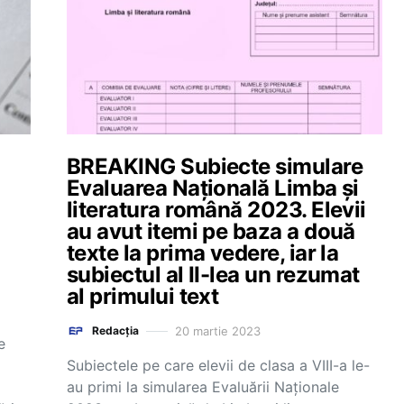
BREAKING Subiecte simulare
Evaluarea Națională Limba și
literatura română 2023. Elevii
au avut itemi pe baza a două
texte la prima vedere, iar la
subiectul al II-lea un rezumat
al primului text
20 martie 2023
Redacția
e
Subiectele pe care elevii de clasa a VIII-a le-
d
au primi la simularea Evaluării Naționale