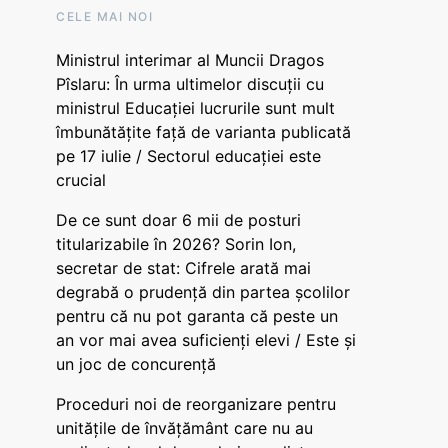
CELE MAI NOI
Ministrul interimar al Muncii Dragos
Pîslaru: În urma ultimelor discuții cu
ministrul Educației lucrurile sunt mult
îmbunătățite față de varianta publicată
pe 17 iulie / Sectorul educației este
crucial
De ce sunt doar 6 mii de posturi
titularizabile în 2026? Sorin Ion,
secretar de stat: Cifrele arată mai
degrabă o prudență din partea școlilor
pentru că nu pot garanta că peste un
an vor mai avea suficienți elevi / Este și
un joc de concurență
Proceduri noi de reorganizare pentru
unitățile de învățământ care nu au