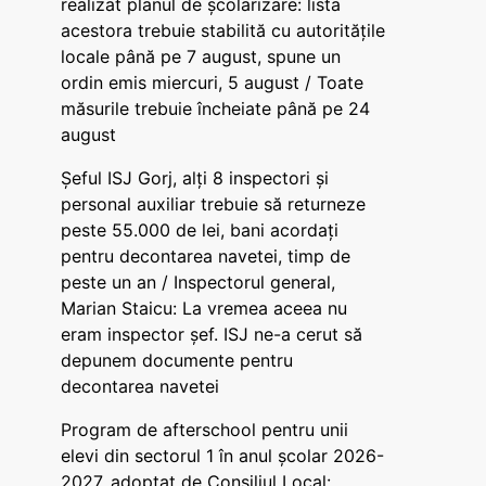
realizat planul de școlarizare: lista
acestora trebuie stabilită cu autoritățile
locale până pe 7 august, spune un
ordin emis miercuri, 5 august / Toate
măsurile trebuie încheiate până pe 24
august
Șeful ISJ Gorj, alți 8 inspectori și
personal auxiliar trebuie să returneze
peste 55.000 de lei, bani acordați
pentru decontarea navetei, timp de
peste un an / Inspectorul general,
Marian Staicu: La vremea aceea nu
eram inspector șef. ISJ ne-a cerut să
depunem documente pentru
decontarea navetei
Program de afterschool pentru unii
elevi din sectorul 1 în anul școlar 2026-
2027, adoptat de Consiliul Local: