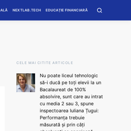
OALĂ
NEXTLAB.TECH
EDUCAȚIE FINANCIARĂ
CELE MAI CITITE ARTICOLE
Nu poate liceul tehnologic
să-i ducă pe toți elevii la un
Bacalaureat de 100%
absolvire, sunt care au intrat
cu media 2 sau 3, spune
inspectoarea Iuliana Țugui:
Performanța trebuie
măsurată și prin câți