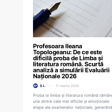
Profesoara Ileana
Topologeanu: De ce este
dificilă proba de Limba și
literatura română. Scurtă
analiză a simulării Evaluării
Naționale 2026
17 martie 2026
Ș.L.
Proba la limba și literatura română rămân
una dintre cele mai dificile și emoționale
etape ale examenelor naționale, generân