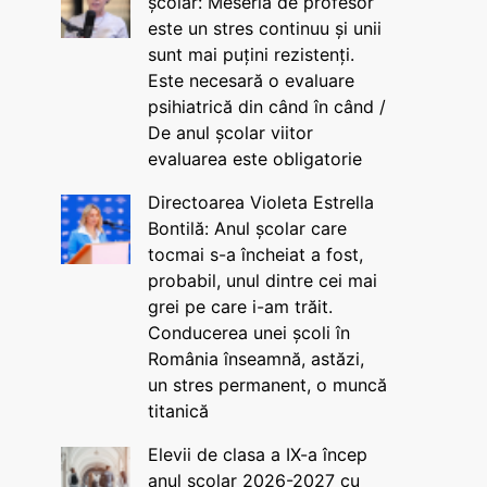
școlar: Meseria de profesor
este un stres continuu și unii
sunt mai puțini rezistenți.
Este necesară o evaluare
psihiatrică din când în când /
De anul școlar viitor
evaluarea este obligatorie
Directoarea Violeta Estrella
Bontilă: Anul școlar care
tocmai s-a încheiat a fost,
probabil, unul dintre cei mai
grei pe care i-am trăit.
Conducerea unei școli în
România înseamnă, astăzi,
un stres permanent, o muncă
titanică
Elevii de clasa a IX-a încep
anul școlar 2026-2027 cu