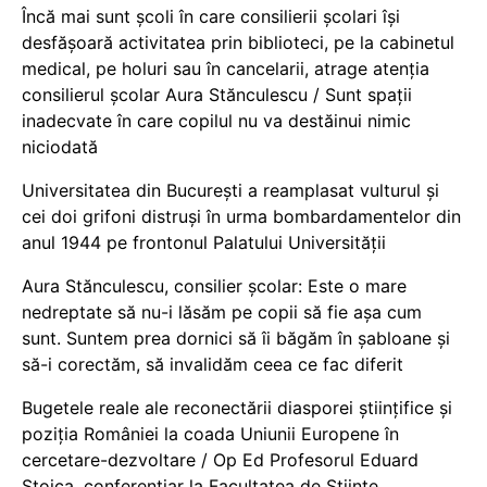
Încă mai sunt școli în care consilierii școlari își
desfășoară activitatea prin biblioteci, pe la cabinetul
medical, pe holuri sau în cancelarii, atrage atenția
consilierul școlar Aura Stănculescu / Sunt spații
inadecvate în care copilul nu va destăinui nimic
niciodată
Universitatea din București a reamplasat vulturul și
cei doi grifoni distruși în urma bombardamentelor din
anul 1944 pe frontonul Palatului Universității
Aura Stănculescu, consilier școlar: Este o mare
nedreptate să nu-i lăsăm pe copii să fie așa cum
sunt. Suntem prea dornici să îi băgăm în șabloane și
să-i corectăm, să invalidăm ceea ce fac diferit
Bugetele reale ale reconectării diasporei științifice și
poziția României la coada Uniunii Europene în
cercetare-dezvoltare / Op Ed Profesorul Eduard
Stoica, conferențiar la Facultatea de Științe