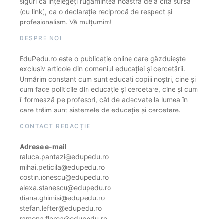
siguri că înțelegeți rugămintea noastră de a cita sursa
(cu link), ca o declarație reciprocă de respect și
profesionalism. Vă mulțumim!
DESPRE NOI
EduPedu.ro este o publicație online care găzduiește
exclusiv articole din domeniul educației și cercetării.
Urmărim constant cum sunt educați copiii noștri, cine și
cum face politicile din educație și cercetare, cine și cum
îi formează pe profesori, cât de adecvate la lumea în
care trăim sunt sistemele de educație și cercetare.
CONTACT REDACȚIE
Adrese e-mail
raluca.pantazi@edupedu.ro
mihai.peticila@edupedu.ro
costin.ionescu@edupedu.ro
alexa.stanescu@edupedu.ro
diana.ghimisi@edupedu.ro
stefan.lefter@edupedu.ro
ramona.florea@edupedu.ro