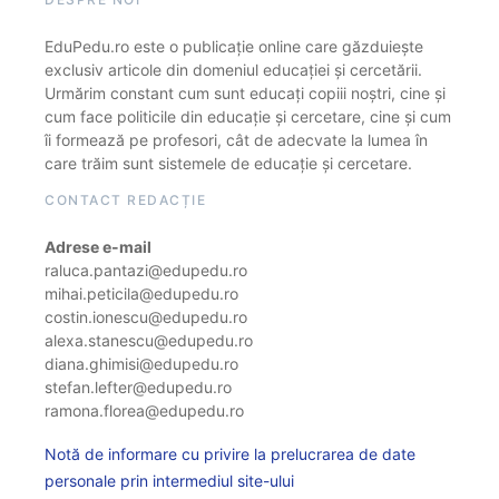
EduPedu.ro este o publicație online care găzduiește
exclusiv articole din domeniul educației și cercetării.
Urmărim constant cum sunt educați copiii noștri, cine și
cum face politicile din educație și cercetare, cine și cum
îi formează pe profesori, cât de adecvate la lumea în
care trăim sunt sistemele de educație și cercetare.
CONTACT REDACȚIE
Adrese e-mail
raluca.pantazi@edupedu.ro
mihai.peticila@edupedu.ro
costin.ionescu@edupedu.ro
alexa.stanescu@edupedu.ro
diana.ghimisi@edupedu.ro
stefan.lefter@edupedu.ro
ramona.florea@edupedu.ro
Notă de informare cu privire la prelucrarea de date
personale prin intermediul site-ului