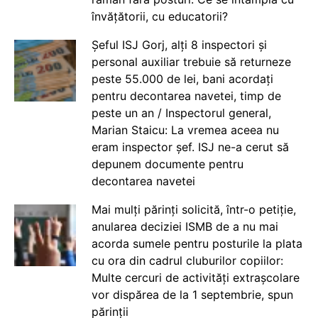
învățătorii, cu educatorii?
Șeful ISJ Gorj, alți 8 inspectori și
personal auxiliar trebuie să returneze
peste 55.000 de lei, bani acordați
pentru decontarea navetei, timp de
peste un an / Inspectorul general,
Marian Staicu: La vremea aceea nu
eram inspector șef. ISJ ne-a cerut să
depunem documente pentru
decontarea navetei
Mai mulți părinți solicită, într-o petiție,
anularea deciziei ISMB de a nu mai
acorda sumele pentru posturile la plata
cu ora din cadrul cluburilor copiilor:
Multe cercuri de activități extrașcolare
vor dispărea de la 1 septembrie, spun
părinții