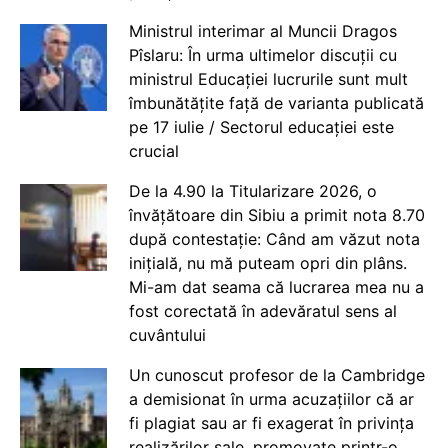
Ministrul interimar al Muncii Dragos
Pîslaru: În urma ultimelor discuții cu
ministrul Educației lucrurile sunt mult
îmbunătățite față de varianta publicată
pe 17 iulie / Sectorul educației este
crucial
De la 4.90 la Titularizare 2026, o
învățătoare din Sibiu a primit nota 8.70
după contestație: Când am văzut nota
inițială, nu mă puteam opri din plâns.
Mi-am dat seama că lucrarea mea nu a
fost corectată în adevăratul sens al
cuvântului
Un cunoscut profesor de la Cambridge
a demisionat în urma acuzațiilor că ar
fi plagiat sau ar fi exagerat în privința
realizărilor sale, promovate printr-o