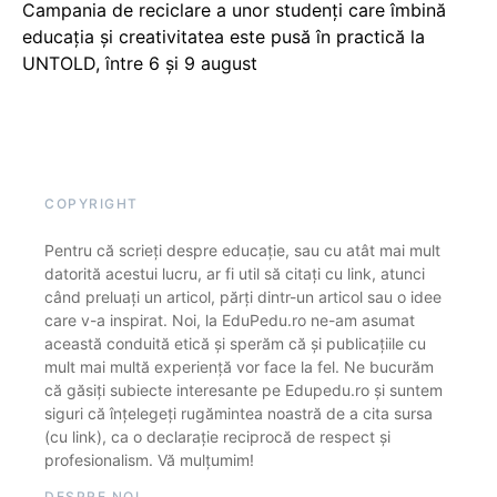
Campania de reciclare a unor studenți care îmbină
educația și creativitatea este pusă în practică la
UNTOLD, între 6 și 9 august
COPYRIGHT
Pentru că scrieți despre educație, sau cu atât mai mult
datorită acestui lucru, ar fi util să citați cu link, atunci
când preluați un articol, părți dintr-un articol sau o idee
care v-a inspirat. Noi, la EduPedu.ro ne-am asumat
această conduită etică și sperăm că și publicațiile cu
mult mai multă experiență vor face la fel. Ne bucurăm
că găsiți subiecte interesante pe Edupedu.ro și suntem
siguri că înțelegeți rugămintea noastră de a cita sursa
(cu link), ca o declarație reciprocă de respect și
profesionalism. Vă mulțumim!
DESPRE NOI