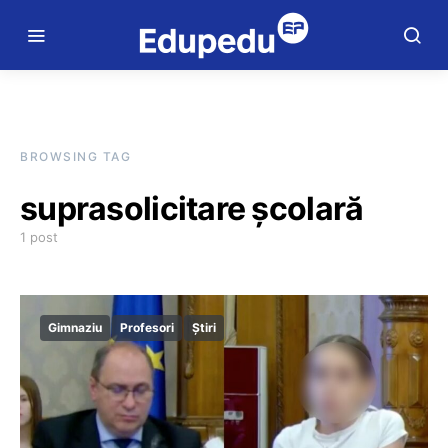
BROWSING TAG
suprasolicitare școlară
1 post
Gimnaziu
Profesori
Știri