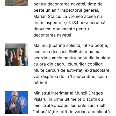
pentru decontarea navetei, timp de
peste un an / Inspectorul general,
Marian Staicu: La vremea aceea nu
eram inspector șef. ISJ ne-a cerut să
depunem documente pentru
decontarea navetei
Mai mulți părinți solicită, într-o petiție,
anularea deciziei ISMB de a nu mai
acorda sumele pentru posturile la plata
cu ora din cadrul cluburilor copiilor:
Multe cercuri de activități extrașcolare
vor dispărea de la 1 septembrie, spun
părinții
Ministrul interimar al Muncii Dragos
Pîslaru: În urma ultimelor discuții cu
ministrul Educației lucrurile sunt mult
îmbunătățite față de varianta publicată