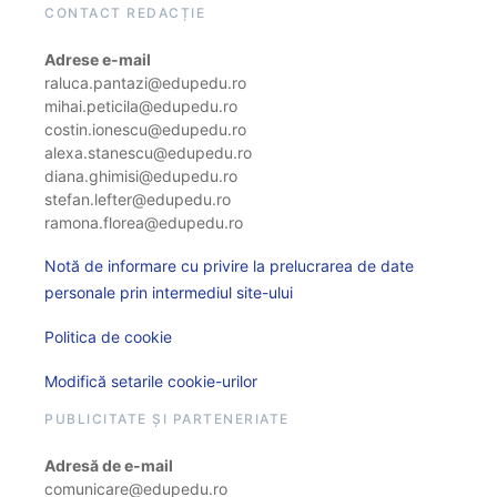
CONTACT REDACȚIE
Adrese e-mail
raluca.pantazi@edupedu.ro
mihai.peticila@edupedu.ro
costin.ionescu@edupedu.ro
alexa.stanescu@edupedu.ro
diana.ghimisi@edupedu.ro
stefan.lefter@edupedu.ro
ramona.florea@edupedu.ro
Notă de informare cu privire la prelucrarea de date
personale prin intermediul site-ului
Politica de cookie
Modifică setarile cookie-urilor
PUBLICITATE ȘI PARTENERIATE
Adresă de e-mail
comunicare@edupedu.ro