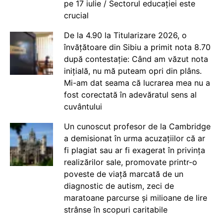
pe 17 iulie / Sectorul educației este
crucial
De la 4.90 la Titularizare 2026, o
învățătoare din Sibiu a primit nota 8.70
după contestație: Când am văzut nota
inițială, nu mă puteam opri din plâns.
Mi-am dat seama că lucrarea mea nu a
fost corectată în adevăratul sens al
cuvântului
Un cunoscut profesor de la Cambridge
a demisionat în urma acuzațiilor că ar
fi plagiat sau ar fi exagerat în privința
realizărilor sale, promovate printr-o
poveste de viață marcată de un
diagnostic de autism, zeci de
maratoane parcurse și milioane de lire
strânse în scopuri caritabile