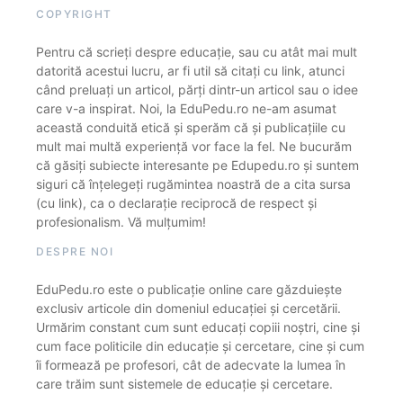
COPYRIGHT
Pentru că scrieți despre educație, sau cu atât mai mult
datorită acestui lucru, ar fi util să citați cu link, atunci
când preluați un articol, părți dintr-un articol sau o idee
care v-a inspirat. Noi, la EduPedu.ro ne-am asumat
această conduită etică și sperăm că și publicațiile cu
mult mai multă experiență vor face la fel. Ne bucurăm
că găsiți subiecte interesante pe Edupedu.ro și suntem
siguri că înțelegeți rugămintea noastră de a cita sursa
(cu link), ca o declarație reciprocă de respect și
profesionalism. Vă mulțumim!
DESPRE NOI
EduPedu.ro este o publicație online care găzduiește
exclusiv articole din domeniul educației și cercetării.
Urmărim constant cum sunt educați copiii noștri, cine și
cum face politicile din educație și cercetare, cine și cum
îi formează pe profesori, cât de adecvate la lumea în
care trăim sunt sistemele de educație și cercetare.