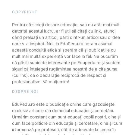
COPYRIGHT
Pentru că scrieți despre educație, sau cu atât mai mult
datorită acestui lucru, ar fi util să citați cu link, atunci
când preluați un articol, părți dintr-un articol sau o idee
care v-a inspirat. Noi, la EduPedu.ro ne-am asumat
această conduită etică și sperăm că și publicațiile cu
mult mai multă experiență vor face la fel. Ne bucurăm
că găsiți subiecte interesante pe Edupedu.ro și suntem
siguri că înțelegeți rugămintea noastră de a cita sursa
(cu link), ca o declarație reciprocă de respect și
profesionalism. Vă mulțumim!
DESPRE NOI
EduPedu.ro este o publicație online care găzduiește
exclusiv articole din domeniul educației și cercetării.
Urmărim constant cum sunt educați copiii noștri, cine și
cum face politicile din educație și cercetare, cine și cum
îi formează pe profesori, cât de adecvate la lumea în