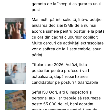
garanta de la început asigurarea unui
post
Mai mulți părinți solicită, într-o petiție,
anularea deciziei ISMB de a nu mai
acorda sumele pentru posturile la plata
cu ora din cadrul cluburilor copiilor:
Multe cercuri de activități extrașcolare
vor dispărea de la 1 septembrie, spun
părinții
Titularizare 2026. Astăzi, lista
posturilor pentru profesori va fi
actualizată, după repartizarea
candidaților pe posturi titularizabile
Șeful ISJ Gorj, alți 8 inspectori și
personal auxiliar trebuie să returneze
peste 55.000 de lei, bani acordați
pentru decontarea navetei, timp de