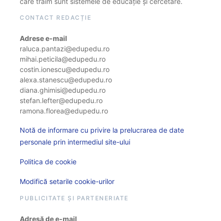
care trăim sunt sistemele de educație și cercetare.
CONTACT REDACȚIE
Adrese e-mail
raluca.pantazi@edupedu.ro
mihai.peticila@edupedu.ro
costin.ionescu@edupedu.ro
alexa.stanescu@edupedu.ro
diana.ghimisi@edupedu.ro
stefan.lefter@edupedu.ro
ramona.florea@edupedu.ro
Notă de informare cu privire la prelucrarea de date
personale prin intermediul site-ului
Politica de cookie
Modifică setarile cookie-urilor
PUBLICITATE ȘI PARTENERIATE
Adresă de e-mail