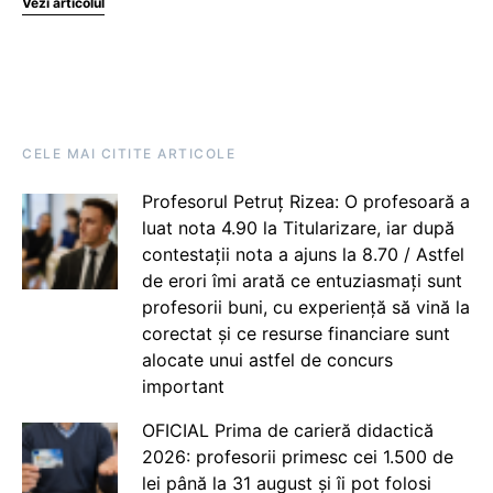
Vezi articolul
CELE MAI CITITE ARTICOLE
Profesorul Petruț Rizea: O profesoară a
luat nota 4.90 la Titularizare, iar după
contestații nota a ajuns la 8.70 / Astfel
de erori îmi arată ce entuziasmați sunt
profesorii buni, cu experiență să vină la
corectat și ce resurse financiare sunt
alocate unui astfel de concurs
important
OFICIAL Prima de carieră didactică
2026: profesorii primesc cei 1.500 de
lei până la 31 august și îi pot folosi