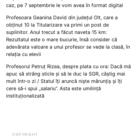
caz, pe 7 septembrie le vom avea în format digital
Profesoara Geanina David din județul Olt, care a
obținut 10 la Titularizare va primi un post de
suplinitor. Anul trecut a făcut naveta 15 km:
Rezultatul este o mare bucurie, însă consider că
adevărata valoare a unui profesor se vede la clasă, în
relația cu elevii
Profesorul Petruț Rizea, despre plata cu ora: Dacă mă
apuc să strâng sticle și să le duc la SGR, câștig mai
mult într-o zi / Statul îți aruncă niște mărunțiș și îți
cere să-i spui „salariu”. Asta este umilință
instituționalizată
COPYRIGHT