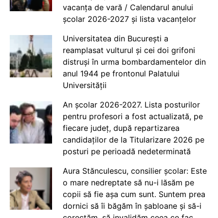
vacanța de vară / Calendarul anului
școlar 2026-2027 și lista vacanțelor
Universitatea din București a
reamplasat vulturul și cei doi grifoni
distruși în urma bombardamentelor din
anul 1944 pe frontonul Palatului
Universității
An școlar 2026-2027. Lista posturilor
pentru profesori a fost actualizată, pe
fiecare județ, după repartizarea
candidaților de la Titularizare 2026 pe
posturi pe perioadă nedeterminată
Aura Stănculescu, consilier școlar: Este
o mare nedreptate să nu-i lăsăm pe
copii să fie așa cum sunt. Suntem prea
dornici să îi băgăm în șabloane și să-i
corectăm, să invalidăm ceea ce fac