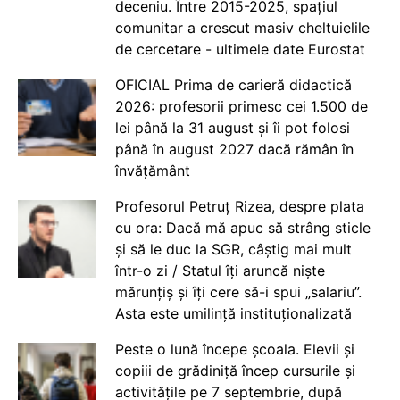
deceniu. Între 2015-2025, spațiul
comunitar a crescut masiv cheltuielile
de cercetare - ultimele date Eurostat
OFICIAL Prima de carieră didactică
2026: profesorii primesc cei 1.500 de
lei până la 31 august și îi pot folosi
până în august 2027 dacă rămân în
învățământ
Profesorul Petruț Rizea, despre plata
cu ora: Dacă mă apuc să strâng sticle
și să le duc la SGR, câștig mai mult
într-o zi / Statul îți aruncă niște
mărunțiș și îți cere să-i spui „salariu”.
Asta este umilință instituționalizată
Peste o lună începe școala. Elevii și
copiii de grădiniță încep cursurile și
activitățile pe 7 septembrie, după