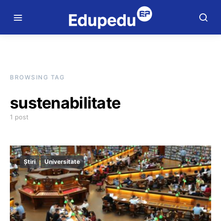
BROWSING TAG
sustenabilitate
1 post
Știri
Universitate