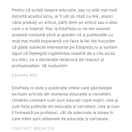
Pentru că scrieți despre educație, sau cu atât mai mult
datorită acestui lucru, ar fi util să citați cu link, atunci
când preluați un articol, părți dintr-un articol sau o idee
care v-a inspirat. Noi, la EduPedu.ro ne-am asumat
această conduită etică și sperăm că și publicațiile cu
mult mai multă experiență vor face la fel. Ne bucurăm
că găsiți subiecte interesante pe Edupedu.ro și suntem
siguri că înțelegeți rugămintea noastră de a cita sursa
(cu link), ca o declarație reciprocă de respect și
profesionalism. Vă mulțumim!
DESPRE NOI
EduPedu.ro este o publicație online care găzduiește
exclusiv articole din domeniul educației și cercetării.
Urmărim constant cum sunt educați copiii noștri, cine și
cum face politicile din educație și cercetare, cine și cum
îi formează pe profesori, cât de adecvate la lumea în
care trăim sunt sistemele de educație și cercetare.
CONTACT REDACȚIE