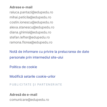
Adrese e-mail
raluca.pantazi@edupedu.ro
mihai.peticila@edupedu.ro
costin.ionescu@edupedu.ro
alexa.stanescu@edupedu.ro
diana.ghimisi@edupedu.ro
stefan.lefter@edupedu.ro
ramona.florea@edupedu.ro
Notă de informare cu privire la prelucrarea de date
personale prin intermediul site-ului
Politica de cookie
Modifică setarile cookie-urilor
PUBLICITATE ȘI PARTENERIATE
Adresă de e-mail
comunicare@edupedu.ro