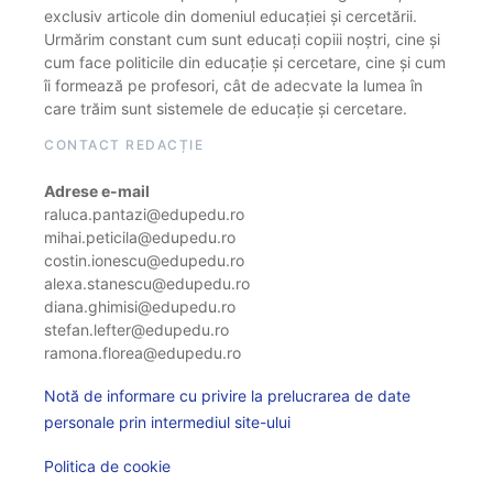
exclusiv articole din domeniul educației și cercetării.
Urmărim constant cum sunt educați copiii noștri, cine și
cum face politicile din educație și cercetare, cine și cum
îi formează pe profesori, cât de adecvate la lumea în
care trăim sunt sistemele de educație și cercetare.
CONTACT REDACȚIE
Adrese e-mail
raluca.pantazi@edupedu.ro
mihai.peticila@edupedu.ro
costin.ionescu@edupedu.ro
alexa.stanescu@edupedu.ro
diana.ghimisi@edupedu.ro
stefan.lefter@edupedu.ro
ramona.florea@edupedu.ro
Notă de informare cu privire la prelucrarea de date
personale prin intermediul site-ului
Politica de cookie