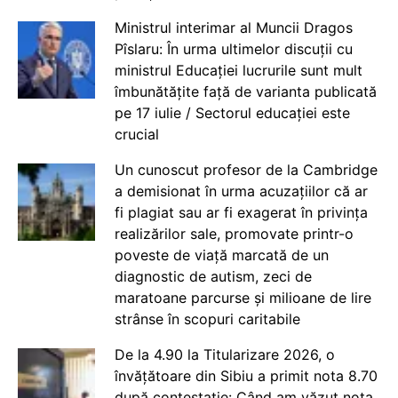
Ministrul interimar al Muncii Dragos
Pîslaru: În urma ultimelor discuții cu
ministrul Educației lucrurile sunt mult
îmbunătățite față de varianta publicată
pe 17 iulie / Sectorul educației este
crucial
Un cunoscut profesor de la Cambridge
a demisionat în urma acuzațiilor că ar
fi plagiat sau ar fi exagerat în privința
realizărilor sale, promovate printr-o
poveste de viață marcată de un
diagnostic de autism, zeci de
maratoane parcurse și milioane de lire
strânse în scopuri caritabile
De la 4.90 la Titularizare 2026, o
învățătoare din Sibiu a primit nota 8.70
după contestație: Când am văzut nota