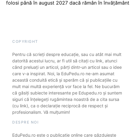
folosi până în august 2027 dacă rămân în învățământ
COPYRIGHT
Pentru că scrieți despre educație, sau cu atât mai mult
datorită acestui lucru, ar fi util să citați cu link, atunci
când preluați un articol, părți dintr-un articol sau o idee
care v-a inspirat. Noi, la EduPedu.ro ne-am asumat
această conduită etică și sperăm că și publicațiile cu
mult mai multă experiență vor face la fel. Ne bucurăm
că găsiți subiecte interesante pe Edupedu.ro și suntem
siguri că înțelegeți rugămintea noastră de a cita sursa
(cu link), ca o declarație reciprocă de respect și
profesionalism. Vă mulțumim!
DESPRE NOI
EduPedu.ro este o publicație online care găzduiește