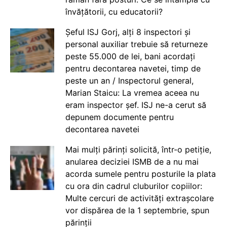
învățătorii, cu educatorii?
Șeful ISJ Gorj, alți 8 inspectori și
personal auxiliar trebuie să returneze
peste 55.000 de lei, bani acordați
pentru decontarea navetei, timp de
peste un an / Inspectorul general,
Marian Staicu: La vremea aceea nu
eram inspector șef. ISJ ne-a cerut să
depunem documente pentru
decontarea navetei
Mai mulți părinți solicită, într-o petiție,
anularea deciziei ISMB de a nu mai
acorda sumele pentru posturile la plata
cu ora din cadrul cluburilor copiilor:
Multe cercuri de activități extrașcolare
vor dispărea de la 1 septembrie, spun
părinții