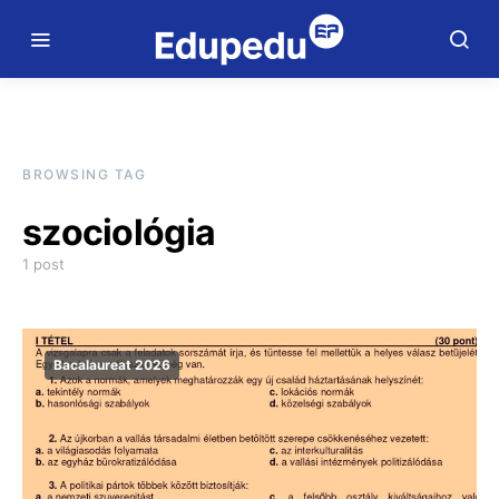
BROWSING TAG
szociológia
1 post
Bacalaureat 2026