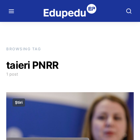
BROWSING TAG
taieri PNRR
1 post
Știri