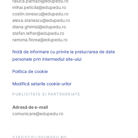
raluca.pantazi@edupedu.ro
mihai.peticila@edupedu.ro
costin.ionescu@edupedu.ro
alexa.stanescu@edupedu.ro
diana.ghimisi@edupedu.ro
stefan.lefter@edupedu.ro
ramona.florea@edupedu.ro
Notă de informare cu privire la prelucrarea de date
personale prin intermediul site-ului
Politica de cookie
Modifică setarile cookie-urilor
PUBLICITATE ȘI PARTENERIATE
Adresă de e-mail
comunicare@edupedu.ro
STATISTICI EDUPEDU.RO