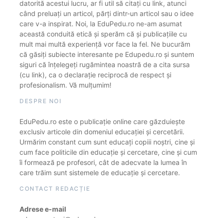
datorită acestui lucru, ar fi util să citați cu link, atunci
când preluați un articol, părți dintr-un articol sau o idee
care v-a inspirat. Noi, la EduPedu.ro ne-am asumat
această conduită etică și sperăm că și publicațiile cu
mult mai multă experiență vor face la fel. Ne bucurăm
că găsiți subiecte interesante pe Edupedu.ro și suntem
siguri că înțelegeți rugămintea noastră de a cita sursa
(cu link), ca o declarație reciprocă de respect și
profesionalism. Vă mulțumim!
DESPRE NOI
EduPedu.ro este o publicație online care găzduiește
exclusiv articole din domeniul educației și cercetării.
Urmărim constant cum sunt educați copiii noștri, cine și
cum face politicile din educație și cercetare, cine și cum
îi formează pe profesori, cât de adecvate la lumea în
care trăim sunt sistemele de educație și cercetare.
CONTACT REDACȚIE
Adrese e-mail