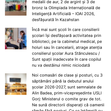
medalii de aur, 2 de argint și 3 de
bronz la Olimpiada Internațională de
Inteligență Artificială – IOAI 2026,
desfășurată în Kazahstan
Încă mai sunt școli în care consilierii
școlari își desfășoară activitatea prin
biblioteci, pe la cabinetul medical, pe
holuri sau în cancelarii, atrage atenția
consilierul școlar Aura Stănculescu /
Sunt spații inadecvate în care copilul
nu va destăinui nimic niciodată
Noi comasări de clase și posturi, cu 3
săptămâni până la debutul anului
școlar 2026-2027, sunt semnalate de
Alin Badea, prim-vicepreședinte USLI
Gorj: Ministerul o comite grav de tot.
Ne sună directorii disperați că oamenii
rămân fără posturi. Ce se întâmplă cu