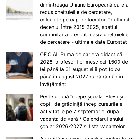
din întreaga Uniune Europeană care a
redus cheltuielile de cercetare,
calculate pe cap de locuitor, în ultimul
deceniu. Între 2015-2025, spațiul
comunitar a crescut masiv cheltuielile
de cercetare - ultimele date Eurostat
OFICIAL Prima de carieră didactică
2026: profesorii primesc cei 1.500 de
lei până la 31 august și îi pot folosi
până în august 2027 dacă rămân în
învățământ
Peste o lună începe școala. Elevii și
copiii de grădiniță încep cursurile și
activitățile pe 7 septembrie, după
vacanța de vară / Calendarul anului
școlar 2026-2027 și lista vacanțelor
Aura Stănculescu, consilier școlar: Este