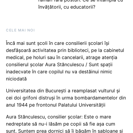
învățătorii, cu educatorii?
CELE MAI NOI
Încă mai sunt școli în care consilierii școlari își
desfășoară activitatea prin biblioteci, pe la cabinetul
medical, pe holuri sau în cancelarii, atrage atenția
consilierul școlar Aura Stănculescu / Sunt spații
inadecvate în care copilul nu va destăinui nimic
niciodată
Universitatea din București a reamplasat vulturul și
cei doi grifoni distruși în urma bombardamentelor din
anul 1944 pe frontonul Palatului Universității
Aura Stănculescu, consilier școlar: Este o mare
nedreptate să nu-i lăsăm pe copii să fie așa cum
sunt. Suntem prea dornici să îi băgăm în șabloane și