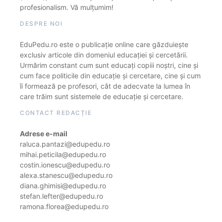
profesionalism. Vă mulțumim!
DESPRE NOI
EduPedu.ro este o publicație online care găzduiește
exclusiv articole din domeniul educației și cercetării.
Urmărim constant cum sunt educați copiii noștri, cine și
cum face politicile din educație și cercetare, cine și cum
îi formează pe profesori, cât de adecvate la lumea în
care trăim sunt sistemele de educație și cercetare.
CONTACT REDACȚIE
Adrese e-mail
raluca.pantazi@edupedu.ro
mihai.peticila@edupedu.ro
costin.ionescu@edupedu.ro
alexa.stanescu@edupedu.ro
diana.ghimisi@edupedu.ro
stefan.lefter@edupedu.ro
ramona.florea@edupedu.ro