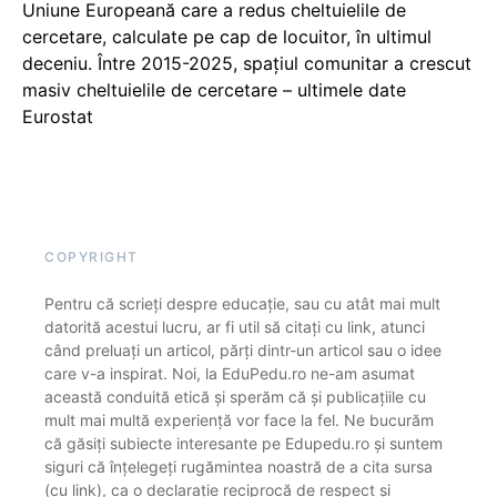
Uniune Europeană care a redus cheltuielile de
cercetare, calculate pe cap de locuitor, în ultimul
deceniu. Între 2015-2025, spațiul comunitar a crescut
masiv cheltuielile de cercetare – ultimele date
Eurostat
COPYRIGHT
Pentru că scrieți despre educație, sau cu atât mai mult
datorită acestui lucru, ar fi util să citați cu link, atunci
când preluați un articol, părți dintr-un articol sau o idee
care v-a inspirat. Noi, la EduPedu.ro ne-am asumat
această conduită etică și sperăm că și publicațiile cu
mult mai multă experiență vor face la fel. Ne bucurăm
că găsiți subiecte interesante pe Edupedu.ro și suntem
siguri că înțelegeți rugămintea noastră de a cita sursa
(cu link), ca o declarație reciprocă de respect și