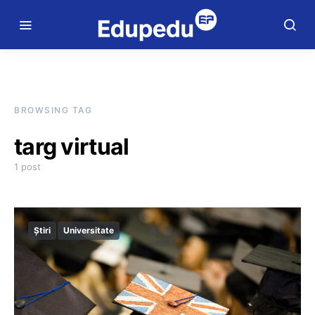
BROWSING TAG
targ virtual
1 post
Știri
Universitate