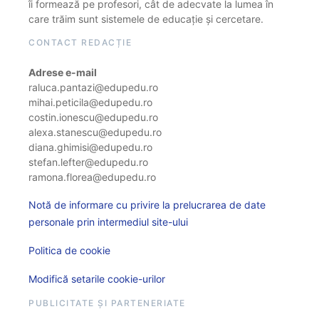
îi formează pe profesori, cât de adecvate la lumea în
care trăim sunt sistemele de educație și cercetare.
CONTACT REDACȚIE
Adrese e-mail
raluca.pantazi@edupedu.ro
mihai.peticila@edupedu.ro
costin.ionescu@edupedu.ro
alexa.stanescu@edupedu.ro
diana.ghimisi@edupedu.ro
stefan.lefter@edupedu.ro
ramona.florea@edupedu.ro
Notă de informare cu privire la prelucrarea de date
personale prin intermediul site-ului
Politica de cookie
Modifică setarile cookie-urilor
PUBLICITATE ȘI PARTENERIATE