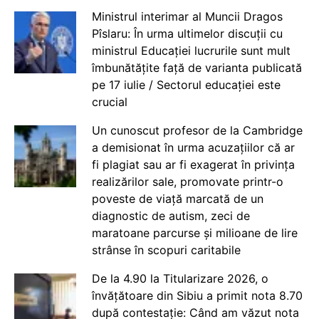
Ministrul interimar al Muncii Dragos
Pîslaru: În urma ultimelor discuții cu
ministrul Educației lucrurile sunt mult
îmbunătățite față de varianta publicată
pe 17 iulie / Sectorul educației este
crucial
Un cunoscut profesor de la Cambridge
a demisionat în urma acuzațiilor că ar
fi plagiat sau ar fi exagerat în privința
realizărilor sale, promovate printr-o
poveste de viață marcată de un
diagnostic de autism, zeci de
maratoane parcurse și milioane de lire
strânse în scopuri caritabile
De la 4.90 la Titularizare 2026, o
învățătoare din Sibiu a primit nota 8.70
după contestație: Când am văzut nota