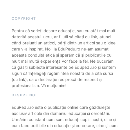
COPYRIGHT
Pentru că scrieți despre educație, sau cu atât mai mult
datorită acestui lucru, ar fi util să citați cu link, atunci
când preluați un articol, părți dintr-un articol sau o idee
care v-a inspirat. Noi, la EduPedu.ro ne-am asumat
această conduită etică și sperăm că și publicațiile cu
mult mai multă experiență vor face la fel. Ne bucurăm
că găsiți subiecte interesante pe Edupedu.ro și suntem
siguri că înțelegeți rugămintea noastră de a cita sursa
(cu link), ca o declarație reciprocă de respect și
profesionalism. Vă mulțumim!
DESPRE NOI
EduPedu.ro este o publicație online care găzduiește
exclusiv articole din domeniul educației și cercetării.
Urmărim constant cum sunt educați copiii noștri, cine și
cum face politicile din educație și cercetare, cine și cum