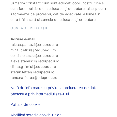
Urmărim constant cum sunt educați copiii noștri, cine și
cum face politicile din educație și cercetare, cine și cum
îi formează pe profesori, cât de adecvate la lumea în
care trăim sunt sistemele de educație și cercetare.
CONTACT REDACȚIE
Adrese e-mail
raluca.pantazi@edupedu.ro
mihai.peticila@edupedu.ro
costin.ionescu@edupedu.ro
alexa.stanescu@edupedu.ro
diana.ghimisi@edupedu.ro
stefan.lefter@edupedu.ro
ramona.florea@edupedu.ro
Notă de informare cu privire la prelucrarea de date
personale prin intermediul site-ului
Politica de cookie
Modifică setarile cookie-urilor