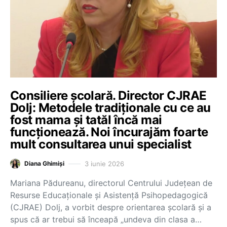
Consiliere școlară. Director CJRAE
Dolj: Metodele tradiționale cu ce au
fost mama și tatăl încă mai
funcționează. Noi încurajăm foarte
mult consultarea unui specialist
3 iunie 2026
Diana Ghimiși
Mariana Pădureanu, directorul Centrului Județean de
Resurse Educaționale și Asistență Psihopedagogică
(CJRAE) Dolj, a vorbit despre orientarea școlară și a
spus că ar trebui să înceapă „undeva din clasa a…