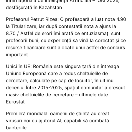
Internațională de Inteligență Artificială – IOAI 2026,
desfășurată în Kazahstan
Profesorul Petruț Rizea: O profesoară a luat nota 4.90
la Titularizare, iar după contestații nota a ajuns la
8.70 / Astfel de erori îmi arată ce entuziasmați sunt
profesorii buni, cu experiență să vină la corectat și ce
resurse financiare sunt alocate unui astfel de concurs
important
Unici în UE: România este singura țară din întreaga
Uniune Europeană care a redus cheltuielile de
cercetare, calculate pe cap de locuitor, în ultimul
deceniu. Între 2015-2025, spațiul comunitar a crescut
masiv cheltuielile de cercetare – ultimele date
Eurostat
Premieră mondială: oamenii de știință au creat
virusuri noi cu ajutorul AI, capabili să combată
bacteriile