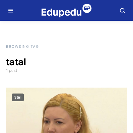
BROWSING TAG
tatal
1 post
Știri