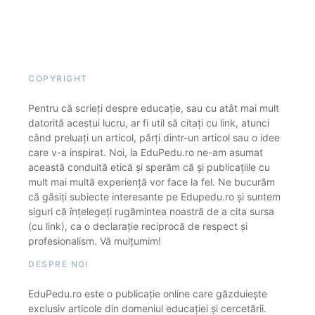
COPYRIGHT
Pentru că scrieți despre educație, sau cu atât mai mult
datorită acestui lucru, ar fi util să citați cu link, atunci
când preluați un articol, părți dintr-un articol sau o idee
care v-a inspirat. Noi, la EduPedu.ro ne-am asumat
această conduită etică și sperăm că și publicațiile cu
mult mai multă experiență vor face la fel. Ne bucurăm
că găsiți subiecte interesante pe Edupedu.ro și suntem
siguri că înțelegeți rugămintea noastră de a cita sursa
(cu link), ca o declarație reciprocă de respect și
profesionalism. Vă mulțumim!
DESPRE NOI
EduPedu.ro este o publicație online care găzduiește
exclusiv articole din domeniul educației și cercetării.