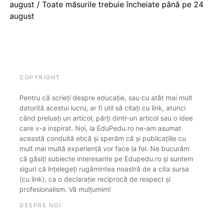
august / Toate măsurile trebuie încheiate până pe 24
august
COPYRIGHT
Pentru că scrieți despre educație, sau cu atât mai mult
datorită acestui lucru, ar fi util să citați cu link, atunci
când preluați un articol, părți dintr-un articol sau o idee
care v-a inspirat. Noi, la EduPedu.ro ne-am asumat
această conduită etică și sperăm că și publicațiile cu
mult mai multă experiență vor face la fel. Ne bucurăm
că găsiți subiecte interesante pe Edupedu.ro și suntem
siguri că înțelegeți rugămintea noastră de a cita sursa
(cu link), ca o declarație reciprocă de respect și
profesionalism. Vă mulțumim!
DESPRE NOI