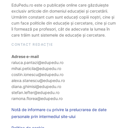
EduPedu.ro este o publicație online care găzduiește
exclusiv articole din domeniul educației și cercetării.
Urmărim constant cum sunt educați copiii noștri, cine și
cum face politicile din educație și cercetare, cine și cum
îi formează pe profesori, cât de adecvate la lumea în
care trăim sunt sistemele de educație și cercetare.
CONTACT REDACȚIE
Adrese e-mail
raluca.pantazi@edupedu.ro
mihai.peticila@edupedu.ro
costin.ionescu@edupedu.ro
alexa.stanescu@edupedu.ro
diana.ghimisi@edupedu.ro
stefan.lefter@edupedu.ro
ramona.florea@edupedu.ro
Notă de informare cu privire la prelucrarea de date
personale prin intermediul site-ului
Politica de cookie