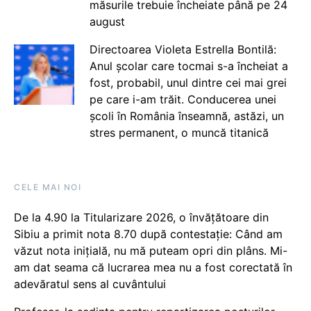
măsurile trebuie încheiate până pe 24
august
Directoarea Violeta Estrella Bontilă:
Anul școlar care tocmai s-a încheiat a
fost, probabil, unul dintre cei mai grei
pe care i-am trăit. Conducerea unei
școli în România înseamnă, astăzi, un
stres permanent, o muncă titanică
CELE MAI NOI
De la 4.90 la Titularizare 2026, o învățătoare din
Sibiu a primit nota 8.70 după contestație: Când am
văzut nota inițială, nu mă puteam opri din plâns. Mi-
am dat seama că lucrarea mea nu a fost corectată în
adevăratul sens al cuvântului