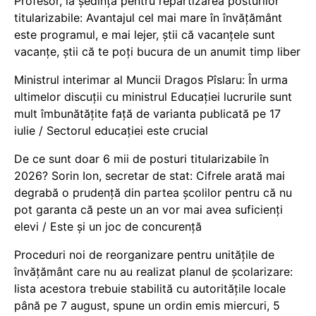
Profesor, la ședința pentru repartizarea posturilor
titularizabile: Avantajul cel mai mare în învățământ
este programul, e mai lejer, știi că vacanțele sunt
vacanţe, știi că te poți bucura de un anumit timp liber
Ministrul interimar al Muncii Dragos Pîslaru: În urma
ultimelor discuții cu ministrul Educației lucrurile sunt
mult îmbunătățite față de varianta publicată pe 17
iulie / Sectorul educației este crucial
De ce sunt doar 6 mii de posturi titularizabile în
2026? Sorin Ion, secretar de stat: Cifrele arată mai
degrabă o prudență din partea școlilor pentru că nu
pot garanta că peste un an vor mai avea suficienți
elevi / Este și un joc de concurență
Proceduri noi de reorganizare pentru unitățile de
învățământ care nu au realizat planul de școlarizare:
lista acestora trebuie stabilită cu autoritățile locale
până pe 7 august, spune un ordin emis miercuri, 5