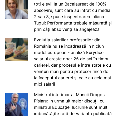
toți elevii la un Bacalaureat de 100%
absolvire, sunt care au intrat cu media
2 sau 3, spune inspectoarea Iuliana
Țugui: Performanța trebuie măsurată și
prin câți absolvenți se angajează
Evoluția salariilor profesorilor din
România nu se încadrează în niciun
model european - analiză Eurydice:
salariul crește doar 25 de ani în timpul
carierei, dar procesul e între statele cu
venituri mari pentru profesori încă de
la începutul carierei și cele cu cele mai
mici salarii
Ministrul interimar al Muncii Dragos
Pîslaru: În urma ultimelor discuții cu
ministrul Educației lucrurile sunt mult
îmbunătățite față de varianta publicată