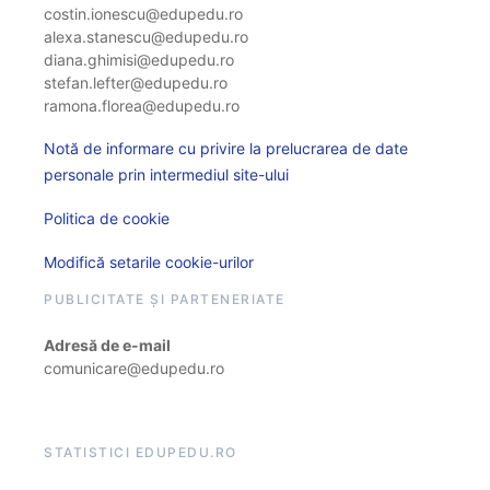
costin.ionescu@edupedu.ro
alexa.stanescu@edupedu.ro
diana.ghimisi@edupedu.ro
stefan.lefter@edupedu.ro
ramona.florea@edupedu.ro
Notă de informare cu privire la prelucrarea de date
personale prin intermediul site-ului
Politica de cookie
Modifică setarile cookie-urilor
PUBLICITATE ȘI PARTENERIATE
Adresă de e-mail
comunicare@edupedu.ro
STATISTICI EDUPEDU.RO