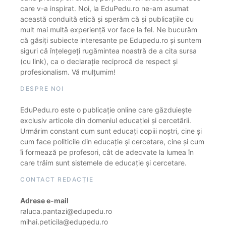
care v-a inspirat. Noi, la EduPedu.ro ne-am asumat
această conduită etică și sperăm că și publicațiile cu
mult mai multă experiență vor face la fel. Ne bucurăm
că găsiți subiecte interesante pe Edupedu.ro și suntem
siguri că înțelegeți rugămintea noastră de a cita sursa
(cu link), ca o declarație reciprocă de respect și
profesionalism. Vă mulțumim!
DESPRE NOI
EduPedu.ro este o publicație online care găzduiește
exclusiv articole din domeniul educației și cercetării.
Urmărim constant cum sunt educați copiii noștri, cine și
cum face politicile din educație și cercetare, cine și cum
îi formează pe profesori, cât de adecvate la lumea în
care trăim sunt sistemele de educație și cercetare.
CONTACT REDACȚIE
Adrese e-mail
raluca.pantazi@edupedu.ro
mihai.peticila@edupedu.ro