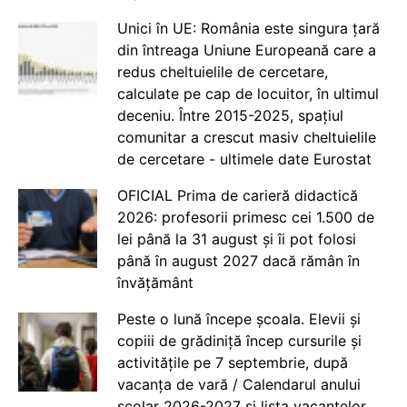
Unici în UE: România este singura țară
din întreaga Uniune Europeană care a
redus cheltuielile de cercetare,
calculate pe cap de locuitor, în ultimul
deceniu. Între 2015-2025, spațiul
comunitar a crescut masiv cheltuielile
de cercetare - ultimele date Eurostat
OFICIAL Prima de carieră didactică
2026: profesorii primesc cei 1.500 de
lei până la 31 august și îi pot folosi
până în august 2027 dacă rămân în
învățământ
Peste o lună începe școala. Elevii și
copiii de grădiniță încep cursurile și
activitățile pe 7 septembrie, după
vacanța de vară / Calendarul anului
școlar 2026-2027 și lista vacanțelor