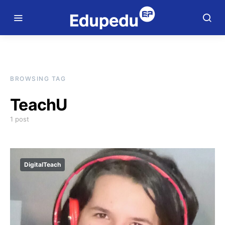
BROWSING TAG
TeachU
1 post
DigitalTeach