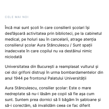
CELE MAI NOI
Încă mai sunt școli în care consilierii școlari își
desfășoară activitatea prin biblioteci, pe la cabinetul
medical, pe holuri sau în cancelarii, atrage atenția
consilierul școlar Aura Stănculescu / Sunt spații
inadecvate în care copilul nu va destăinui nimic
niciodată
Universitatea din București a reamplasat vulturul și
cei doi grifoni distruși în urma bombardamentelor din
anul 1944 pe frontonul Palatului Universității
Aura Stănculescu, consilier școlar: Este o mare
nedreptate să nu-i lăsăm pe copii să fie așa cum
sunt. Suntem prea dornici să îi băgăm în șabloane și
să-i corectăm, să invalidăm ceea ce fac diferit