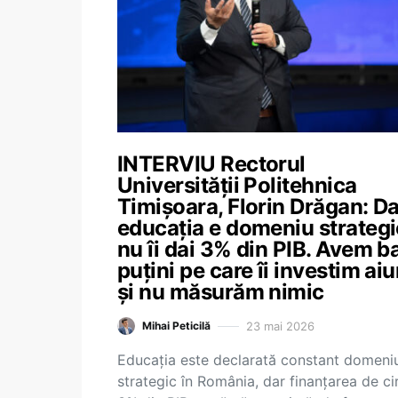
INTERVIU Rectorul
Universității Politehnica
Timișoara, Florin Drăgan: D
educația e domeniu strategi
nu îi dai 3% din PIB. Avem b
puțini pe care îi investim ai
și nu măsurăm nimic
23 mai 2026
Mihai Peticilă
Educația este declarată constant domeni
strategic în România, dar finanțarea de ci