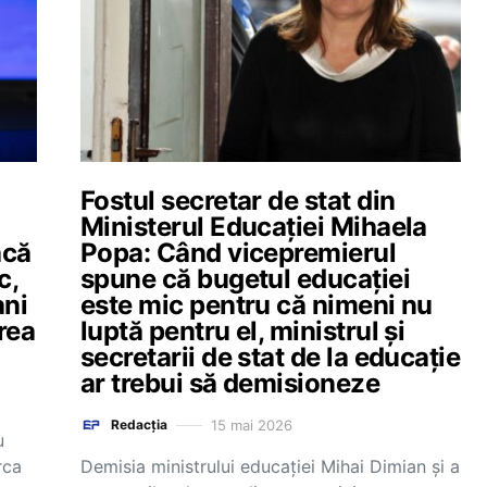
Fostul secretar de stat din
Ministerul Educației Mihaela
acă
Popa: Când vicepremierul
c,
spune că bugetul educației
ani
este mic pentru că nimeni nu
urea
luptă pentru el, ministrul și
secretarii de stat de la educație
ar trebui să demisioneze
15 mai 2026
Redacția
u
rca
Demisia ministrului educației Mihai Dimian și a