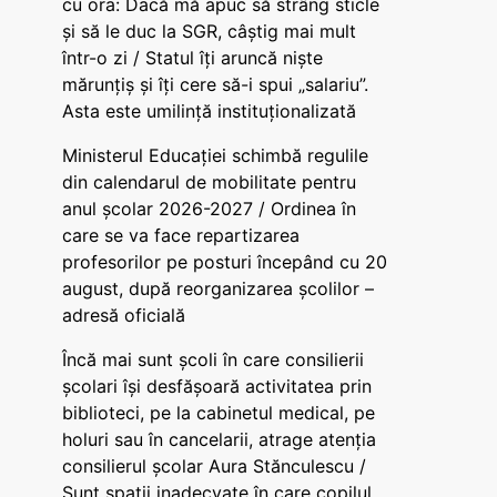
cu ora: Dacă mă apuc să strâng sticle
și să le duc la SGR, câștig mai mult
într-o zi / Statul îți aruncă niște
mărunțiș și îți cere să-i spui „salariu”.
Asta este umilință instituționalizată
Ministerul Educației schimbă regulile
din calendarul de mobilitate pentru
anul școlar 2026-2027 / Ordinea în
care se va face repartizarea
profesorilor pe posturi începând cu 20
august, după reorganizarea școlilor –
adresă oficială
Încă mai sunt școli în care consilierii
școlari își desfășoară activitatea prin
biblioteci, pe la cabinetul medical, pe
holuri sau în cancelarii, atrage atenția
consilierul școlar Aura Stănculescu /
Sunt spații inadecvate în care copilul