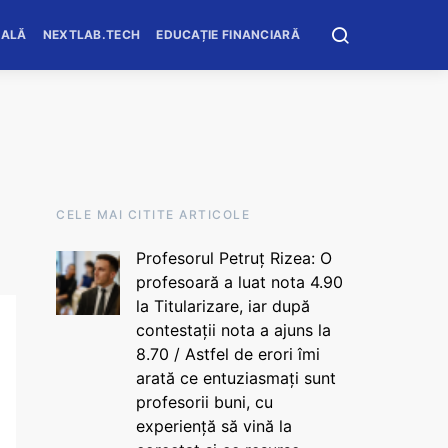
OALĂ
NEXTLAB.TECH
EDUCAȚIE FINANCIARĂ
CELE MAI CITITE ARTICOLE
Profesorul Petruț Rizea: O
profesoară a luat nota 4.90
la Titularizare, iar după
contestații nota a ajuns la
8.70 / Astfel de erori îmi
arată ce entuziasmați sunt
profesorii buni, cu
experiență să vină la