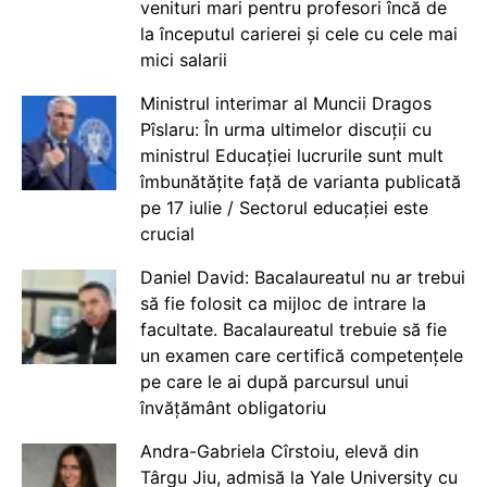
venituri mari pentru profesori încă de
la începutul carierei și cele cu cele mai
mici salarii
Ministrul interimar al Muncii Dragos
Pîslaru: În urma ultimelor discuții cu
ministrul Educației lucrurile sunt mult
îmbunătățite față de varianta publicată
pe 17 iulie / Sectorul educației este
crucial
Daniel David: Bacalaureatul nu ar trebui
să fie folosit ca mijloc de intrare la
facultate. Bacalaureatul trebuie să fie
un examen care certifică competențele
pe care le ai după parcursul unui
învățământ obligatoriu
Andra-Gabriela Cîrstoiu, elevă din
Târgu Jiu, admisă la Yale University cu