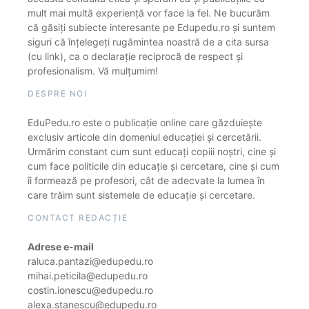
mult mai multă experiență vor face la fel. Ne bucurăm
că găsiți subiecte interesante pe Edupedu.ro și suntem
siguri că înțelegeți rugămintea noastră de a cita sursa
(cu link), ca o declarație reciprocă de respect și
profesionalism. Vă mulțumim!
DESPRE NOI
EduPedu.ro este o publicație online care găzduiește
exclusiv articole din domeniul educației și cercetării.
Urmărim constant cum sunt educați copiii noștri, cine și
cum face politicile din educație și cercetare, cine și cum
îi formează pe profesori, cât de adecvate la lumea în
care trăim sunt sistemele de educație și cercetare.
CONTACT REDACȚIE
Adrese e-mail
raluca.pantazi@edupedu.ro
mihai.peticila@edupedu.ro
costin.ionescu@edupedu.ro
alexa.stanescu@edupedu.ro