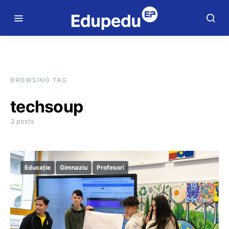
BROWSING TAG
techsoup
3 posts
Educație
Gimnaziu
Profesori