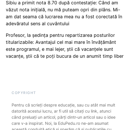
Sibiu a primit nota 8.70 după contestație: Când am
văzut nota inițială, nu mă puteam opri din plâns. Mi-
am dat seama că lucrarea mea nu a fost corectată în
adevăratul sens al cuvântului
Profesor, la ședința pentru repartizarea posturilor
titularizabile: Avantajul cel mai mare în învățământ
este programul, e mai lejer, știi că vacanțele sunt
vacanţe, știi că te poți bucura de un anumit timp liber
COPYRIGHT
Pentru că scrieți despre educație, sau cu atât mai mult
datorită acestui lucru, ar fi util să citați cu link, atunci
când preluați un articol, părți dintr-un articol sau o idee
care v-a inspirat. Noi, la EduPedu.ro ne-am asumat
această conduită etică și sperăm că și publicațiile cu