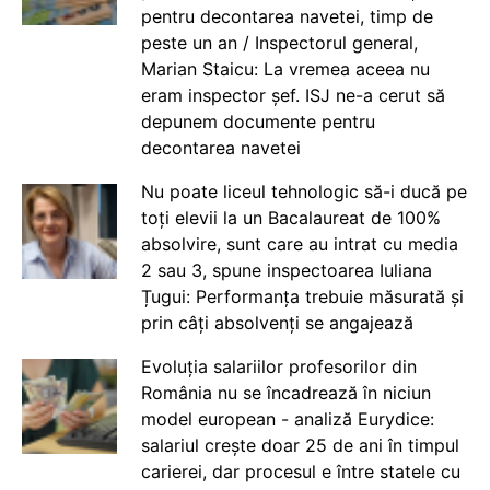
pentru decontarea navetei, timp de
peste un an / Inspectorul general,
Marian Staicu: La vremea aceea nu
eram inspector șef. ISJ ne-a cerut să
depunem documente pentru
decontarea navetei
Nu poate liceul tehnologic să-i ducă pe
toți elevii la un Bacalaureat de 100%
absolvire, sunt care au intrat cu media
2 sau 3, spune inspectoarea Iuliana
Țugui: Performanța trebuie măsurată și
prin câți absolvenți se angajează
Evoluția salariilor profesorilor din
România nu se încadrează în niciun
model european - analiză Eurydice:
salariul crește doar 25 de ani în timpul
carierei, dar procesul e între statele cu