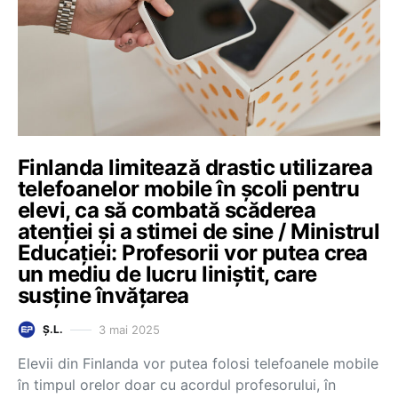
Finlanda limitează drastic utilizarea
telefoanelor mobile în școli pentru
elevi, ca să combată scăderea
atenției și a stimei de sine / Ministrul
Educației: Profesorii vor putea crea
un mediu de lucru liniștit, care
susține învățarea
3 mai 2025
Ș.L.
Elevii din Finlanda vor putea folosi telefoanele mobile
în timpul orelor doar cu acordul profesorului, în