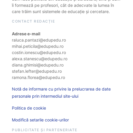
îi formează pe profesori, cât de adecvate la lumea în
care trăim sunt sistemele de educație și cercetare.
CONTACT REDACȚIE
Adrese e-mail
raluca.pantazi@edupedu.ro
mihai.peticila@edupedu.ro
costin.ionescu@edupedu.ro
alexa.stanescu@edupedu.ro
diana.ghimisi@edupedu.ro
stefan.lefter@edupedu.ro
ramona.florea@edupedu.ro
Notă de informare cu privire la prelucrarea de date
personale prin intermediul site-ului
Politica de cookie
Modifică setarile cookie-urilor
PUBLICITATE ȘI PARTENERIATE