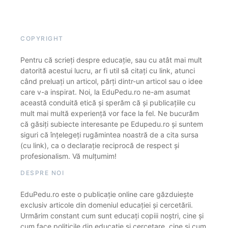
COPYRIGHT
Pentru că scrieți despre educație, sau cu atât mai mult
datorită acestui lucru, ar fi util să citați cu link, atunci
când preluați un articol, părți dintr-un articol sau o idee
care v-a inspirat. Noi, la EduPedu.ro ne-am asumat
această conduită etică și sperăm că și publicațiile cu
mult mai multă experiență vor face la fel. Ne bucurăm
că găsiți subiecte interesante pe Edupedu.ro și suntem
siguri că înțelegeți rugămintea noastră de a cita sursa
(cu link), ca o declarație reciprocă de respect și
profesionalism. Vă mulțumim!
DESPRE NOI
EduPedu.ro este o publicație online care găzduiește
exclusiv articole din domeniul educației și cercetării.
Urmărim constant cum sunt educați copiii noștri, cine și
cum face politicile din educație și cercetare, cine și cum