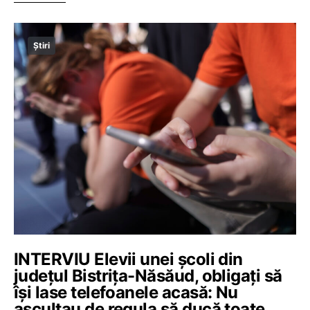
Știri
INTERVIU Elevii unei școli din
județul Bistrița-Năsăud, obligați să
își lase telefoanele acasă: Nu
ascultau de regula să ducă toate