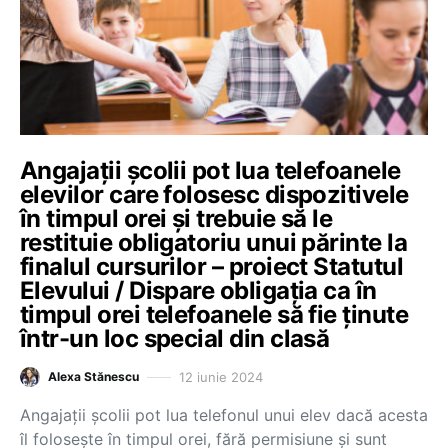
Angajații școlii pot lua telefoanele
elevilor care folosesc dispozitivele
în timpul orei și trebuie să le
restituie obligatoriu unui părinte la
finalul cursurilor – proiect Statutul
Elevului / Dispare obligația ca în
timpul orei telefoanele să fie ținute
într-un loc special din clasă
12 iunie 2024
Alexa Stănescu
Angajații școlii pot lua telefonul unui elev dacă acesta
îl folosește în timpul orei, fără permisiune și sunt