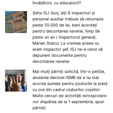
învățătorii, cu educatorii?
Șeful ISJ Gorj, alți 8 inspectori și
personal auxiliar trebuie să returneze
peste 55.000 de lei, bani acordați
pentru decontarea navetei, timp de
peste un an / Inspectorul general,
Marian Staicu: La vremea aceea nu
eram inspector șef. ISJ ne-a cerut să
depunem documente pentru
decontarea navetei
Mai mulți părinți solicită, într-o petiție,
anularea deciziei ISMB de a nu mai
acorda sumele pentru posturile la plata
cu ora din cadrul cluburilor copiilor:
Multe cercuri de activități extrașcolare
vor dispărea de la 1 septembrie, spun
părinții