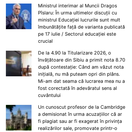
Ministrul interimar al Muncii Dragos
Pîslaru: În urma ultimelor discuții cu
ministrul Educației lucrurile sunt mult
îmbunătățite față de varianta publicată
pe 17 iulie / Sectorul educației este
crucial
De la 4.90 la Titularizare 2026, o
învățătoare din Sibiu a primit nota 8.70
după contestație: Când am văzut nota
inițială, nu mă puteam opri din plâns.
Mi-am dat seama că lucrarea mea nu a
fost corectată în adevăratul sens al
cuvântului
Un cunoscut profesor de la Cambridge
a demisionat în urma acuzațiilor că ar
fi plagiat sau ar fi exagerat în privința
realizărilor sale, promovate printr-o