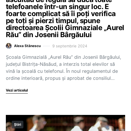
telefoanele într-un singur loc. E
foarte complicat să îi poți verifica
pe toți și pierzi timpul, spune
directoarea Școlii Gimnaziale „Aurel
Rău” din Josenii Bârgăului
9 septembrie 2024
Alexa Stănescu
Școala Gimnazială „Aurel Rău” din Josenii Bârgăului,
județul Bistrița-Năsăud, a interzis total elevilor să
vină la școală cu telefonul. În noul regulamentul de
ordine interioară, propus și aprobat de consiliul…
Vezi articolul
Știri