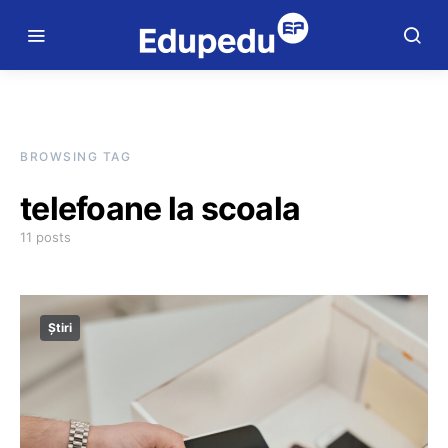
BROWSING TAG
telefoane la scoala
11 posts
Știri