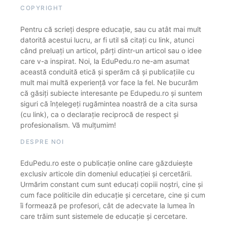
COPYRIGHT
Pentru că scrieți despre educație, sau cu atât mai mult
datorită acestui lucru, ar fi util să citați cu link, atunci
când preluați un articol, părți dintr-un articol sau o idee
care v-a inspirat. Noi, la EduPedu.ro ne-am asumat
această conduită etică și sperăm că și publicațiile cu
mult mai multă experiență vor face la fel. Ne bucurăm
că găsiți subiecte interesante pe Edupedu.ro și suntem
siguri că înțelegeți rugămintea noastră de a cita sursa
(cu link), ca o declarație reciprocă de respect și
profesionalism. Vă mulțumim!
DESPRE NOI
EduPedu.ro este o publicație online care găzduiește
exclusiv articole din domeniul educației și cercetării.
Urmărim constant cum sunt educați copiii noștri, cine și
cum face politicile din educație și cercetare, cine și cum
îi formează pe profesori, cât de adecvate la lumea în
care trăim sunt sistemele de educație și cercetare.