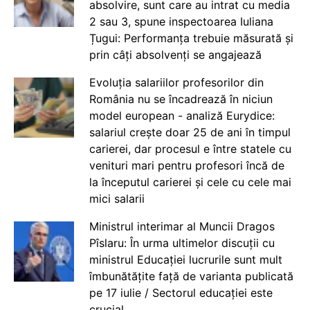
absolvire, sunt care au intrat cu media
2 sau 3, spune inspectoarea Iuliana
Țugui: Performanța trebuie măsurată și
prin câți absolvenți se angajează
Evoluția salariilor profesorilor din
România nu se încadrează în niciun
model european - analiză Eurydice:
salariul crește doar 25 de ani în timpul
carierei, dar procesul e între statele cu
venituri mari pentru profesori încă de
la începutul carierei și cele cu cele mai
mici salarii
Ministrul interimar al Muncii Dragos
Pîslaru: În urma ultimelor discuții cu
ministrul Educației lucrurile sunt mult
îmbunătățite față de varianta publicată
pe 17 iulie / Sectorul educației este
crucial