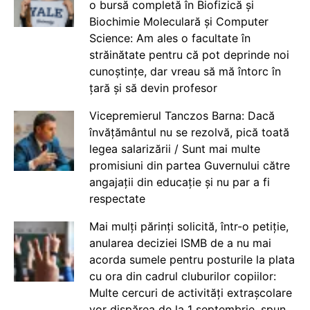
o bursă completă în Biofizică și
Biochimie Moleculară și Computer
Science: Am ales o facultate în
străinătate pentru că pot deprinde noi
cunoștințe, dar vreau să mă întorc în
țară și să devin profesor
Vicepremierul Tanczos Barna: Dacă
învățământul nu se rezolvă, pică toată
legea salarizării / Sunt mai multe
promisiuni din partea Guvernului către
angajații din educație și nu par a fi
respectate
Mai mulți părinți solicită, într-o petiție,
anularea deciziei ISMB de a nu mai
acorda sumele pentru posturile la plata
cu ora din cadrul cluburilor copiilor:
Multe cercuri de activități extrașcolare
vor dispărea de la 1 septembrie, spun