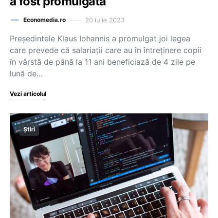
a fost promulgată
20 iulie 2023
Economedia.ro
Preşedintele Klaus Iohannis a promulgat joi legea
care prevede că salariaţii care au în întreţinere copii
în vârstă de până la 11 ani beneficiază de 4 zile pe
lună de…
Vezi articolul
Știri