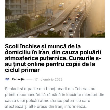
Școli închise și muncă de la
domiciliu în Iran, din cauza poluării
atmosferice puternice. Cursurile s-
au ținut online pentru copiii de la
ciclul primar
17 noiembrie 2023
Redacția
Şcolarii şi o parte din funcţionarii din Teheran au
primit recomandări să rămână în locuinţe miercuri din
cauza unei poluări atmosferice puternice care
afectează şi alte oraşe din Iran, informează…