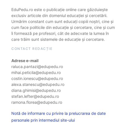
EduPedu.ro este o publicație online care găzduiește
exclusiv articole din domeniul educației și cercetării.
Urmărim constant cum sunt educați copiii noștri, cine și
cum face politicile din educație și cercetare, cine și cum
îi formează pe profesori, cât de adecvate la lumea în
care trăim sunt sistemele de educație și cercetare.
CONTACT REDACȚIE
Adrese e-mail
raluca.pantazi@edupedu.ro
mihai.peticila@edupedu.ro
costin.ionescu@edupedu.ro
alexa.stanescu@edupedu.ro
diana.ghimisi@edupedu.ro
stefan.lefter@edupedu.ro
ramona.florea@edupedu.ro
Notă de informare cu privire la prelucrarea de date
personale prin intermediul site-ului