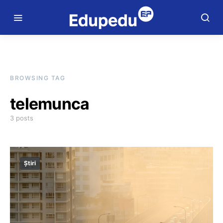
BROWSING TAG
telemunca
3 posts
Știri