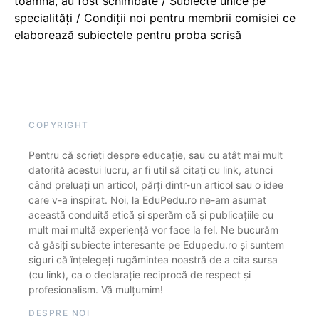
toamnă, au fost schimbate / Subiecte unice pe
specialități / Condiții noi pentru membrii comisiei ce
elaborează subiectele pentru proba scrisă
COPYRIGHT
Pentru că scrieți despre educație, sau cu atât mai mult
datorită acestui lucru, ar fi util să citați cu link, atunci
când preluați un articol, părți dintr-un articol sau o idee
care v-a inspirat. Noi, la EduPedu.ro ne-am asumat
această conduită etică și sperăm că și publicațiile cu
mult mai multă experiență vor face la fel. Ne bucurăm
că găsiți subiecte interesante pe Edupedu.ro și suntem
siguri că înțelegeți rugămintea noastră de a cita sursa
(cu link), ca o declarație reciprocă de respect și
profesionalism. Vă mulțumim!
DESPRE NOI