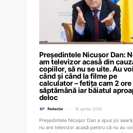
Președintele Nicușor Dan: N
am televizor acasă din cauz
copiilor, să nu se uite. Au vo
când și când la filme pe
calculator – fetița cam 2 ore
săptămână iar băiatul apro
deloc
16 aprilie 2026
Redacția
Președintele Nicușor Dan a spus joi seară
nu are televizor acasă pentru că nu au vo