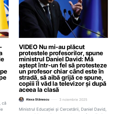
-
VIDEO Nu mi-au plăcut
a
protestele profesorilor, spune
ie
ministrul Daniel David: Mă
aștept într-un fel să protesteze
 pe
un profesor chiar când este în
ape
stradă, să aibă grijă ce spune,
copiii îl văd la televizor și după
aceea la clasă
3 noiembrie 2025
Alexa Stănescu
, că
ie
Ministrul Educației și Cercetării, Daniel David,