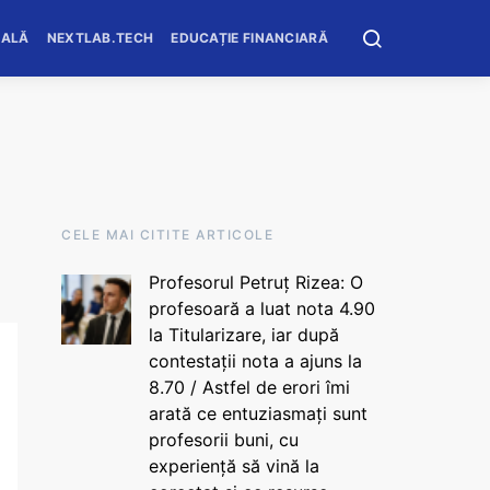
OALĂ
NEXTLAB.TECH
EDUCAȚIE FINANCIARĂ
CELE MAI CITITE ARTICOLE
Profesorul Petruț Rizea: O
profesoară a luat nota 4.90
la Titularizare, iar după
contestații nota a ajuns la
8.70 / Astfel de erori îmi
arată ce entuziasmați sunt
profesorii buni, cu
experiență să vină la