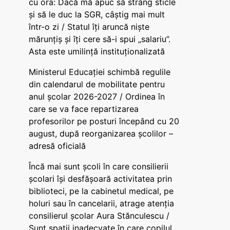
cu ora: Dacă mă apuc să strâng sticle
și să le duc la SGR, câștig mai mult
într-o zi / Statul îți aruncă niște
mărunțiș și îți cere să-i spui „salariu”.
Asta este umilință instituționalizată
Ministerul Educației schimbă regulile
din calendarul de mobilitate pentru
anul școlar 2026-2027 / Ordinea în
care se va face repartizarea
profesorilor pe posturi începând cu 20
august, după reorganizarea școlilor –
adresă oficială
Încă mai sunt școli în care consilierii
școlari își desfășoară activitatea prin
biblioteci, pe la cabinetul medical, pe
holuri sau în cancelarii, atrage atenția
consilierul școlar Aura Stănculescu /
Sunt spații inadecvate în care copilul