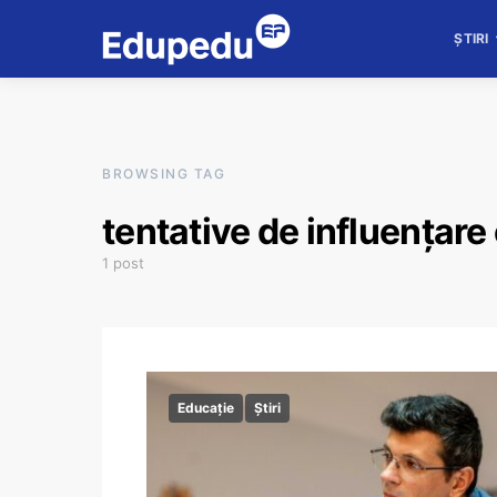
ȘTIRI
BROWSING TAG
tentative de influențare 
1 post
Educație
Știri