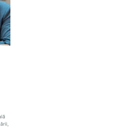
ală
rii,