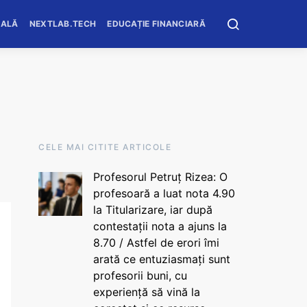
OALĂ
NEXTLAB.TECH
EDUCAȚIE FINANCIARĂ
CELE MAI CITITE ARTICOLE
Profesorul Petruț Rizea: O
profesoară a luat nota 4.90
la Titularizare, iar după
contestații nota a ajuns la
8.70 / Astfel de erori îmi
arată ce entuziasmați sunt
profesorii buni, cu
experiență să vină la