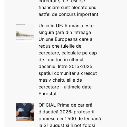
corectat și ce resurse
financiare sunt alocate unui
astfel de concurs important
Unici în UE: România este
singura țară din întreaga
Uniune Europeană care a
redus cheltuielile de
cercetare, calculate pe cap
de locuitor, în ultimul
deceniu. Între 2015-2025,
spațiul comunitar a crescut
masiv cheltuielile de
cercetare - ultimele date
Eurostat
OFICIAL Prima de carieră
didactică 2026: profesorii
primesc cei 1.500 de lei până
la 31 august și îi pot folosi