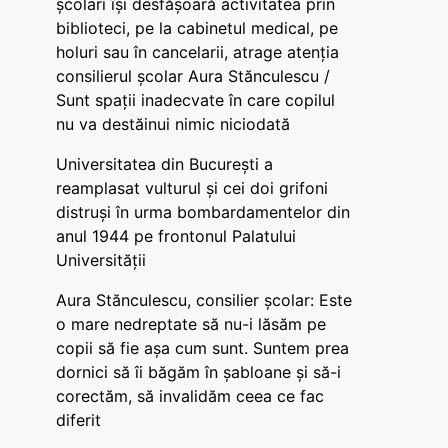
școlari își desfășoară activitatea prin
biblioteci, pe la cabinetul medical, pe
holuri sau în cancelarii, atrage atenția
consilierul școlar Aura Stănculescu /
Sunt spații inadecvate în care copilul
nu va destăinui nimic niciodată
Universitatea din București a
reamplasat vulturul și cei doi grifoni
distruși în urma bombardamentelor din
anul 1944 pe frontonul Palatului
Universității
Aura Stănculescu, consilier școlar: Este
o mare nedreptate să nu-i lăsăm pe
copii să fie așa cum sunt. Suntem prea
dornici să îi băgăm în șabloane și să-i
corectăm, să invalidăm ceea ce fac
diferit