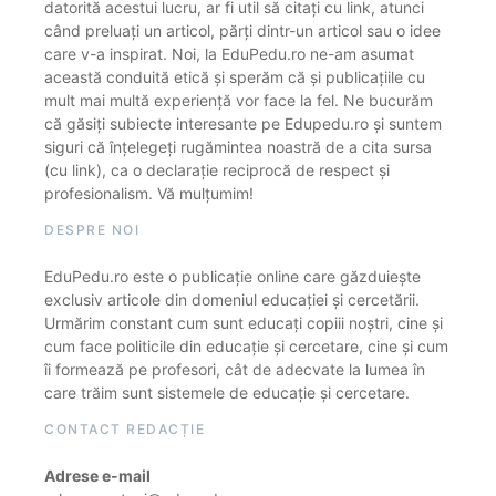
datorită acestui lucru, ar fi util să citați cu link, atunci
când preluați un articol, părți dintr-un articol sau o idee
care v-a inspirat. Noi, la EduPedu.ro ne-am asumat
această conduită etică și sperăm că și publicațiile cu
mult mai multă experiență vor face la fel. Ne bucurăm
că găsiți subiecte interesante pe Edupedu.ro și suntem
siguri că înțelegeți rugămintea noastră de a cita sursa
(cu link), ca o declarație reciprocă de respect și
profesionalism. Vă mulțumim!
DESPRE NOI
EduPedu.ro este o publicație online care găzduiește
exclusiv articole din domeniul educației și cercetării.
Urmărim constant cum sunt educați copiii noștri, cine și
cum face politicile din educație și cercetare, cine și cum
îi formează pe profesori, cât de adecvate la lumea în
care trăim sunt sistemele de educație și cercetare.
CONTACT REDACȚIE
Adrese e-mail