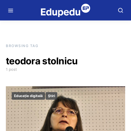
BROWSING TAG
teodora stolnicu
1 post
Educație digitală
Știri