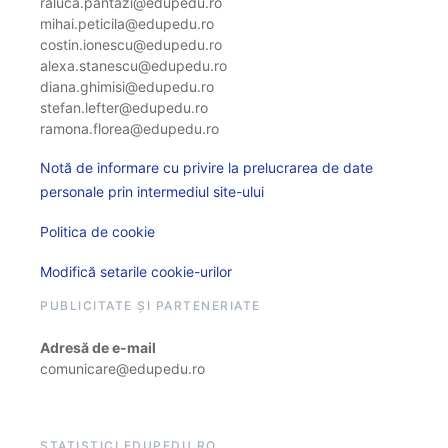
raluca.pantazi@edupedu.ro
mihai.peticila@edupedu.ro
costin.ionescu@edupedu.ro
alexa.stanescu@edupedu.ro
diana.ghimisi@edupedu.ro
stefan.lefter@edupedu.ro
ramona.florea@edupedu.ro
Notă de informare cu privire la prelucrarea de date
personale prin intermediul site-ului
Politica de cookie
Modifică setarile cookie-urilor
PUBLICITATE ȘI PARTENERIATE
Adresă de e-mail
comunicare@edupedu.ro
STATISTICI EDUPEDU.RO