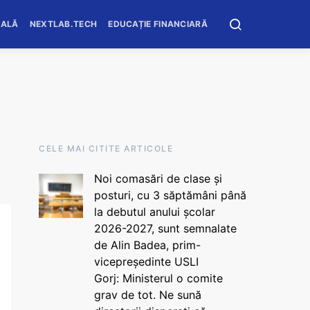
OALĂ
NEXTLAB.TECH
EDUCAȚIE FINANCIARĂ
CELE MAI CITITE ARTICOLE
Noi comasări de clase și
posturi, cu 3 săptămâni până
la debutul anului școlar
2026-2027, sunt semnalate
de Alin Badea, prim-
vicepreședinte USLI
Gorj: Ministerul o comite
grav de tot. Ne sună