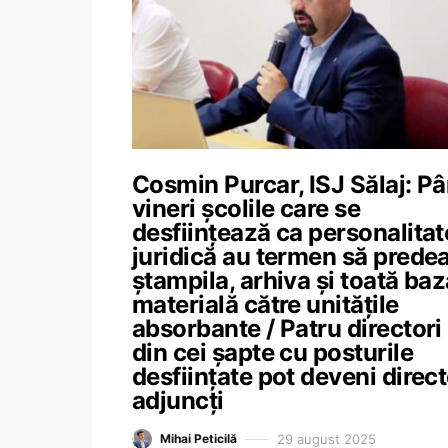
Cosmin Purcar, ISJ Sălaj: P
vineri școlile care se
desființează ca personalitat
juridică au termen să prede
ștampila, arhiva și toată baz
materială către unitățile
absorbante / Patru directori
din cei șapte cu posturile
desființate pot deveni direct
adjuncți
29 august 2025
Mihai Peticilă