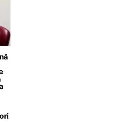
ână
e
a
a
ori