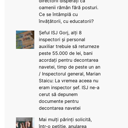
directorii disperați că
oamenii rămân fără posturi.
Ce se întâmplă cu
învățătorii, cu educatorii?
Șeful ISJ Gorj, alți 8
inspectori și personal
auxiliar trebuie să returneze
peste 55.000 de lei, bani
acordați pentru decontarea
navetei, timp de peste un an
/ Inspectorul general, Marian
Staicu: La vremea aceea nu
eram inspector șef. ISJ ne-a
cerut să depunem
documente pentru
decontarea navetei
Mai mulți părinți solicită,
într-o petiție, anularea