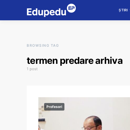
ȘTIRI
BROWSING TAG
termen predare arhiva
1 post
Profesori