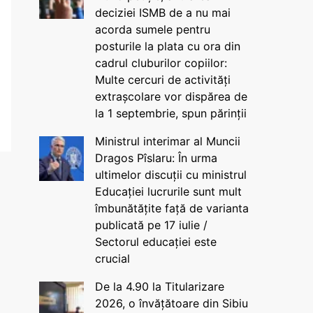
deciziei ISMB de a nu mai
acorda sumele pentru
posturile la plata cu ora din
cadrul cluburilor copiilor:
Multe cercuri de activități
extrașcolare vor dispărea de
la 1 septembrie, spun părinții
Ministrul interimar al Muncii
Dragos Pîslaru: În urma
ultimelor discuții cu ministrul
Educației lucrurile sunt mult
îmbunătățite față de varianta
publicată pe 17 iulie /
Sectorul educației este
crucial
De la 4.90 la Titularizare
2026, o învățătoare din Sibiu