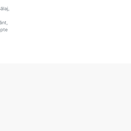
ălaj,
ânt,
apte