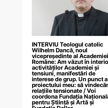
INTERVIU Teologul catolic
Wilhelm Dancă, noul
vicepreședinte al Academie
Române: Am văzut în interio
activităților Academiei și
tensiuni, manifestări de
interese de grup. Un punct a
proiectului meu: să vindec
relațiile tensionate / Voi
coordona Fundația Național
pentru Știință și Artă și