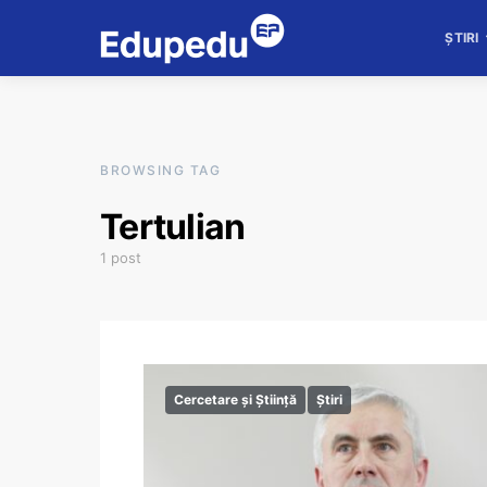
ȘTIRI
BROWSING TAG
Tertulian
1 post
Cercetare și Știință
Știri