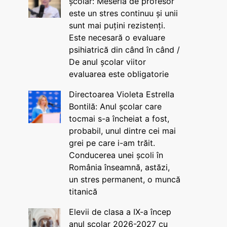
școlar: Meseria de profesor
este un stres continuu și unii
sunt mai puțini rezistenți.
Este necesară o evaluare
psihiatrică din când în când /
De anul școlar viitor
evaluarea este obligatorie
Directoarea Violeta Estrella
Bontilă: Anul școlar care
tocmai s-a încheiat a fost,
probabil, unul dintre cei mai
grei pe care i-am trăit.
Conducerea unei școli în
România înseamnă, astăzi,
un stres permanent, o muncă
titanică
Elevii de clasa a IX-a încep
anul școlar 2026-2027 cu