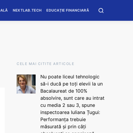
OALĂ
NEXTLAB.TECH
EDUCAȚIE FINANCIARĂ
CELE MAI CITITE ARTICOLE
Nu poate liceul tehnologic
să-i ducă pe toți elevii la un
Bacalaureat de 100%
absolvire, sunt care au intrat
cu media 2 sau 3, spune
inspectoarea Iuliana Țugui:
Performanța trebuie
măsurată și prin câți