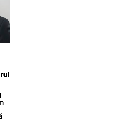
i
rul
l
ăm
ă