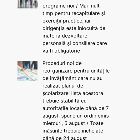
programe noi / Mai mult
timp pentru recapitulare și
exerciții practice, iar
dirigenția este înlocuită de
materia dezvoltare
personală și consiliere care
va fi obligatorie
Proceduri noi de
reorganizare pentru unitățile
de învățământ care nu au
realizat planul de
școlarizare: lista acestora
trebuie stabilită cu
autoritățile locale până pe 7
august, spune un ordin emis
miercuri, 5 august / Toate
măsurile trebuie încheiate
până pe 24 august