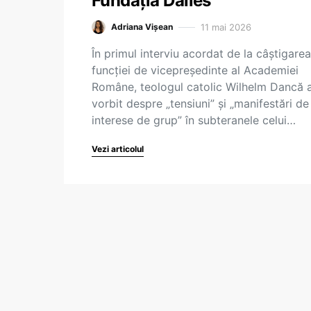
Fundația Dalles
11 mai 2026
Adriana Vișean
În primul interviu acordat de la câștigarea
funcției de vicepreședinte al Academiei
Române, teologul catolic Wilhelm Dancă 
vorbit despre „tensiuni” și „manifestări de
interese de grup” în subteranele celui…
Vezi articolul