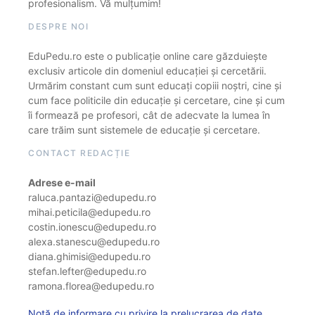
profesionalism. Vă mulțumim!
DESPRE NOI
EduPedu.ro este o publicație online care găzduiește
exclusiv articole din domeniul educației și cercetării.
Urmărim constant cum sunt educați copiii noștri, cine și
cum face politicile din educație și cercetare, cine și cum
îi formează pe profesori, cât de adecvate la lumea în
care trăim sunt sistemele de educație și cercetare.
CONTACT REDACȚIE
Adrese e-mail
raluca.pantazi@edupedu.ro
mihai.peticila@edupedu.ro
costin.ionescu@edupedu.ro
alexa.stanescu@edupedu.ro
diana.ghimisi@edupedu.ro
stefan.lefter@edupedu.ro
ramona.florea@edupedu.ro
Notă de informare cu privire la prelucrarea de date