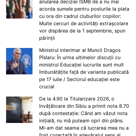
anularea deciziei ISMB de a nu mai
acorda sumele pentru posturile la plata
cu ora din cadrul cluburilor copiilor:
Multe cercuri de activități extrașcolare
vor dispărea de la 1 septembrie, spun
părinții
Ministrul interimar al Muncii Dragos
Pîslaru: În urma ultimelor discuții cu
ministrul Educației lucrurile sunt mult
îmbunătățite față de varianta publicată
pe 17 iulie / Sectorul educației este
crucial
De la 4.90 la Titularizare 2026, o
învățătoare din Sibiu a primit nota 8.70
după contestație: Când am văzut nota
inițială, nu mă puteam opri din plâns.
Mi-am dat seama că lucrarea mea nu a
fost corectată în adevăratul sens al