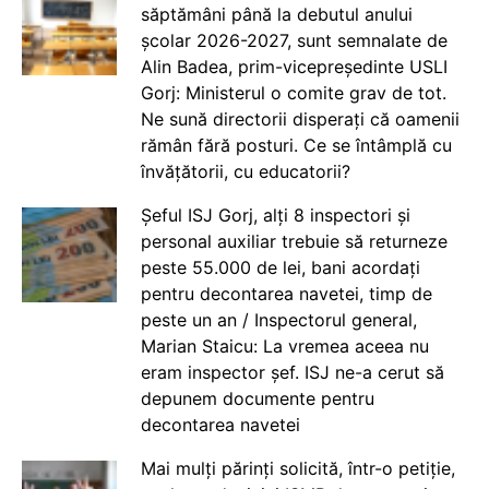
săptămâni până la debutul anului
școlar 2026-2027, sunt semnalate de
Alin Badea, prim-vicepreședinte USLI
Gorj: Ministerul o comite grav de tot.
Ne sună directorii disperați că oamenii
rămân fără posturi. Ce se întâmplă cu
învățătorii, cu educatorii?
Șeful ISJ Gorj, alți 8 inspectori și
personal auxiliar trebuie să returneze
peste 55.000 de lei, bani acordați
pentru decontarea navetei, timp de
peste un an / Inspectorul general,
Marian Staicu: La vremea aceea nu
eram inspector șef. ISJ ne-a cerut să
depunem documente pentru
decontarea navetei
Mai mulți părinți solicită, într-o petiție,