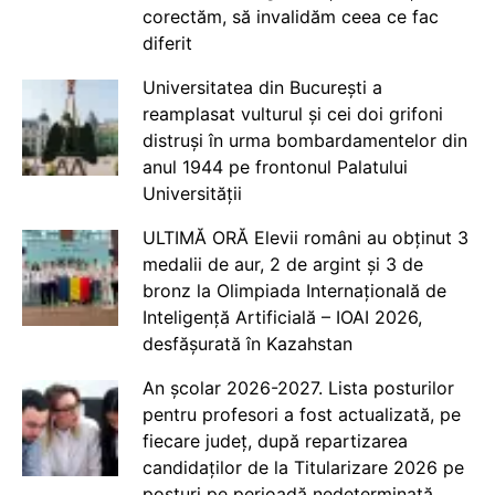
corectăm, să invalidăm ceea ce fac
diferit
Universitatea din București a
reamplasat vulturul și cei doi grifoni
distruși în urma bombardamentelor din
anul 1944 pe frontonul Palatului
Universității
ULTIMĂ ORĂ Elevii români au obținut 3
medalii de aur, 2 de argint și 3 de
bronz la Olimpiada Internațională de
Inteligență Artificială – IOAI 2026,
desfășurată în Kazahstan
An școlar 2026-2027. Lista posturilor
pentru profesori a fost actualizată, pe
fiecare județ, după repartizarea
candidaților de la Titularizare 2026 pe
posturi pe perioadă nedeterminată