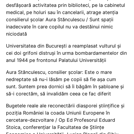
desfășoară activitatea prin biblioteci, pe la cabinetul
medical, pe holuri sau în cancelarii, atrage atenția
consilierul școlar Aura Stănculescu / Sunt spații
inadecvate în care copilul nu va destăinui nimic
niciodată
Universitatea din București a reamplasat vulturul și
cei doi grifoni distruși în urma bombardamentelor din
anul 1944 pe frontonul Palatului Universității
Aura Stănculescu, consilier școlar: Este o mare
nedreptate să nu-i lăsăm pe copii să fie așa cum
sunt. Suntem prea dornici să îi băgăm în șabloane și
să-i corectăm, să invalidăm ceea ce fac diferit
Bugetele reale ale reconectării diasporei științifice și
poziția României la coada Uniunii Europene în
cercetare-dezvoltare / Op Ed Profesorul Eduard
Stoica, conferențiar la Facultatea de Științe