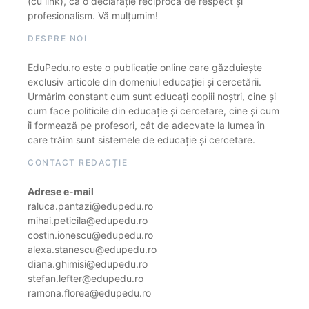
(cu link), ca o declarație reciprocă de respect și
profesionalism. Vă mulțumim!
DESPRE NOI
EduPedu.ro este o publicație online care găzduiește
exclusiv articole din domeniul educației și cercetării.
Urmărim constant cum sunt educați copiii noștri, cine și
cum face politicile din educație și cercetare, cine și cum
îi formează pe profesori, cât de adecvate la lumea în
care trăim sunt sistemele de educație și cercetare.
CONTACT REDACȚIE
Adrese e-mail
raluca.pantazi@edupedu.ro
mihai.peticila@edupedu.ro
costin.ionescu@edupedu.ro
alexa.stanescu@edupedu.ro
diana.ghimisi@edupedu.ro
stefan.lefter@edupedu.ro
ramona.florea@edupedu.ro