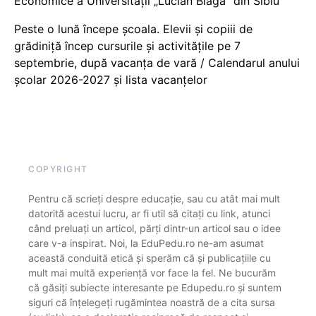
Economice a Universității „Lucian Blaga” din Sibiu
Peste o lună începe școala. Elevii și copiii de
grădiniță încep cursurile și activitățile pe 7
septembrie, după vacanța de vară / Calendarul anului
școlar 2026-2027 și lista vacanțelor
COPYRIGHT
Pentru că scrieți despre educație, sau cu atât mai mult
datorită acestui lucru, ar fi util să citați cu link, atunci
când preluați un articol, părți dintr-un articol sau o idee
care v-a inspirat. Noi, la EduPedu.ro ne-am asumat
această conduită etică și sperăm că și publicațiile cu
mult mai multă experiență vor face la fel. Ne bucurăm
că găsiți subiecte interesante pe Edupedu.ro și suntem
siguri că înțelegeți rugămintea noastră de a cita sursa