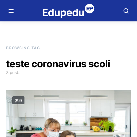
BROWSING TAG
teste coronavirus scoli
3 posts
Știri