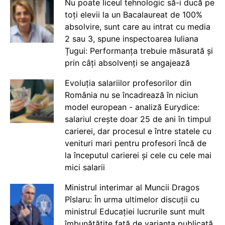
Nu poate liceul tehnologic să-i ducă pe
toți elevii la un Bacalaureat de 100%
absolvire, sunt care au intrat cu media
2 sau 3, spune inspectoarea Iuliana
Țugui: Performanța trebuie măsurată și
prin câți absolvenți se angajează
Evoluția salariilor profesorilor din
România nu se încadrează în niciun
model european - analiză Eurydice:
salariul crește doar 25 de ani în timpul
carierei, dar procesul e între statele cu
venituri mari pentru profesori încă de
la începutul carierei și cele cu cele mai
mici salarii
Ministrul interimar al Muncii Dragos
Pîslaru: În urma ultimelor discuții cu
ministrul Educației lucrurile sunt mult
îmbunătățite față de varianta publicată