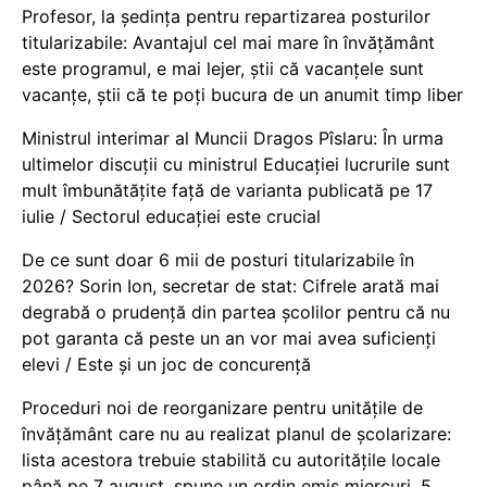
Profesor, la ședința pentru repartizarea posturilor
titularizabile: Avantajul cel mai mare în învățământ
este programul, e mai lejer, știi că vacanțele sunt
vacanţe, știi că te poți bucura de un anumit timp liber
Ministrul interimar al Muncii Dragos Pîslaru: În urma
ultimelor discuții cu ministrul Educației lucrurile sunt
mult îmbunătățite față de varianta publicată pe 17
iulie / Sectorul educației este crucial
De ce sunt doar 6 mii de posturi titularizabile în
2026? Sorin Ion, secretar de stat: Cifrele arată mai
degrabă o prudență din partea școlilor pentru că nu
pot garanta că peste un an vor mai avea suficienți
elevi / Este și un joc de concurență
Proceduri noi de reorganizare pentru unitățile de
învățământ care nu au realizat planul de școlarizare:
lista acestora trebuie stabilită cu autoritățile locale
până pe 7 august, spune un ordin emis miercuri, 5