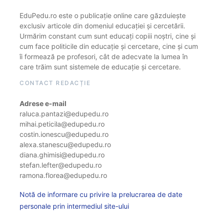
EduPedu.ro este o publicație online care găzduiește
exclusiv articole din domeniul educației și cercetării.
Urmărim constant cum sunt educați copiii noștri, cine și
cum face politicile din educație și cercetare, cine și cum
îi formează pe profesori, cât de adecvate la lumea în
care trăim sunt sistemele de educație și cercetare.
CONTACT REDACȚIE
Adrese e-mail
raluca.pantazi@edupedu.ro
mihai.peticila@edupedu.ro
costin.ionescu@edupedu.ro
alexa.stanescu@edupedu.ro
diana.ghimisi@edupedu.ro
stefan.lefter@edupedu.ro
ramona.florea@edupedu.ro
Notă de informare cu privire la prelucrarea de date
personale prin intermediul site-ului