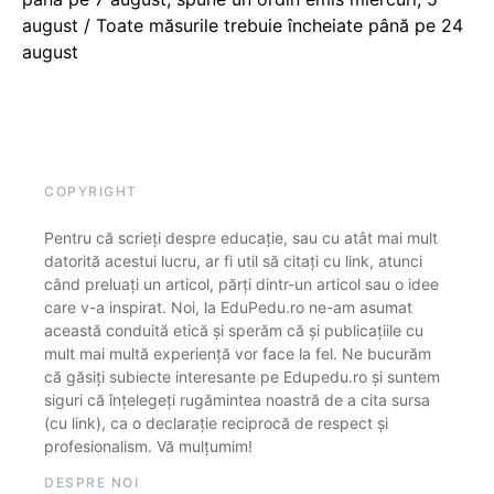
august / Toate măsurile trebuie încheiate până pe 24
august
COPYRIGHT
Pentru că scrieți despre educație, sau cu atât mai mult
datorită acestui lucru, ar fi util să citați cu link, atunci
când preluați un articol, părți dintr-un articol sau o idee
care v-a inspirat. Noi, la EduPedu.ro ne-am asumat
această conduită etică și sperăm că și publicațiile cu
mult mai multă experiență vor face la fel. Ne bucurăm
că găsiți subiecte interesante pe Edupedu.ro și suntem
siguri că înțelegeți rugămintea noastră de a cita sursa
(cu link), ca o declarație reciprocă de respect și
profesionalism. Vă mulțumim!
DESPRE NOI