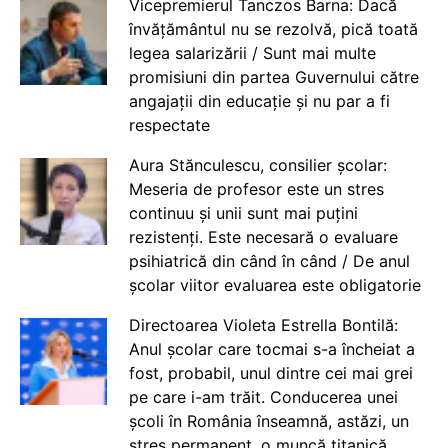
Vicepremierul Tanczos Barna: Dacă
învățământul nu se rezolvă, pică toată
legea salarizării / Sunt mai multe
promisiuni din partea Guvernului către
angajații din educație și nu par a fi
respectate
Aura Stănculescu, consilier școlar:
Meseria de profesor este un stres
continuu și unii sunt mai puțini
rezistenți. Este necesară o evaluare
psihiatrică din când în când / De anul
școlar viitor evaluarea este obligatorie
Directoarea Violeta Estrella Bontilă:
Anul școlar care tocmai s-a încheiat a
fost, probabil, unul dintre cei mai grei
pe care i-am trăit. Conducerea unei
școli în România înseamnă, astăzi, un
stres permanent, o muncă titanică