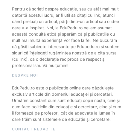
Pentru că scrieți despre educație, sau cu atât mai mult
datorită acestui lucru, ar fi util să citați cu link, atunci
când preluați un articol, părți dintr-un articol sau o idee
care v-a inspirat. Noi, la EduPedu.ro ne-am asumat
această conduită etică și sperăm că și publicațiile cu
mult mai multă experiență vor face la fel. Ne bucurăm
că găsiți subiecte interesante pe Edupedu.ro și suntem
siguri că înțelegeți rugămintea noastră de a cita sursa
(cu link), ca o declarație reciprocă de respect și
profesionalism. Vă mulțumim!
DESPRE NOI
EduPedu.ro este o publicație online care găzduiește
exclusiv articole din domeniul educației și cercetării.
Urmărim constant cum sunt educați copiii noștri, cine și
cum face politicile din educație și cercetare, cine și cum
îi formează pe profesori, cât de adecvate la lumea în
care trăim sunt sistemele de educație și cercetare.
CONTACT REDACȚIE