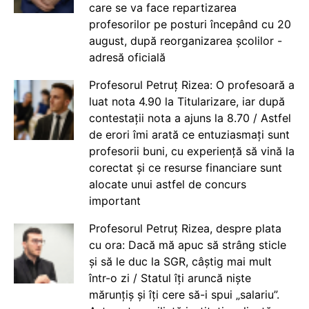
care se va face repartizarea
profesorilor pe posturi începând cu 20
august, după reorganizarea școlilor -
adresă oficială
Profesorul Petruț Rizea: O profesoară a
luat nota 4.90 la Titularizare, iar după
contestații nota a ajuns la 8.70 / Astfel
de erori îmi arată ce entuziasmați sunt
profesorii buni, cu experiență să vină la
corectat și ce resurse financiare sunt
alocate unui astfel de concurs
important
Profesorul Petruț Rizea, despre plata
cu ora: Dacă mă apuc să strâng sticle
și să le duc la SGR, câștig mai mult
într-o zi / Statul îți aruncă niște
mărunțiș și îți cere să-i spui „salariu”.