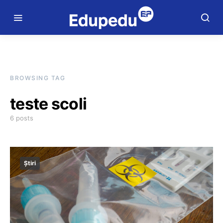
BROWSING TAG
teste scoli
6 posts
Știri