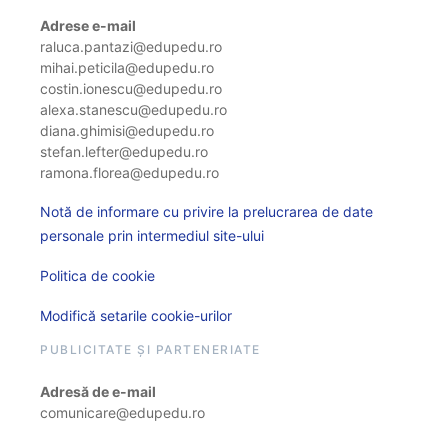
Adrese e-mail
raluca.pantazi@edupedu.ro
mihai.peticila@edupedu.ro
costin.ionescu@edupedu.ro
alexa.stanescu@edupedu.ro
diana.ghimisi@edupedu.ro
stefan.lefter@edupedu.ro
ramona.florea@edupedu.ro
Notă de informare cu privire la prelucrarea de date
personale prin intermediul site-ului
Politica de cookie
Modifică setarile cookie-urilor
PUBLICITATE ȘI PARTENERIATE
Adresă de e-mail
comunicare@edupedu.ro