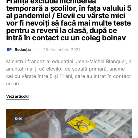
Franța exclude închiderea
temporară a școlilor, în fața valului 5
al pandemiei / Elevii cu vârste mici
vor fi nevoiți să facă mai multe teste
pentru a reveni la clasă, după ce
intră în contact cu un coleg bolnav
28 decembrie 2021
Redacția
Ministrul francez al educaţiei, Jean-Michel Blanquer, a
anunţat marţi că elevilor de şcoală primară, anume
cei cu vârste între 5 şi 11 ani, care au intrat în contact
cu un…
Vezi articolul
Știri