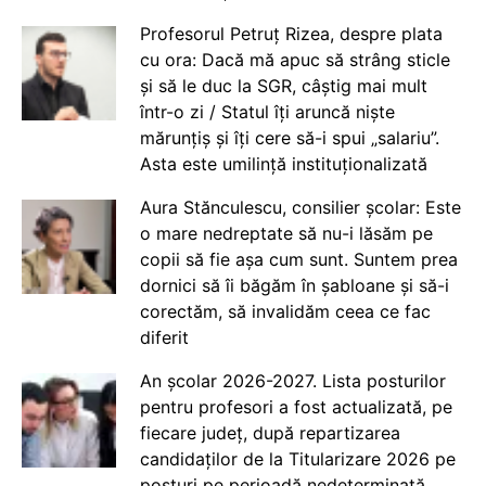
Profesorul Petruț Rizea, despre plata
cu ora: Dacă mă apuc să strâng sticle
și să le duc la SGR, câștig mai mult
într-o zi / Statul îți aruncă niște
mărunțiș și îți cere să-i spui „salariu”.
Asta este umilință instituționalizată
Aura Stănculescu, consilier școlar: Este
o mare nedreptate să nu-i lăsăm pe
copii să fie așa cum sunt. Suntem prea
dornici să îi băgăm în șabloane și să-i
corectăm, să invalidăm ceea ce fac
diferit
An școlar 2026-2027. Lista posturilor
pentru profesori a fost actualizată, pe
fiecare județ, după repartizarea
candidaților de la Titularizare 2026 pe
posturi pe perioadă nedeterminată