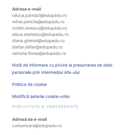
Adrese e-mail
raluca.pantazi@edupedu.ro
mihai.peticila@edupedu.ro
costin.ionescu@edupedu.ro
alexa.stanescu@edupedu.ro
diana.ghimisi@edupedu.ro
stefan.lefter@edupedu.ro
ramona.florea@edupedu.ro
Notă de informare cu privire la prelucrarea de date
personale prin intermediul site-ului
Politica de cookie
Modifică setarile cookie-urilor
PUBLICITATE ȘI PARTENERIATE
Adresă de e-mail
comunicare@edupedu.ro