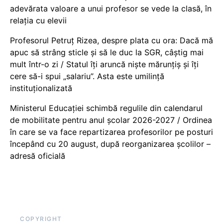
adevărata valoare a unui profesor se vede la clasă, în
relația cu elevii
Profesorul Petruț Rizea, despre plata cu ora: Dacă mă
apuc să strâng sticle și să le duc la SGR, câștig mai
mult într-o zi / Statul îți aruncă niște mărunțiș și îți
cere să-i spui „salariu”. Asta este umilință
instituționalizată
Ministerul Educației schimbă regulile din calendarul
de mobilitate pentru anul școlar 2026-2027 / Ordinea
în care se va face repartizarea profesorilor pe posturi
începând cu 20 august, după reorganizarea școlilor –
adresă oficială
COPYRIGHT