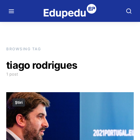
BROWSING TAG
tiago rodrigues
1 post
Știri