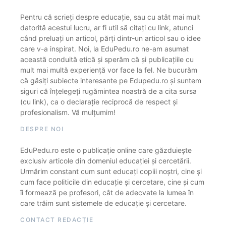
Pentru că scrieți despre educație, sau cu atât mai mult
datorită acestui lucru, ar fi util să citați cu link, atunci
când preluați un articol, părți dintr-un articol sau o idee
care v-a inspirat. Noi, la EduPedu.ro ne-am asumat
această conduită etică și sperăm că și publicațiile cu
mult mai multă experiență vor face la fel. Ne bucurăm
că găsiți subiecte interesante pe Edupedu.ro și suntem
siguri că înțelegeți rugămintea noastră de a cita sursa
(cu link), ca o declarație reciprocă de respect și
profesionalism. Vă mulțumim!
DESPRE NOI
EduPedu.ro este o publicație online care găzduiește
exclusiv articole din domeniul educației și cercetării.
Urmărim constant cum sunt educați copiii noștri, cine și
cum face politicile din educație și cercetare, cine și cum
îi formează pe profesori, cât de adecvate la lumea în
care trăim sunt sistemele de educație și cercetare.
CONTACT REDACȚIE