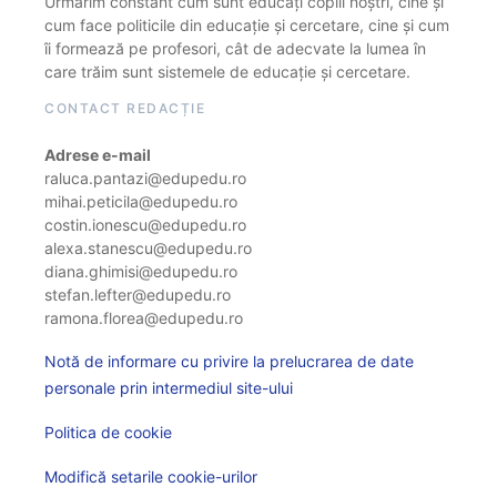
Urmărim constant cum sunt educați copiii noștri, cine și
cum face politicile din educație și cercetare, cine și cum
îi formează pe profesori, cât de adecvate la lumea în
care trăim sunt sistemele de educație și cercetare.
CONTACT REDACȚIE
Adrese e-mail
raluca.pantazi@edupedu.ro
mihai.peticila@edupedu.ro
costin.ionescu@edupedu.ro
alexa.stanescu@edupedu.ro
diana.ghimisi@edupedu.ro
stefan.lefter@edupedu.ro
ramona.florea@edupedu.ro
Notă de informare cu privire la prelucrarea de date
personale prin intermediul site-ului
Politica de cookie
Modifică setarile cookie-urilor