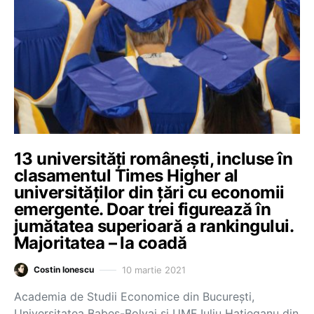
13 universități românești, incluse în
clasamentul Times Higher al
universităților din țări cu economii
emergente. Doar trei figurează în
jumătatea superioară a rankingului.
Majoritatea – la coadă
10 martie 2021
Costin Ionescu
Academia de Studii Economice din București,
Universitatea Babeș-Bolyai și UMF Iuliu Hațieganu din