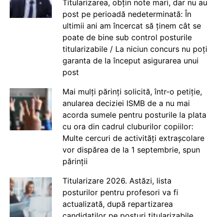
Titularizarea, obțin note mari, dar nu au
post pe perioadă nedeterminată: În
ultimii ani am încercat să ținem cât se
poate de bine sub control posturile
titularizabile / La niciun concurs nu poți
garanta de la început asigurarea unui
post
Mai mulți părinți solicită, într-o petiție,
anularea deciziei ISMB de a nu mai
acorda sumele pentru posturile la plata
cu ora din cadrul cluburilor copiilor:
Multe cercuri de activități extrașcolare
vor dispărea de la 1 septembrie, spun
părinții
Titularizare 2026. Astăzi, lista
posturilor pentru profesori va fi
actualizată, după repartizarea
candidaților pe posturi titularizabile