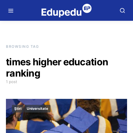
BROWSING TAG
times higher education
ranking
1 post
Știri
Universitate