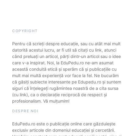
COPYRIGHT
Pentru că scrieți despre educație, sau cu atât mai mult
datorită acestui lucru, ar fi util să citați cu link, atunci
când preluați un articol, părți dintr-un articol sau o idee
care v-a inspirat. Noi, la EduPedu.ro ne-am asumat
această conduită etică și sperăm că și publicațiile cu
mult mai multă experiență vor face la fel. Ne bucurăm
că găsiți subiecte interesante pe Edupedu.ro și suntem
siguri că înțelegeți rugămintea noastră de a cita sursa
(cu link), ca o declarație reciprocă de respect și
profesionalism. Vă mulțumim!
DESPRE NOI
EduPedu.ro este o publicație online care găzduiește
exclusiv articole din domeniul educației și cercetării.