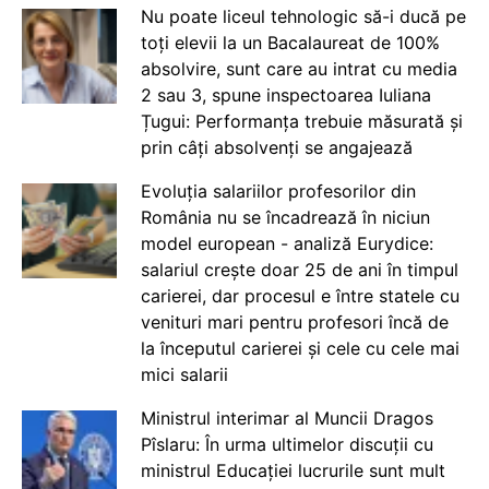
Nu poate liceul tehnologic să-i ducă pe
toți elevii la un Bacalaureat de 100%
absolvire, sunt care au intrat cu media
2 sau 3, spune inspectoarea Iuliana
Țugui: Performanța trebuie măsurată și
prin câți absolvenți se angajează
Evoluția salariilor profesorilor din
România nu se încadrează în niciun
model european - analiză Eurydice:
salariul crește doar 25 de ani în timpul
carierei, dar procesul e între statele cu
venituri mari pentru profesori încă de
la începutul carierei și cele cu cele mai
mici salarii
Ministrul interimar al Muncii Dragos
Pîslaru: În urma ultimelor discuții cu
ministrul Educației lucrurile sunt mult