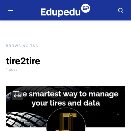
BROWSING TAG
tire2tire
1 post
Știri