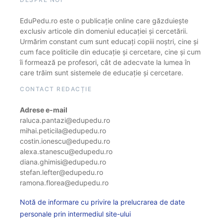
EduPedu.ro este o publicație online care găzduiește
exclusiv articole din domeniul educației și cercetării.
Urmărim constant cum sunt educați copiii noștri, cine și
cum face politicile din educație și cercetare, cine și cum
îi formează pe profesori, cât de adecvate la lumea în
care trăim sunt sistemele de educație și cercetare.
CONTACT REDACȚIE
Adrese e-mail
raluca.pantazi@edupedu.ro
mihai.peticila@edupedu.ro
costin.ionescu@edupedu.ro
alexa.stanescu@edupedu.ro
diana.ghimisi@edupedu.ro
stefan.lefter@edupedu.ro
ramona.florea@edupedu.ro
Notă de informare cu privire la prelucrarea de date
personale prin intermediul site-ului