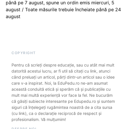
până pe 7 august, spune un ordin emis miercuri, 5
august / Toate măsurile trebuie încheiate până pe 24
august
COPYRIGHT
Pentru că scrieți despre educație, sau cu atât mai mult
datorită acestui lucru, ar fi util să citați cu link, atunci
când preluați un articol, părți dintr-un articol sau o idee
care v-a inspirat. Noi, la EduPedu.ro ne-am asumat
această conduită etică și sperăm că și publicațiile cu
mult mai multă experiență vor face la fel. Ne bucurăm
că găsiți subiecte interesante pe Edupedu.ro și suntem
siguri că înțelegeți rugămintea noastră de a cita sursa
(cu link), ca o declarație reciprocă de respect și
profesionalism. Vă mulțumim!
DESPRE NOI