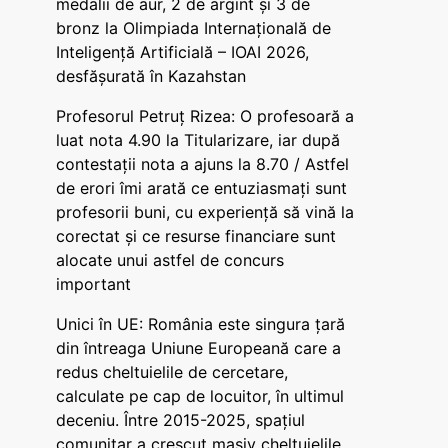
medalii de aur, 2 de argint și 3 de
bronz la Olimpiada Internațională de
Inteligență Artificială – IOAI 2026,
desfășurată în Kazahstan
Profesorul Petruț Rizea: O profesoară a
luat nota 4.90 la Titularizare, iar după
contestații nota a ajuns la 8.70 / Astfel
de erori îmi arată ce entuziasmați sunt
profesorii buni, cu experiență să vină la
corectat și ce resurse financiare sunt
alocate unui astfel de concurs
important
Unici în UE: România este singura țară
din întreaga Uniune Europeană care a
redus cheltuielile de cercetare,
calculate pe cap de locuitor, în ultimul
deceniu. Între 2015-2025, spațiul
comunitar a crescut masiv cheltuielile