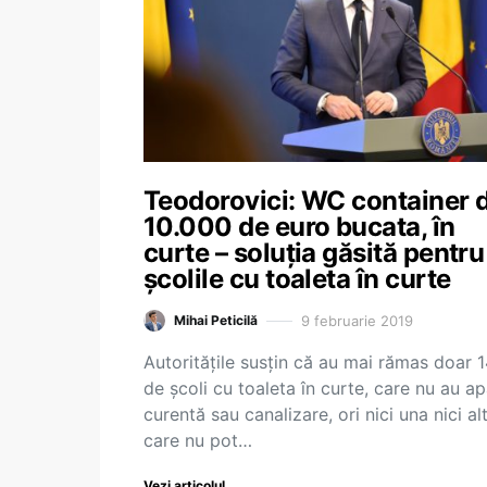
Teodorovici: WC container 
10.000 de euro bucata, în
curte – soluția găsită pentru
școlile cu toaleta în curte
9 februarie 2019
Mihai Peticilă
Autoritățile susțin că au mai rămas doar 
de școli cu toaleta în curte, care nu au a
curentă sau canalizare, ori nici una nici alt
care nu pot…
Vezi articolul