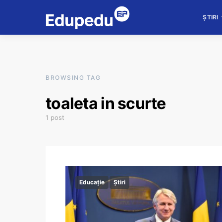
ȘTIRI
BROWSING TAG
toaleta in scurte
1 post
Educație
Știri