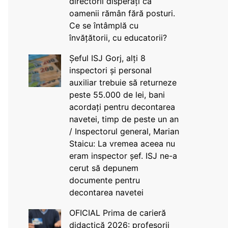
directorii disperați că
oamenii rămân fără posturi.
Ce se întâmplă cu
învățătorii, cu educatorii?
Șeful ISJ Gorj, alți 8
inspectori și personal
auxiliar trebuie să returneze
peste 55.000 de lei, bani
acordați pentru decontarea
navetei, timp de peste un an
/ Inspectorul general, Marian
Staicu: La vremea aceea nu
eram inspector șef. ISJ ne-a
cerut să depunem
documente pentru
decontarea navetei
OFICIAL Prima de carieră
didactică 2026: profesorii