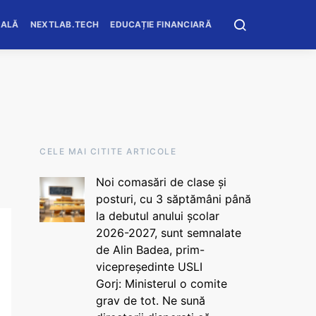
OALĂ
NEXTLAB.TECH
EDUCAȚIE FINANCIARĂ
CELE MAI CITITE ARTICOLE
Noi comasări de clase și
posturi, cu 3 săptămâni până
la debutul anului școlar
2026-2027, sunt semnalate
de Alin Badea, prim-
vicepreședinte USLI
Gorj: Ministerul o comite
grav de tot. Ne sună