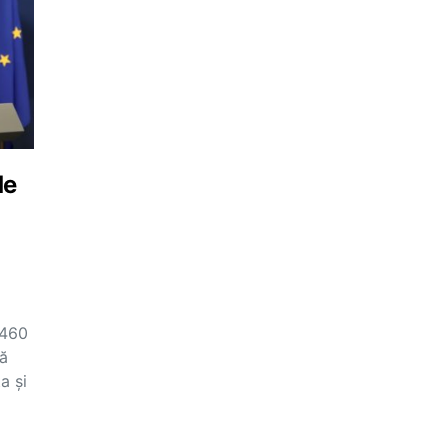
de
1460
pă
a și