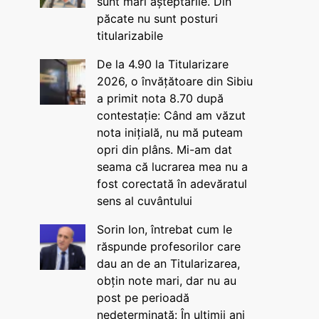
sunt mari așteptările. Din
păcate nu sunt posturi
titularizabile
De la 4.90 la Titularizare
2026, o învățătoare din Sibiu
a primit nota 8.70 după
contestație: Când am văzut
nota inițială, nu mă puteam
opri din plâns. Mi-am dat
seama că lucrarea mea nu a
fost corectată în adevăratul
sens al cuvântului
Sorin Ion, întrebat cum le
răspunde profesorilor care
dau an de an Titularizarea,
obțin note mari, dar nu au
post pe perioadă
nedeterminată: În ultimii ani