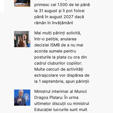
primesc cei 1.500 de lei până
la 31 august și îi pot folosi
până în august 2027 dacă
rămân în învățământ
Mai mulți părinți solicită,
într-o petiție, anularea
deciziei ISMB de a nu mai
acorda sumele pentru
posturile la plata cu ora din
cadrul cluburilor copiilor:
Multe cercuri de activități
extrașcolare vor dispărea de
la 1 septembrie, spun părinții
Ministrul interimar al Muncii
Dragos Pîslaru: În urma
ultimelor discuții cu ministrul
Educației lucrurile sunt mult